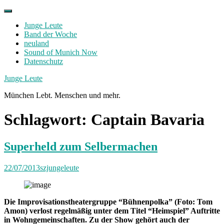
Skip
to
Junge Leute
content
Band der Woche
neuland
Sound of Munich Now
Datenschutz
Facebook
Twitter
Instagram
Junge Leute
München Lebt. Menschen und mehr.
Schlagwort:
Captain Bavaria
Superheld zum Selbermachen
22/07/2013
szjungeleute
Die Improvisationstheatergruppe “Bühnenpolka” (Foto: Tom
Amon) verlost regelmäßig unter dem Titel “Heimspiel” Auftritte
in Wohngemeinschaften. Zu der Show gehört auch der