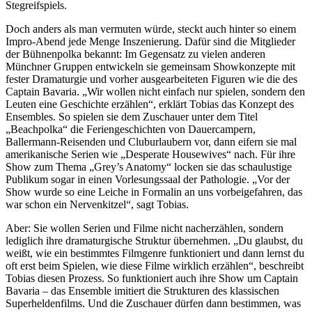
Stegreifspiels.
Doch anders als man vermuten würde, steckt auch hinter so einem
Impro-Abend jede Menge Inszenierung. Dafür sind die Mitglieder
der Bühnenpolka bekannt: Im Gegensatz zu vielen anderen
Münchner Gruppen entwickeln sie gemeinsam Showkonzepte mit
fester Dramaturgie und vorher ausgearbeiteten Figuren wie die des
Captain Bavaria. „Wir wollen nicht einfach nur spielen, sondern den
Leuten eine Geschichte erzählen“, erklärt Tobias das Konzept des
Ensembles. So spielen sie dem Zuschauer unter dem Titel
„Beachpolka“ die Feriengeschichten von Dauercampern,
Ballermann-Reisenden und Cluburlaubern vor, dann eifern sie mal
amerikanische Serien wie „Desperate Housewives“ nach. Für ihre
Show zum Thema „Grey’s Anatomy“ locken sie das schaulustige
Publikum sogar in einen Vorlesungssaal der Pathologie. „Vor der
Show wurde so eine Leiche in Formalin an uns vorbeigefahren, das
war schon ein Nervenkitzel“, sagt Tobias.
Aber: Sie wollen Serien und Filme nicht nacherzählen, sondern
lediglich ihre dramaturgische Struktur übernehmen. „Du glaubst, du
weißt, wie ein bestimmtes Filmgenre funktioniert und dann lernst du
oft erst beim Spielen, wie diese Filme wirklich erzählen“, beschreibt
Tobias diesen Prozess. So funktioniert auch ihre Show um Captain
Bavaria – das Ensemble imitiert die Strukturen des klassischen
Superheldenfilms. Und die Zuschauer dürfen dann bestimmen, was