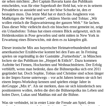
sie sehen möchten: „Bei Captain Bavaria kann das Publikum
entscheiden, was für eine Superkraft der Held hat, wie es in seinem
Privatleben so aussieht und wer der böse Schurke ist, den er
besiegen muss. Das letzte Mal hat er durch das Jonglieren von
Maßkrügen die Welt gerettet“, erklären Sherin und Tobias: „Wir
wollen einfach die Bajuwarisierung der ganzen Welt.“ Sie lachen.
Dass dieser Witz vielleicht doch ein bisschen ernst gemeint ist, zeigt
ein Urlaubsfoto: Tobias hat einen ernsten Blick aufgesetzt, sich im
Heldenkostüm in Pose geworfen und steht mitten in New York in
Erwartung eines Bösewichts, mit dem es zu kämpfen gilt.
Dieser ironische Mix aus bayerischer Heimatverbundenheit und
amerikanischer Erzählweise kommt bei den Fans an: In Freising
spielen sie regelmäßig in der Gaststätte „Furtnerbräu“, in München
locken sie das Publikum ins „Heppel & Ettlich“. Dazu kommen
Auftritte bei Firmen, Hochzeiten und Weihnachtsfeiern. Der Erfolg
verblüfft, wenn man bedenkt, dass die Bühnenpolka sich erst 2011
gegründet hat. Doch Sophie, Tobias und Christine sind schon länger
in der Impro-Szene unterwegs – vor acht Jahren lernten sie sich bei
einem Impro-Workshop kennen und spielten einige Jahre in
derGruppe „Mix it“. Als sie merkten, dass sie sich künstlerisch neu
positionieren wollen, riefen die drei die Bühnenpolka ins Leben und
holen Dave, Lukas und Matthias mit auf die Bühne.
Was sie verbindet, ist in erster Linie die Freude am Spiel, denn