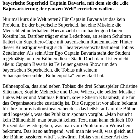
bayerische Superheld Captain Bavaria, mit dem sie die „die
Bajuwarisierung der ganzen Welt“ erreichen wollen.
Nur mal kurz die Welt retten? Für Captain Bavaria ist das kein
Problem. Er, der bayerische Superheld, hat eine Mission: die
Menschheit unterhalten. Hierzu zieht er im hautengen blauen
Kostüm los. Darüber trägt er eine Lederhose, an seinen Schultern
flattert ein Superhero-Cape mit bayerischem Rautenmuster. Hinter
dieser Kunstfigur verbirgt sich Theaterwissenschaftsstudent Tobias
Zettelmeier. Als sein Alter Ego Captain Bavaria steht der Student
regelmäßig auf den Bühnen dieser Stadt. Doch damit ist er nicht
allein: Captain Bavaria ist Teil einer ganzen Show um den
bayerischen Superhelden, die Tobias mit seinem
Schauspielensemble „Bühnenpolka“ entwickelt hat.
Bühnenpolka, das sind neben Tobias: die drei Schauspieler Christine
Sittenauer, Sophie Meinecke und Dave Wilcox, die beiden Musiker
Lukas Maier und Matthias Pittrich, sowie Sherin Kharabish, die für
das Organisatorische zuständig ist. Die Gruppe ist vor allem bekannt
für ihre Improvisationstheaterabende – das heißt: rauf auf die Bühne
und losgespielt, was das Publikum spontan vorgibt. „Man braucht
kein Bühnenbild, man braucht keinen Text, man kann einfach 100
Prozent das wiedergeben, was man vom Publikum an Wünschen
bekommt. Das ist so aufregend, weil man nie weiß, was gleich auf
der Bühne passieren wird“, schwärmt Tobias von dieser Art des