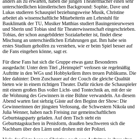
anders als zu erwarten, haben die jungen Theatermacher einen sehr
unterschiedlichen künstlerischen Background: Sophie, Dave und
Lukas studieren Schauspiel beziehungsweise Musik, Christine
arbeitet als wissenschaftliche Mitarbeiterin am Lehrstuhl für
Bauklimatik der TU, Musiker Matthias studiert Bauingenieurwesen
und Sherin und Tobias sind für Theaterwissenschaft eingeschrieben.
Tobias, der schon ausgebildeter Sozialarbeiter ist, findet diese
Mischung an unterschiedlichen Erfahrungen gut. Ihm habe sein
erstes Studium geholfen zu verstehen, wie er beim Spiel besser auf
die Fans eingehen könne, sagt er.
Für diese Fans hat sich die Gruppe etwas ganz Besonderes
ausgedacht: Unter dem Titel „Heimspiel“ verlosen sie regelmäßig
Auftritte in den WGs und Hobbykellern ihres treuen Publikums. Die
Idee dahinter: Dem Zuschauer auf der Couch die gleiche Qualität
bieten wie in einem richtigen Theater. Dafür rücken die Schauspieler
mit einem großen Bus voller Licht- und Tontechnik an, mit der sie
die Wohnung des Gewinners in eine Bühne verwandeln. An diesem
Abend warten fast siebzig Gäste auf den Beginn der Show: Die
Gewinnerinnen der jüngsten Verlosung, die Schwestern Nikola und
Julia Wenner, haben nach Freising zur gemeinschaftlichen
Geburtstagsparty geladen. Auf dem Tisch steht ein
Geburtstagskuchen in Penisform, draußen beschweren sich die
Nachbarn über den Lärm und drohen mit der Polizei.