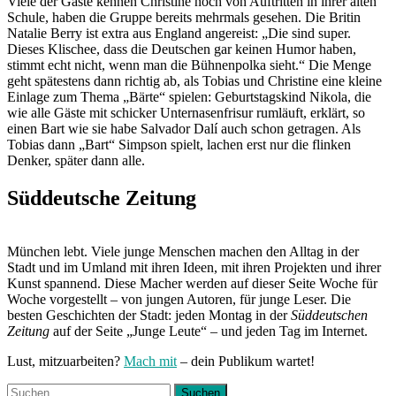
Viele der Gäste kennen Christine noch von Auftritten in ihrer alten
Schule, haben die Gruppe bereits mehrmals gesehen. Die Britin
Natalie Berry ist extra aus England angereist: „Die sind super.
Dieses Klischee, dass die Deutschen gar keinen Humor haben,
stimmt echt nicht, wenn man die Bühnenpolka sieht.“ Die Menge
geht spätestens dann richtig ab, als Tobias und Christine eine kleine
Einlage zum Thema „Bärte“ spielen: Geburtstagskind Nikola, die
wie alle Gäste mit schicker Unternasenfrisur rumläuft, erklärt, so
einen Bart wie sie habe Salvador Dalí auch schon getragen. Als
Tobias dann „Bart“ Simpson spielt, lachen erst nur die flinken
Denker, später dann alle.
Süddeutsche Zeitung
München lebt. Viele junge Menschen machen den Alltag in der
Stadt und im Umland mit ihren Ideen, mit ihren Projekten und ihrer
Kunst spannend. Diese Macher werden auf dieser Seite Woche für
Woche vorgestellt – von jungen Autoren, für junge Leser. Die
besten Geschichten der Stadt: jeden Montag in der
Süddeutschen
Zeitung
auf der Seite „Junge Leute“ – und jeden Tag im Internet.
Lust, mitzuarbeiten?
Mach mit
– dein Publikum wartet!
Suchen