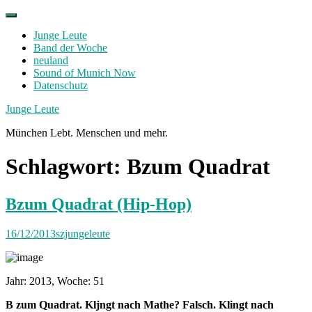
Skip
to
Junge Leute
content
Band der Woche
neuland
Sound of Munich Now
Datenschutz
Facebook
Twitter
Instagram
Junge Leute
München Lebt. Menschen und mehr.
Schlagwort:
Bzum Quadrat
Bzum Quadrat (Hip-Hop)
16/12/2013
szjungeleute
Jahr: 2013, Woche: 51
B zum Quadrat. Kljngt nach Mathe? Falsch. Klingt nach