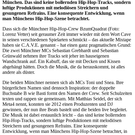
München. Das sind keine bollernden Hip-Hop-Tracks, sondern
luftige Produktionen mit melodiösen Streichern und
gesungenen Refrains. Eine konsequente Entwicklung, wenn
man Münchens Hip-Hop-Szene betrachtet.
Dass sich die Münchner Hip-Hop-Crew BzumQuadrat (Foto:
Lorenz Vetter) seit geraumer Zeit immer wieder mit dem Wort Cave
in seinen verschiedenen Spielarten schmückt – das aktuelle Mixtape
haben sie C.A.V.E. genannt – hat einen ganz pragmatischen Grund:
Die zwei Münchner MCs Sebastian Grebhardt und Sebastian
Grünwald nehmen ihre Tracks seit jeher im hauseigenen
Wandschrank auf. Ein Kabuff, das sie mit Decken und Kissen
abgehängt hätten. Doch die Musik, die da herauskommt, ist alles
andere als düster.
Die beiden Münchner nennen sich als MCs Toni und Snea. Ihre
bürgerlichen Namen sind dennoch Inspiration: der doppelte
Buchstabe B wie Basti formt den Namen der Crew. Seit Schulzeiten
texten und rappen sie gemeinsam. Mit Matthias Seidel, der sich
Meta4 nennt, konnten sie 2012 einen Produzenten und DJ
gewinnen, der nun ihre Beats bastelt und die beiden live begleitet.
Die Musik ist dabei erstaunlich leicht – das sind keine bollernden
Hip-Hop-Tracks, sondern luftige Produktionen mit melodiösen
Streichern und gesungenen Refrains. Eine konsequente
Entwicklung, wenn man Münchens Hip-Hop-Szene betrachtet, in