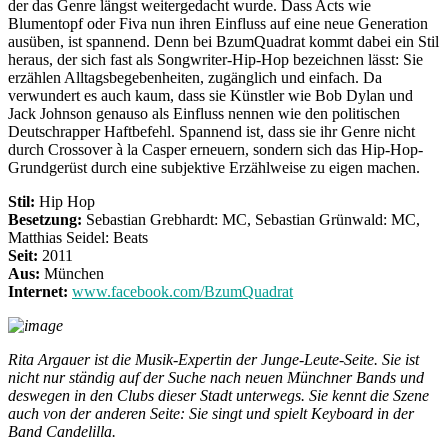
der das Genre längst weitergedacht wurde. Dass Acts wie
Blumentopf oder Fiva nun ihren Einfluss auf eine neue Generation
ausüben, ist spannend. Denn bei BzumQuadrat kommt dabei ein Stil
heraus, der sich fast als Songwriter-Hip-Hop bezeichnen lässt: Sie
erzählen Alltagsbegebenheiten, zugänglich und einfach. Da
verwundert es auch kaum, dass sie Künstler wie Bob Dylan und
Jack Johnson genauso als Einfluss nennen wie den politischen
Deutschrapper Haftbefehl. Spannend ist, dass sie ihr Genre nicht
durch Crossover à la Casper erneuern, sondern sich das Hip-Hop-
Grundgerüst durch eine subjektive Erzählweise zu eigen machen.
Stil:
Hip Hop
Besetzung:
Sebastian Grebhardt: MC, Sebastian Grünwald: MC,
Matthias Seidel: Beats
Seit:
2011
Aus:
München
Internet:
www.facebook.com/BzumQuadrat
Rita Argauer ist die Musik-Expertin der Junge-Leute-Seite. Sie ist
nicht nur ständig auf der Suche nach neuen Münchner Bands und
deswegen in den Clubs dieser Stadt unterwegs. Sie kennt die Szene
auch von der anderen Seite: Sie singt und spielt Keyboard in der
Band Candelilla.