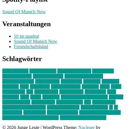
Sound Of Munich Now
Veranstaltungen
10 im quadrat
Sound Of Munich Now
Freundschaftsbänd
Schlagwörter
10 im Quadrat
Amelie Völker
Anastasia Trenkler
Ausstellung
bahnwärter thiel
Band der Woche
Bei Krause zu Hause
Beziehungsweise
ein abend mit
farbenladen
feierwerk
fotografie
Hip-Hop
indie
junge leute
junges münchen
Kolumne
kunst
Liebe
Lisi Wasmer
lmu
lost weekend
Louis Seibert
Max Fluder
mein
münchen
milla
musik
München
Münchens junge Kreative
neuland
ornella cosenza
Partnerschaft
Philipp Kreiter
pop
Rita Argauer
Sound Of Munich Now
Stefanie Witterauf
susanne krause
sz
sz
junge leute
szjungeleute
theresa parstorfer
Von Freitag bis Freitag
von freitag bis freitag münchen
Zeichen der Freundschaft
© 2026 Junge Leute
|
WordPress Theme:
Nucleare
by