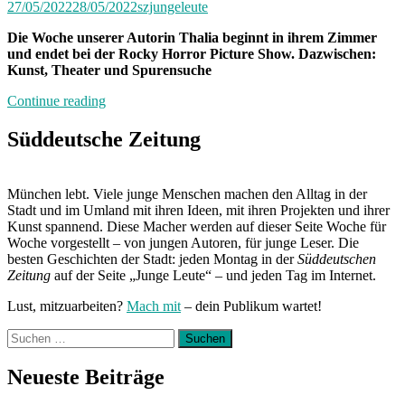
27/05/2022
28/05/2022
szjungeleute
Die Woche unserer Autorin Thalia beginnt in ihrem Zimmer
und endet bei der Rocky Horror Picture Show. Dazwischen:
Kunst, Theater und Spurensuche
„Von
Continue reading
Freitag
bis
Süddeutsche Zeitung
Freitag
München:
Unterwegs
München lebt. Viele junge Menschen machen den Alltag in der
mit
Stadt und im Umland mit ihren Ideen, mit ihren Projekten und ihrer
Thalia“
Kunst spannend. Diese Macher werden auf dieser Seite Woche für
Woche vorgestellt – von jungen Autoren, für junge Leser. Die
besten Geschichten der Stadt: jeden Montag in der
Süddeutschen
Zeitung
auf der Seite „Junge Leute“ – und jeden Tag im Internet.
Lust, mitzuarbeiten?
Mach mit
– dein Publikum wartet!
Suchen
nach:
Neueste Beiträge