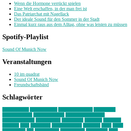
Wenn die Hormone verrückt spielen
Eine Welt erschaffen, in der man frei ist
Das Patriarchat mit Nagellack
Der ideale Sound für den Sommer in der Stadt
Einmal kurz raus aus dem Alltag, ohne was leisten zu müssen
Spotify-Playlist
Sound Of Munich Now
Veranstaltungen
10 im quadrat
Sound Of Munich Now
Freundschaftsbänd
Schlagwörter
10 im Quadrat
Amelie Völker
Anastasia Trenkler
Ausstellung
bahnwärter thiel
Band der Woche
Bei Krause zu Hause
Beziehungsweise
ein abend mit
farbenladen
feierwerk
fotografie
Hip-Hop
indie
junge leute
junges münchen
Kolumne
kunst
Liebe
Lisi Wasmer
lmu
lost weekend
Louis Seibert
Max Fluder
mein