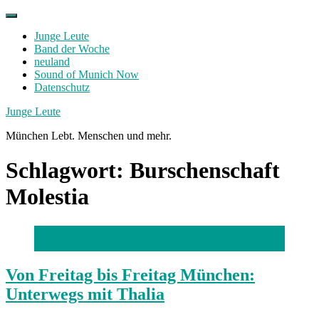
Skip
to
Junge Leute
content
Band der Woche
neuland
Sound of Munich Now
Datenschutz
Facebook
Twitter
Instagram
Junge Leute
München Lebt. Menschen und mehr.
Schlagwort:
Burschenschaft
Molestia
Foto: privat
Von Freitag bis Freitag München:
Unterwegs mit Thalia