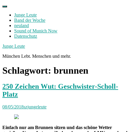
Skip
to
Junge Leute
content
Band der Woche
neuland
Sound of Munich Now
Datenschutz
Facebook
Twitter
Instagram
Junge Leute
München Lebt. Menschen und mehr.
Schlagwort:
brunnen
250 Zeichen Wut: Geschwister-Scholl-
Platz
08/05/2018
szjungeleute
Einfach nur am Brunnen sitzen und das schöne Wetter