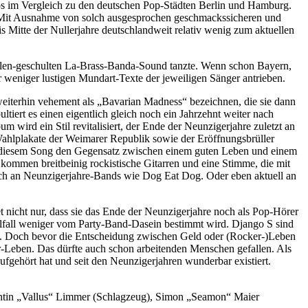
los im Vergleich zu den deutschen Pop-Städten Berlin und Hamburg.
e: Mit Ausnahme von solch ausgesprochen geschmackssicheren und
s Mitte der Nullerjahre deutschlandweit relativ wenig zum aktuellen
pellen-geschulten La-Brass-Banda-Sound tanzte. Wenn schon Bayern,
r weniger lustigen Mundart-Texte der jeweiligen Sänger antrieben.
 weiterhin vehement als „Bavarian Madness“ bezeichnen, die sie dann
ert es einen eigentlich gleich noch ein Jahrzehnt weiter nach
wird ein Stil revitalisiert, der Ende der Neunzigerjahre zuletzt an
 Wahlplakate der Weimarer Republik sowie der Eröffnungsbrüller
n diesem Song den Gegensatz zwischen einem guten Leben und einem
ommen breitbeinig rockistische Gitarren und eine Stimme, die mit
alisch an Neunzigerjahre-Bands wie Dog Eat Dog. Oder eben aktuell an
 nicht nur, dass sie das Ende der Neunzigerjahre noch als Pop-Hörer
alfall weniger vom Party-Band-Dasein bestimmt wird. Django S sind
noch. Doch bevor die Entscheidung zwischen Geld oder (Rocker-)Leben
ker-Leben. Das dürfte auch schon arbeitenden Menschen gefallen. Als
fgehört hat und seit den Neunzigerjahren wunderbar existiert.
entin „Vallus“ Limmer (Schlagzeug), Simon „Seamon“ Maier