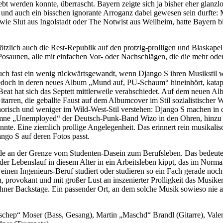
bt werden konnte, überrascht. Bayern zeigte sich ja bisher eher glanz
g und auch ein bisschen ignorante Arroganz dabei gewesen sein durft
ie Slut aus Ingolstadt oder The Notwist aus Weilheim, hatte Bayern bi
lötzlich auch die Rest-Republik auf den protzig-prolligen und Blaska
Posaunen, alle mit einfachen Vor- oder Nachschlägen, die die mehr ode
s auch fast ein wenig rückwärtsgewandt, wenn Django S ihren Musikstil
doch in deren neues Album „Mund auf, PU-Schaum“ hineinhört, katapulti
 hat sich das Septett mittlerweile verabschiedet. Auf dem neuen Album 
arren, die geballte Faust auf dem Albumcover im Stil sozialistischer
horisch und weniger im Wild-West-Stil verstehen: Django S machen i
Hymne „Unemployed“ der Deutsch-Punk-Band Wizo in den Ohren, hinzu k
 könnte. Eine ziemlich prollige Angelegenheit. Das erinnert rein musik
ngo S auf deren Fotos passt.
rade an der Grenze vom Studenten-Dasein zum Berufsleben. Das bedeutet
er Lebenslauf in diesem Alter in ein Arbeitsleben kippt, das im Norm
er einen Ingenieurs-Beruf studiert oder studieren so ein Fach gerade 
ch, provokant und mit großer Lust an inszenierter Prolligkeit das Musi
ner Backstage. Ein passender Ort, an dem solche Musik sowieso nie au
tschep“ Moser (Bass, Gesang), Martin „Maschd“ Brandl (Gitarre), Val