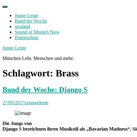
Skip
to
Junge Leute
content
Band der Woche
neuland
Sound of Munich Now
Datenschutz
Facebook
Twitter
Instagram
Junge Leute
München Lebt. Menschen und mehr.
Schlagwort:
Brass
Band der Woche: Django S
27/09/2017
szjungeleute
Die Jungs von
Django S bezeichnen ihren Musikstil als „Bavarian Madness“. Sie 