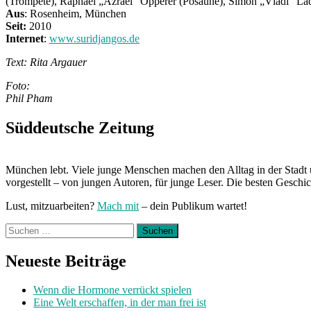
(Trompete), Raphael „Azrael“ Opperer (Posaune), Simon „Vladi“ La
Aus
: Rosenheim, München
Seit:
2010
Internet
:
www.suridjangos.de
Text: Rita Argauer
Foto:
Phil Pham
Süddeutsche Zeitung
München lebt. Viele junge Menschen machen den Alltag in der Stadt 
vorgestellt – von jungen Autoren, für junge Leser. Die besten Geschi
Lust, mitzuarbeiten?
Mach mit
– dein Publikum wartet!
Suchen
nach:
Neueste Beiträge
Wenn die Hormone verrückt spielen
Eine Welt erschaffen, in der man frei ist