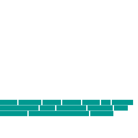
abend mit
farbenladen
feierwerk
fotografie
Hip-Hop
indie
junge leute
ens junge Kreative
neuland
ornella cosenza
Partnerschaft
Philipp
tag bis Freitag
von freitag bis freitag münchen
Zeichen der