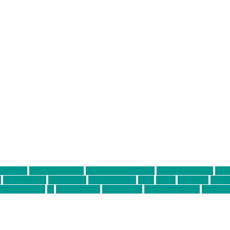
ter thiel
Band der Woche
Bei Krause zu Hause
Beziehungsweise
ein 
d
Louis Seibert
Max Fluder
mein münchen
milla
musik
München
Münch
usanne krause
sz
sz junge leute
szjungeleute
theresa parstorfer
Von Frei