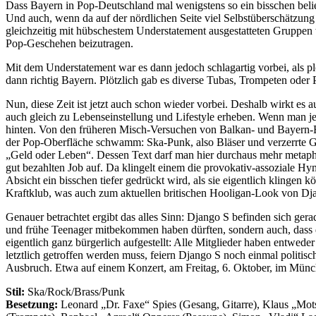
Dass Bayern in Pop-Deutschland mal wenigstens so ein bisschen belie
Und auch, wenn da auf der nördlichen Seite viel Selbstüberschätzun
gleichzeitig mit hübschestem Understatement ausgestatteten Gruppen w
Pop-Geschehen beizutragen.
Mit dem Understatement war es dann jedoch schlagartig vorbei, als p
dann richtig Bayern. Plötzlich gab es diverse Tubas, Trompeten oder 
Nun, diese Zeit ist jetzt auch schon wieder vorbei. Deshalb wirkt e
auch gleich zu Lebenseinstellung und Lifestyle erheben. Wenn man je
hinten. Von den früheren Misch-Versuchen von Balkan- und Bayern-Beat
der Pop-Oberfläche schwamm: Ska-Punk, also Bläser und verzerrte Git
„Geld oder Leben“. Dessen Text darf man hier durchaus mehr metap
gut bezahlten Job auf. Da klingelt einem die provokativ-assoziale 
Absicht ein bisschen tiefer gedrückt wird, als sie eigentlich klingen
Kraftklub, was auch zum aktuellen britischen Hooligan-Look von Dja
Genauer betrachtet ergibt das alles Sinn: Django S befinden sich ge
und frühe Teenager mitbekommen haben dürften, sondern auch, dass d
eigentlich ganz bürgerlich aufgestellt: Alle Mitglieder haben entwed
letztlich getroffen werden muss, feiern Django S noch einmal politis
Ausbruch. Etwa auf einem Konzert, am Freitag, 6. Oktober, im Münch
Stil:
Ska/Rock/Brass/Punk
Besetzung:
Leonard „Dr. Faxe“ Spies (Gesang, Gitarre), Klaus „Mo