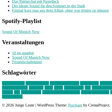
Das Patriarchat mit Nagellack
Der ideale Sound für den Sommer in der Stadt
Einmal kurz raus aus dem Alltag, ohne was leisten zu müssen
Spotify-Playlist
Sound Of Munich Now
Veranstaltungen
10 im quadrat
Sound Of Munich Now
Freundschaftsbänd
Schlagwörter
10 im Quadrat
Amelie Völker
Anastasia Trenkler
Ausstellung
bahnwär
junges münchen
Kolumne
kunst
Liebe
Lisi Wasmer
lmu
lost weeken
Kreiter
pop
Rita Argauer
Sound Of Munich Now
Stefanie Witterauf
s
Freundschaft
© 2026 Junge Leute
|
WordPress Theme:
Nucleare
by CrestaProject.