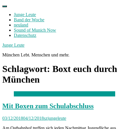
Skip
to
Junge Leute
content
Band der Woche
neuland
Sound of Munich Now
Datenschutz
Facebook
Twitter
Instagram
Junge Leute
München Lebt. Menschen und mehr.
Schlagwort:
Boxt euch durch
München
Mit Boxen zum Schulabschluss
03/12/2018
04/12/2018
szjungeleute
Am Ostbahnhof treffen sich jeden Nachmittag Jugendliche aus