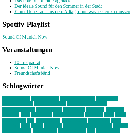
Das Patriarchat mit Nagellack
Der ideale Sound für den Sommer in der Stadt
Einmal kurz raus aus dem Alltag, ohne was leisten zu müssen
Spotify-Playlist
Sound Of Munich Now
Veranstaltungen
10 im quadrat
Sound Of Munich Now
Freundschaftsbänd
Schlagwörter
10 im Quadrat
Amelie Völker
Anastasia Trenkler
Ausstellung
bahnwärter thiel
Band der Woche
Bei Krause zu Hause
Beziehungsweise
ein abend mit
farbenladen
feierwerk
fotografie
Hip-Hop
indie
junge leute
junges münchen
Kolumne
kunst
Liebe
Lisi Wasmer
lmu
lost weekend
Louis Seibert
Max Fluder
mein
münchen
milla
musik
München
Münchens junge Kreative
neuland
ornella cosenza
Partnerschaft
Philipp Kreiter
pop
Rita Argauer