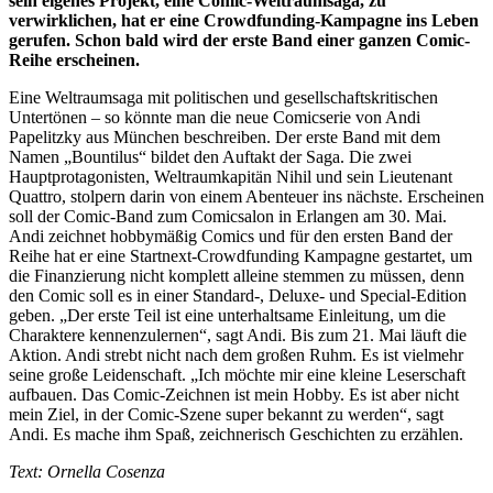
sein eigenes Projekt, eine Comic-Weltraumsaga, zu
verwirklichen, hat er eine Crowdfunding-Kampagne ins Leben
gerufen. Schon bald wird der erste Band einer ganzen Comic-
Reihe erscheinen.
Eine Weltraumsaga mit politischen und gesellschaftskritischen
Untertönen – so könnte man die neue Comicserie von Andi
Papelitzky aus München beschreiben. Der erste Band mit dem
Namen „Bountilus“ bildet den Auftakt der Saga. Die zwei
Hauptprotagonisten, Weltraumkapitän Nihil und sein Lieutenant
Quattro, stolpern darin von einem Abenteuer ins nächste. Erscheinen
soll der Comic-Band zum Comicsalon in Erlangen am 30. Mai.
Andi zeichnet hobbymäßig Comics und für den ersten Band der
Reihe hat er eine Startnext-Crowdfunding Kampagne gestartet, um
die Finanzierung nicht komplett alleine stemmen zu müssen, denn
den Comic soll es in einer Standard-, Deluxe- und Special-Edition
geben. „Der erste Teil ist eine unterhaltsame Einleitung, um die
Charaktere kennenzulernen“, sagt Andi. Bis zum 21. Mai läuft die
Aktion. Andi strebt nicht nach dem großen Ruhm. Es ist vielmehr
seine große Leidenschaft. „Ich möchte mir eine kleine Leserschaft
aufbauen. Das Comic-Zeichnen ist mein Hobby. Es ist aber nicht
mein Ziel, in der Comic-Szene super bekannt zu werden“, sagt
Andi. Es mache ihm Spaß, zeichnerisch Geschichten zu erzählen.
Text: Ornella Cosenza