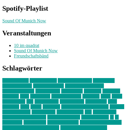
Spotify-Playlist
Sound Of Munich Now
Veranstaltungen
10 im quadrat
Sound Of Munich Now
Freundschaftsbänd
Schlagwörter
10 im Quadrat
Amelie Völker
Anastasia Trenkler
Ausstellung
bahnwärter thiel
Band der Woche
Bei Krause zu Hause
Beziehungsweise
ein abend mit
farbenladen
feierwerk
fotografie
Hip-Hop
indie
junge leute
junges münchen
Kolumne
kunst
Liebe
Lisi Wasmer
lmu
lost weekend
Louis Seibert
Max Fluder
mein
münchen
milla
musik
München
Münchens junge Kreative
neuland
ornella cosenza
Partnerschaft
Philipp Kreiter
pop
Rita Argauer
Sound Of Munich Now
Stefanie Witterauf
susanne krause
sz
sz
junge leute
szjungeleute
theresa parstorfer
Von Freitag bis Freitag
von freitag bis freitag münchen
Zeichen der Freundschaft