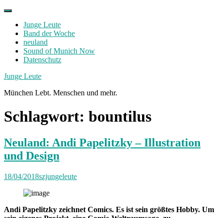
Skip
to
Junge Leute
content
Band der Woche
neuland
Sound of Munich Now
Datenschutz
Facebook
Twitter
Instagram
Junge Leute
München Lebt. Menschen und mehr.
Schlagwort:
bountilus
Neuland: Andi Papelitzky – Illustration
und Design
18/04/2018
szjungeleute
Andi Papelitzky zeichnet Comics. Es ist sein größtes Hobby. Um