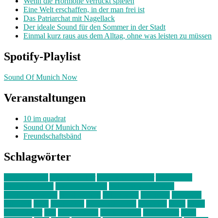
Wenn die Hormone verrückt spielen
Eine Welt erschaffen, in der man frei ist
Das Patriarchat mit Nagellack
Der ideale Sound für den Sommer in der Stadt
Einmal kurz raus aus dem Alltag, ohne was leisten zu müssen
Spotify-Playlist
Sound Of Munich Now
Veranstaltungen
10 im quadrat
Sound Of Munich Now
Freundschaftsbänd
Schlagwörter
10 im Quadrat
Amelie Völker
Anastasia Trenkler
Ausstellung
bahnwärter thiel
Band der Woche
Bei Krause zu Hause
Beziehungsweise
ein abend mit
farbenladen
feierwerk
fotografie
Hip-Hop
indie
junge leute
junges münchen
Kolumne
kunst
Liebe
Lisi Wasmer
lmu
lost weekend
Louis Seibert
Max Fluder
mein