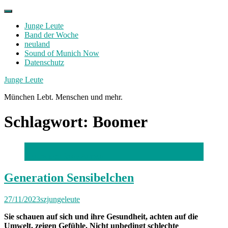
Skip
to
Junge Leute
content
Band der Woche
neuland
Sound of Munich Now
Datenschutz
Facebook
Twitter
Instagram
Junge Leute
München Lebt. Menschen und mehr.
Schlagwort:
Boomer
Illustration: Jessy Asmus
Generation Sensibelchen
27/11/2023
szjungeleute
Sie schauen auf sich und ihre Gesundheit, achten auf die
Umwelt, zeigen Gefühle. Nicht unbedingt schlechte