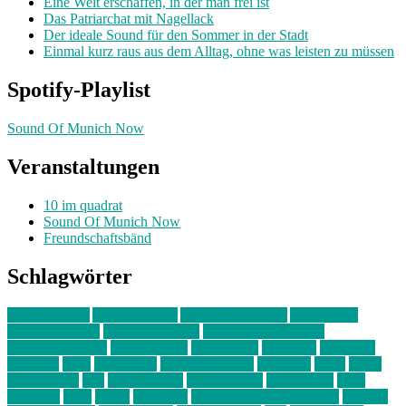
Eine Welt erschaffen, in der man frei ist
Das Patriarchat mit Nagellack
Der ideale Sound für den Sommer in der Stadt
Einmal kurz raus aus dem Alltag, ohne was leisten zu müssen
Spotify-Playlist
Sound Of Munich Now
Veranstaltungen
10 im quadrat
Sound Of Munich Now
Freundschaftsbänd
Schlagwörter
10 im Quadrat
Amelie Völker
Anastasia Trenkler
Ausstellung
bahnwärter thiel
Band der Woche
Bei Krause zu Hause
Beziehungsweise
ein abend mit
farbenladen
feierwerk
fotografie
Hip-Hop
indie
junge leute
junges münchen
Kolumne
kunst
Liebe
Lisi Wasmer
lmu
lost weekend
Louis Seibert
Max Fluder
mein
münchen
milla
musik
München
Münchens junge Kreative
neuland