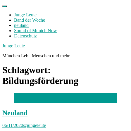
Skip
to
Junge Leute
content
Band der Woche
neuland
Sound of Munich Now
Datenschutz
Facebook
Twitter
Instagram
Junge Leute
München Lebt. Menschen und mehr.
Schlagwort:
Bildungsförderung
Foto: Zukunftschreiben e.V.
Neuland
06/11/2020
szjungeleute