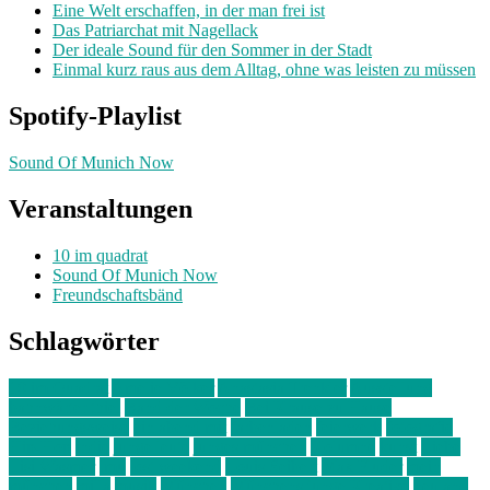
Eine Welt erschaffen, in der man frei ist
Das Patriarchat mit Nagellack
Der ideale Sound für den Sommer in der Stadt
Einmal kurz raus aus dem Alltag, ohne was leisten zu müssen
Spotify-Playlist
Sound Of Munich Now
Veranstaltungen
10 im quadrat
Sound Of Munich Now
Freundschaftsbänd
Schlagwörter
10 im Quadrat
Amelie Völker
Anastasia Trenkler
Ausstellung
bahnwärter thiel
Band der Woche
Bei Krause zu Hause
Beziehungsweise
ein abend mit
farbenladen
feierwerk
fotografie
Hip-Hop
indie
junge leute
junges münchen
Kolumne
kunst
Liebe
Lisi Wasmer
lmu
lost weekend
Louis Seibert
Max Fluder
mein
münchen
milla
musik
München
Münchens junge Kreative
neuland