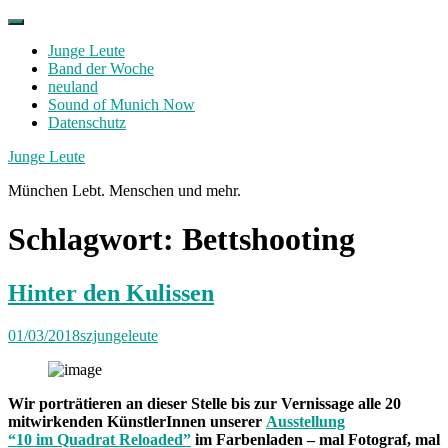
Skip
to
Junge Leute
content
Band der Woche
neuland
Sound of Munich Now
Datenschutz
Facebook
Twitter
Instagram
Junge Leute
München Lebt. Menschen und mehr.
Schlagwort:
Bettshooting
Hinter den Kulissen
01/03/2018
szjungeleute
Wir porträtieren an dieser Stelle bis zur Vernissage alle 20
mitwirkenden KünstlerInnen unserer
Ausstellung
“10 im Quadrat Reloaded”
im Farbenladen – mal Fotograf, mal