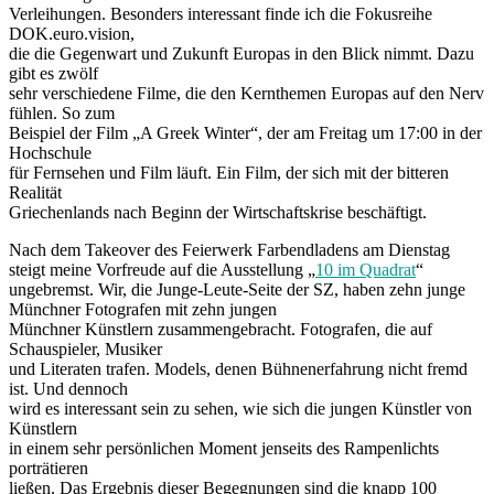
Verleihungen. Besonders interessant finde ich die Fokusreihe
DOK.euro.vision,
die die Gegenwart und Zukunft Europas in den Blick nimmt. Dazu
gibt es zwölf
sehr verschiedene Filme, die den Kernthemen Europas auf den Nerv
fühlen. So zum
Beispiel der Film „A Greek Winter“, der am Freitag um 17:00 in der
Hochschule
für Fernsehen und Film läuft. Ein Film, der sich mit der bitteren
Realität
Griechenlands nach Beginn der Wirtschaftskrise beschäftigt.
Nach dem Takeover des Feierwerk Farbendladens am Dienstag
steigt meine Vorfreude auf die Ausstellung „
10 im Quadrat
“
ungebremst. Wir, die Junge-Leute-Seite der SZ, haben zehn junge
Münchner Fotografen mit zehn jungen
Münchner Künstlern zusammengebracht. Fotografen, die auf
Schauspieler, Musiker
und Literaten trafen. Models, denen Bühnenerfahrung nicht fremd
ist. Und dennoch
wird es interessant sein zu sehen, wie sich die jungen Künstler von
Künstlern
in einem sehr persönlichen Moment jenseits des Rampenlichts
porträtieren
ließen. Das Ergebnis dieser Begegnungen sind die knapp 100