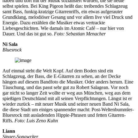
haben und dort mit der Musik sozialisiert wurden, die sie heute
selbst spielen. Bei King Pigeon heißt das: treibendes Schlagzeug
samt Bass, funkig-kratzige Gitarrenriffs, ein etwas aufgerauter
Grundklang, melodiöser Gesang und vor allem live viel Druck und
Energie. Dazu erzählen die Musiker etwas vertrackte
Liebesgeschichten. Wie damals im Atomic Café – nur hier von
Dauer. Und das ist gut so.
Foto: Sebastian Menacher
Ni Sala
Bluesrock
Auf einmal steht die Welt Kopf. Auf dem Boden sind ein
Schlagzeug, der Bass, die E-Gitarren zu sehen, an der Decke
hängen auf diesem Bandfoto die Musiker. Oder anders herum. Eine
Täuschung, und das passt sehr gut zu Robert Salagean. Vor noch
gar nicht so langer Zeit wollte er weg aus München, weg aus dem
spießigen Deutschland mit all seinen Verpflichtungen. Längst ist er
wieder zurück – mit neuer Musik und seiner neuen Band Ni Sala,
die diese Stadt um einiges spannender macht: Post-Weltenbummler-
Bluesrock mit ausladenden Hippie-Phrasen und fetten Gitarren-
Riffs.
Foto: Luis Zeno Kuhn
Liann
Singer-Songwriter