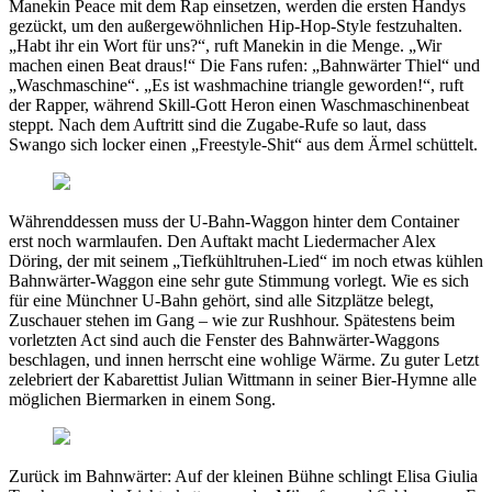
Manekin Peace mit dem Rap einsetzen, werden die ersten Handys
gezückt, um den außergewöhnlichen Hip-Hop-Style festzuhalten.
„Habt ihr ein Wort für uns?“, ruft Manekin in die Menge. „Wir
machen einen Beat draus!“ Die Fans rufen: „Bahnwärter Thiel“ und
„Waschmaschine“. „Es ist washmachine triangle geworden!“, ruft
der Rapper, während Skill-Gott Heron einen Waschmaschinenbeat
steppt. Nach dem Auftritt sind die Zugabe-Rufe so laut, dass
Swango sich locker einen „Freestyle-Shit“ aus dem Ärmel schüttelt.
Währenddessen muss der U-Bahn-Waggon hinter dem Container
erst noch warmlaufen. Den Auftakt macht Liedermacher Alex
Döring, der mit seinem „Tiefkühltruhen-Lied“ im noch etwas kühlen
Bahnwärter-Waggon eine sehr gute Stimmung vorlegt. Wie es sich
für eine Münchner U-Bahn gehört, sind alle Sitzplätze belegt,
Zuschauer stehen im Gang – wie zur Rushhour. Spätestens beim
vorletzten Act sind auch die Fenster des Bahnwärter-Waggons
beschlagen, und innen herrscht eine wohlige Wärme. Zu guter Letzt
zelebriert der Kabarettist Julian Wittmann in seiner Bier-Hymne alle
möglichen Biermarken in einem Song.
Zurück im Bahnwärter: Auf der kleinen Bühne schlingt Elisa Giulia