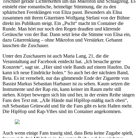
Teschner gerade Lichterketten um das Mikrofon und Schlagzeug. Es
entsteht eine romantische, heimelige Stimmung, die zu den
sphärischen Feenklängen von Eliza passt. Besonders als Elisa
zusammen mit ihrem Gitarristen Wolfgang Stefani von der Bühne
direkt ins Publikum steigt. Ein „Pscht“ macht im Container die
Runde. Man hört nur noch den Regen draußen und klirrende
Geräusche von der Bar. Dann setzt leise die Stimme von Elisa ein,
dazu Gitarrenklang – ohne Mikrofon und Verstärker. Gebannt
lauschen die Zuschauer.
Unter den Zuschauern ist auch Maria Lang, 21, die die
Veranstaltung auf Facebook entdeckt hat. „Ich besuche gerne
Konzerte“, sagt sie. „Hier sind viele Bands auf einem Haufen. Da
kann ich neue Eindrücke holen.“ So auch bei der nächsten Band,
Beta. Es ist vernebelt, nur das glimmende Ende der Zigarette von
Bassist Markus Sebastian Harbauer ist zu sehen. Kaum setzen die
Instrumente und der Rap ein, kann keiner im Raum mehr still
stehen. Körper bewegen sich hin und her, in der ersten Reihe singen
Fans den Text mit. „Alle Hände mal HipHop-mäßig nach oben“,
ruft Sebastian Grünwald und für die Fans gibt es kein Halten mehr.
Die HipHop und Rap-Vibes sind im Container angekommen.
Auch wenn einige Fans traurig sind, dass Beta keine Zugabe spielt,