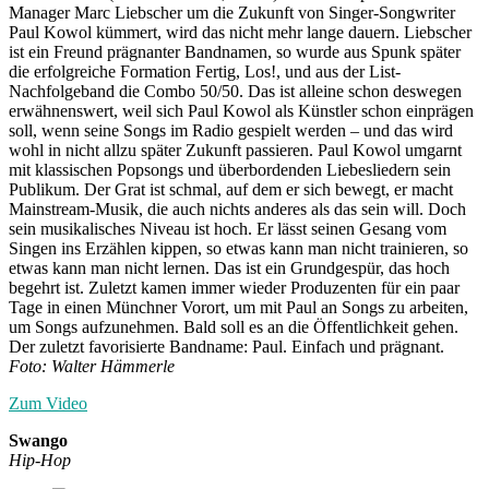
Manager Marc Liebscher um die Zukunft von Singer-Songwriter
Paul Kowol kümmert, wird das nicht mehr lange dauern. Liebscher
ist ein Freund prägnanter Bandnamen, so wurde aus Spunk später
die erfolgreiche Formation Fertig, Los!, und aus der List-
Nachfolgeband die Combo 50/50. Das ist alleine schon deswegen
erwähnenswert, weil sich Paul Kowol als Künstler schon einprägen
soll, wenn seine Songs im Radio gespielt werden – und das wird
wohl in nicht allzu später Zukunft passieren. Paul Kowol umgarnt
mit klassischen Popsongs und überbordenden Liebesliedern sein
Publikum. Der Grat ist schmal, auf dem er sich bewegt, er macht
Mainstream-Musik, die auch nichts anderes als das sein will. Doch
sein musikalisches Niveau ist hoch. Er lässt seinen Gesang vom
Singen ins Erzählen kippen, so etwas kann man nicht trainieren, so
etwas kann man nicht lernen. Das ist ein Grundgespür, das hoch
begehrt ist. Zuletzt kamen immer wieder Produzenten für ein paar
Tage in einen Münchner Vorort, um mit Paul an Songs zu arbeiten,
um Songs aufzunehmen. Bald soll es an die Öffentlichkeit gehen.
Der zuletzt favorisierte Bandname: Paul. Einfach und prägnant.
Foto: Walter Hämmerle
Zum Video
Swango
Hip-Hop