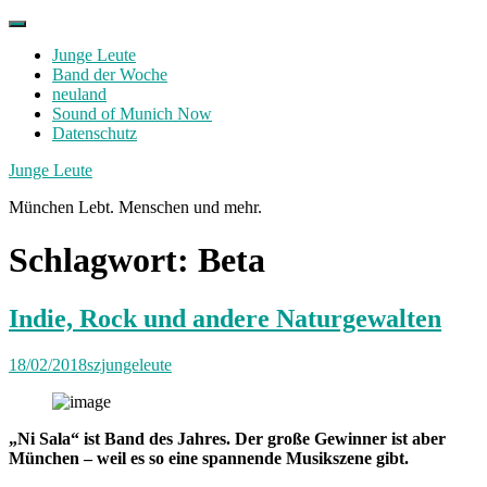
Skip
to
Junge Leute
content
Band der Woche
neuland
Sound of Munich Now
Datenschutz
Facebook
Twitter
Instagram
Junge Leute
München Lebt. Menschen und mehr.
Schlagwort:
Beta
Indie, Rock und andere Naturgewalten
18/02/2018
szjungeleute
„Ni Sala“ ist Band des Jahres. Der große Gewinner ist aber
München – weil es so eine spannende Musikszene gibt.