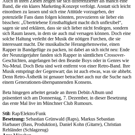
Auch in ihren Zielen zeigen sie sich differenzierter als manch eine
Band, die ein klares Marketing-Konzept verfolgt. Anstatt sich leicht
einordnen zu lassen und sich eine Attitüde vorzugeben, der
potenzielle Fans dann folgen könnten, provozieren sie lieber ein
bisschen: „Übertriebene Ernsthaftigkeit macht dich unflexibel“,
sagen sie und erklären, dass sie sich lieber nicht festlegen, sondern
sich Raum lassen, in dem sie auch mal versagen können. Doch eine
solche Haltung verleiht der Musik die nötigen Furchen, die sie
interessant macht. Die musikalische Herangehensweise, einen
Rapper in Bandgefüge zu packen, ist dabei an sich nicht neu: Ende
der Neunzigerjahre fanden sich Rapper in sämtlichen Crossover-
Geschichten, angefangen bei den Beastie Boys oder in Genres wie
Nu-Metal. Doch Beta sind weit entfernt von einer Retro-Band. Ihre
Musik entspringt der Gegenwart; das ist auch etwas, was sie abhebt.
Denn Retro-Ästhetik ist genauer betrachtet auch nur die Suche nach
einem Generationen-überspannenden Konsens.
Beta hingegen arbeitet gerade an ihrem Debüt-Album und
präsentiert sich am Donnerstag, 7. Dezember, in dieser Besetzung
das erste Mal live im Münchner Club Rumours.
Stil:
Rap/Elektro/Funk
Besetzung:
Sebastian Grünwald (Raps), Markus Sebastian
Harbauer (Bass, Produktion), Daniel Kohn (Gitarre), Christian
Rehländer (Schlagzeug)