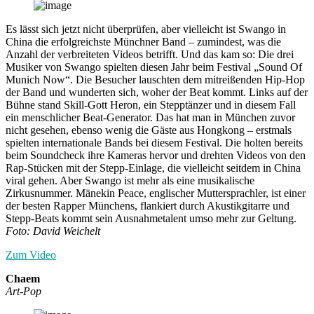
Es lässt sich jetzt nicht überprüfen, aber vielleicht ist Swango in
China die erfolgreichste Münchner Band – zumindest, was die
Anzahl der verbreiteten Videos betrifft. Und das kam so: Die drei
Musiker von Swango spielten diesen Jahr beim Festival „Sound Of
Munich Now“. Die Besucher lauschten dem mitreißenden Hip-Hop
der Band und wunderten sich, woher der Beat kommt. Links auf der
Bühne stand Skill-Gott Heron, ein Stepptänzer und in diesem Fall
ein menschlicher Beat-Generator. Das hat man in München zuvor
nicht gesehen, ebenso wenig die Gäste aus Hongkong – erstmals
spielten internationale Bands bei diesem Festival. Die holten bereits
beim Soundcheck ihre Kameras hervor und drehten Videos von den
Rap-Stücken mit der Stepp-Einlage, die vielleicht seitdem in China
viral gehen. Aber Swango ist mehr als eine musikalische
Zirkusnummer. Mänekin Peace, englischer Muttersprachler, ist einer
der besten Rapper Münchens, flankiert durch Akustikgitarre und
Stepp-Beats kommt sein Ausnahmetalent umso mehr zur Geltung.
Foto: David Weichelt
Zum Video
Chaem
Art-Pop