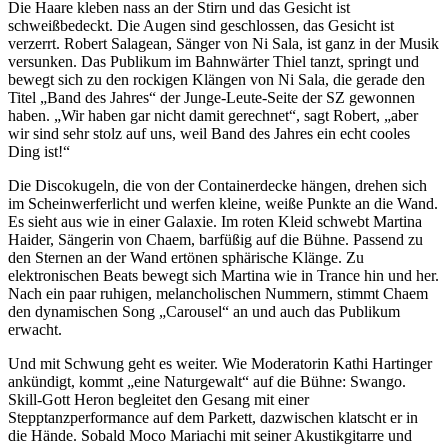
Die Haare kleben nass an der Stirn und das Gesicht ist
schweißbedeckt. Die Augen sind geschlossen, das Gesicht ist
verzerrt. Robert Salagean, Sänger von Ni Sala, ist ganz in der Musik
versunken. Das Publikum im Bahnwärter Thiel tanzt, springt und
bewegt sich zu den rockigen Klängen von Ni Sala, die gerade den
Titel „Band des Jahres“ der Junge-Leute-Seite der SZ gewonnen
haben. „Wir haben gar nicht damit gerechnet“, sagt Robert, „aber
wir sind sehr stolz auf uns, weil Band des Jahres ein echt cooles
Ding ist!“
Die Discokugeln, die von der Containerdecke hängen, drehen sich
im Scheinwerferlicht und werfen kleine, weiße Punkte an die Wand.
Es sieht aus wie in einer Galaxie. Im roten Kleid schwebt Martina
Haider, Sängerin von Chaem, barfüßig auf die Bühne. Passend zu
den Sternen an der Wand ertönen sphärische Klänge. Zu
elektronischen Beats bewegt sich Martina wie in Trance hin und her.
Nach ein paar ruhigen, melancholischen Nummern, stimmt Chaem
den dynamischen Song „Carousel“ an und auch das Publikum
erwacht.
Und mit Schwung geht es weiter. Wie Moderatorin Kathi Hartinger
ankündigt, kommt „eine Naturgewalt“ auf die Bühne: Swango.
Skill-Gott Heron begleitet den Gesang mit einer
Stepptanzperformance auf dem Parkett, dazwischen klatscht er in
die Hände. Sobald Moco Mariachi mit seiner Akustikgitarre und