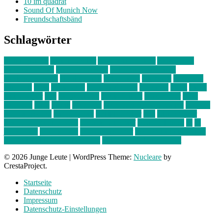
10 im quadrat
Sound Of Munich Now
Freundschaftsbänd
Schlagwörter
10 im Quadrat
Amelie Völker
Anastasia Trenkler
Ausstellung
bahnwärter thiel
Band der Woche
Bei Krause zu Hause
Beziehungsweise
ein abend mit
farbenladen
feierwerk
fotografie
Hip-Hop
indie
junge leute
junges münchen
Kolumne
kunst
Liebe
Lisi Wasmer
lmu
lost weekend
Louis Seibert
Max Fluder
mein
münchen
milla
musik
München
Münchens junge Kreative
neuland
ornella cosenza
Partnerschaft
Philipp Kreiter
pop
Rita Argauer
Sound Of Munich Now
Stefanie Witterauf
susanne krause
sz
sz
junge leute
szjungeleute
theresa parstorfer
Von Freitag bis Freitag
von freitag bis freitag münchen
Zeichen der Freundschaft
© 2026 Junge Leute
|
WordPress Theme:
Nucleare
by
CrestaProject.
Startseite
Datenschutz
Impressum
Datenschutz-Einstellungen