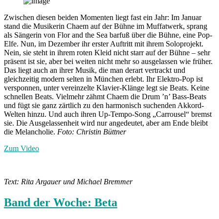
Zwischen diesen beiden Momenten liegt fast ein Jahr: Im Januar
stand die Musikerin Chaem auf der Bühne im Muffatwerk, sprang
als Sängerin von Flor and the Sea barfuß über die Bühne, eine Pop-
Elfe. Nun, im Dezember ihr erster Auftritt mit ihrem Soloprojekt.
Nein, sie steht in ihrem roten Kleid nicht starr auf der Bühne – sehr
präsent ist sie, aber bei weiten nicht mehr so ausgelassen wie früher.
Das liegt auch an ihrer Musik, die man derart vertrackt und
gleichzeitig modern selten in München erlebt. Ihr Elektro-Pop ist
versponnen, unter vereinzelte Klavier-Klänge legt sie Beats. Keine
schnellen Beats. Vielmehr zähmt Chaem die Drum ’n’ Bass-Beats
und fügt sie ganz zärtlich zu den harmonisch suchenden Akkord-
Welten hinzu. Und auch ihren Up-Tempo-Song „Carrousel“ bremst
sie. Die Ausgelassenheit wird nur angedeutet, aber am Ende bleibt
die Melancholie.
Foto: Christin Büttner
Zum Video
Text: Rita Argauer und Michael Bremmer
Band der Woche: Beta