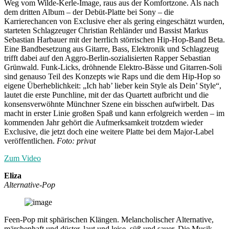
Weg vom Wilde-Kerle-Image, raus aus der Komfortzone. Als nach
dem dritten Album – der Debüt-Platte bei Sony – die
Karrierechancen von Exclusive eher als gering eingeschätzt wurden,
starteten Schlagzeuger Christian Rehländer und Bassist Markus
Sebastian Harbauer mit der herrlich störrischen Hip-Hop-Band Beta.
Eine Bandbesetzung aus Gitarre, Bass, Elektronik und Schlagzeug
trifft dabei auf den Aggro-Berlin-sozialisierten Rapper Sebastian
Grünwald. Funk-Licks, dröhnende Elektro-Bässe und Gitarren-Soli
sind genauso Teil des Konzepts wie Raps und die dem Hip-Hop so
eigene Überheblichkeit: „Ich hab’ lieber kein Style als Dein’ Style“,
lautet die erste Punchline, mit der das Quartett aufbricht und die
konsensverwöhnte Münchner Szene ein bisschen aufwirbelt. Das
macht in erster Linie großen Spaß und kann erfolgreich werden – im
kommenden Jahr gehört die Aufmerksamkeit trotzdem wieder
Exclusive, die jetzt doch eine weitere Platte bei dem Major-Label
veröffentlichen.
Foto: privat
Zum Video
Eliza
Alternative-Pop
Feen-Pop mit sphärischen Klängen. Melancholischer Alternative,
märchenhaft und düster, laut und leise, süß und sauer. Die Musik