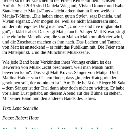
freuen sich drei Mädchen in der ersten Reihe auf den nächsten
Auftritt. Seit 2015 sind Daniela Wiegand, Vivian Donner und Isabel
Staudenmaier Matija-Fans – leicht erkennbar an ihren weißen
Matija-T-Shirts. „Die haben einen guten Style“, sagt Daniela, und
Vivian ergänzt: „Wir mögen sie, weil sie nicht Mainstream sind,
sondern ihr eigenes Ding machen.“ „Und sie sind live unglaublich
gut“, erklärt Isabel. Das zeigt Matija auch. Sänger Matt Kovac singt
eine einfache Melodie vor, die von Mal zu Mal komplizierter wird,
und die Zuschauer machen es ihm nach. Das Lachen und Tanzen
von Matt ist ansteckend – er reißt das Publikum mit. Die Feier steht
im Mittelpunkt. Und die Münchner Musikszene.
Wie jede Band beim Verkünden ihres Votings erklärt, ist das
Bewerten von Musik „echt bescheuert, weil man Musik nicht
bewerten kann“. Das sagt Matt Kovac, Sänger von Matija. Und
Martina Haider von Chaem findet, dass „in jeder Kategorie der
gewinnen soll, der nominiert ist“. Am Ende heißt der Sieger Ni Sala
– dem Sänger ist der Titel dann aber doch nicht zu wichtig. Er habe
vor allem Lust gehabt, an diesem Abend auf der Bühne zu stehen.
Mit seiner Band und den anderen Bands des Jahres.
Text: Lena Schnelle
Fotos: Robert Haas