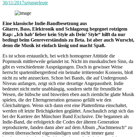
30/11/2017
szjungeleute
Eine klassische Indie-Bandbesetzung aus
Gitarre, Bass, Elektronik und Schlagzeug begegnet rotzigem
Rap: „Ich hab’ lieber kein Style als Dein’ Style“ hilft da nur
bedingt beim Genreverständnis zu Beta. Ist aber auch Wurscht,
denn die Musik ist einfach lässig und macht Spaß.
Es ist schon erstaunlich, bei welch homogener Attitüde die
Popmusik mittlerweile gelandet ist. Nicht im musikalischen Sinn, da
gibt es verschiedenste Ausprägungen. Doch in gewisser Weise
herrscht spartenübergreifend ein beinahe irritierender Konsens, bloß
nicht zu sehr anzuecken. Schon bei Bands, die auf Underground-
Niveau anfangen, zeigt sich eine derartige Angepasstheit. Indie
bedeutet nicht mehr unabhängig, sondern steht für freundliche
Wesen, die hübsche und bisweilen eben auch ziemliche glatte Musik
spielen, die der Elterngeneration genauso gefällt wie den
Gleichaltrigen. Wenn sich dann erst eine Plattenfirma einschaltet,
werden oft letzte Brüchigkeiten geglättet. Anschaulich zeigt sich das
bei der Karriere der Münchner Band Exclusive. Die begannen als
Indie-Band, die erfolgreich die Codes der älteren Generation
reproduzierte, fanden dann aber auf dem Album „Nachtmensch“ zu
einem überraschend eigenständigen und nicht immer ganz