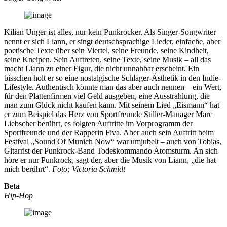
Kilian Unger ist alles, nur kein Punkrocker. Als Singer-Songwriter
nennt er sich Liann, er singt deutschsprachige Lieder, einfache, aber
poetische Texte über sein Viertel, seine Freunde, seine Kindheit,
seine Kneipen. Sein Auftreten, seine Texte, seine Musik – all das
macht Liann zu einer Figur, die nicht unnahbar erscheint. Ein
bisschen holt er so eine nostalgische Schlager-Ästhetik in den Indie-
Lifestyle. Authentisch könnte man das aber auch nennen – ein Wert,
für den Plattenfirmen viel Geld ausgeben, eine Ausstrahlung, die
man zum Glück nicht kaufen kann. Mit seinem Lied „Eismann“ hat
er zum Beispiel das Herz von Sportfreunde Stiller-Manager Marc
Liebscher berührt, es folgten Auftritte im Vorprogramm der
Sportfreunde und der Rapperin Fiva. Aber auch sein Auftritt beim
Festival „Sound Of Munich Now“ war umjubelt – auch von Tobias,
Gitarrist der Punkrock-Band Todeskommando Atomsturm. An sich
höre er nur Punkrock, sagt der, aber die Musik von Liann, „die hat
mich berührt“.
Foto: Victoria Schmidt
Beta
Hip-Hop