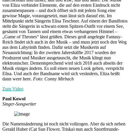
von Eliza verbindet Elemente, die auf den ersten Eindruck nicht
zusammenpassen – und doch öffnet sich mit jedem Song eine
gewisse Magie, vorausgesetzt, man lässt sich darauf ein. Im
Mittelpunkt steht Sängerin Elisa Teschner. Auf einem der Bandfotos
steht die Sängerin in schwarz-rotem Spitzen-Outfit vor einem See,
gesäumt von Tannen und einem etwas verhangenen Himmel –
„Game of Thrones“ lässt grüßen. Dieses groß angelegte Fantasy-
Reich findet sich auch in der Musik – und muss jetzt noch den Weg
aus dem Labyrinth finden. Dafür setzt die Musikerin auf
Neuausrichtung: In der zweiten Jahreshälfte 2017 wurden der
Produzent und Musiker ausgetauscht, die Musik klingt nun
elektronischer. Dementsprechend wird sich 2018 auch abseits der
Musik einiges ändern. Es soll einen neuen Look geben, verspricht
Elisa. Und auch der Bandname wird sich verändern, Eliza heißt
dann were here.
Foto: Conny Mirbach
Zum Video
Paul Kowol
Singer-Songwriter
Die Namensänderung ist noch nicht vollzogen. Aber da sich neben
Gerald Huber (Cat Sun Flower, Triska) nun auch Sportfreunde-