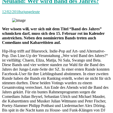
Neuland: Wer wird Band des Jahres?
12/02/2018
szjungeleute
Wer wissen will, wer sich mit dem Titel “Band des Jahres”
schmücken darf, muss sich den 15. Februar rot im Kalender
anstreichen. Neben den nominierten Bands treten auch
Comedians und Kabarettisten auf.
Hip-Hop trifft auf Bluesrock. Indie-Pop auf Art- und Alternative-
Pop. Das Line-Up der Veranstaltung „Wer wird Band des Jahres?“
ist vielfältig: Chaem, Eliza, Matija, Ni Sala, Swango und Beta.
Diese Bands und vier weitere standen zur Wahl für die Band des
Jahres der Junge-Leute-Seite der SZ. In einer ersten Runde konnten
Facebook-User für ihre Lieblingsband abstimmen. In einer zweiten
Runde haben die Bands ein Ranking erstellt, wobei sie nicht für sich
stimmen durften. Diese beiden Votings wurden zu einem
Gesamtvoting verrechnet. Am Ende des Abends wird die Band des
Jahres gekürt. Für ein buntes Rahmenprogramm sorgen die
Comedians Julian Beysel, Sebastian Ulrich und Michael Mauder,
die Kabarettisten und Musiker Julian Wittmann und Peter Fischer,
Poetry-Slammer Philipp Potthast und Liedermacher Alex Döring.
Bis spät in die Nacht kann zu House- und Funk-Klängen von DJ