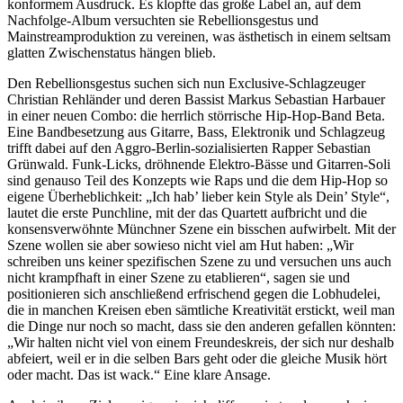
konformem Ausdruck. Es klopfte das große Label an, auf dem
Nachfolge-Album versuchten sie Rebellionsgestus und
Mainstreamproduktion zu vereinen, was ästhetisch in einem seltsam
glatten Zwischenstatus hängen blieb.
Den Rebellionsgestus suchen sich nun Exclusive-Schlagzeuger
Christian Rehländer und deren Bassist Markus Sebastian Harbauer
in einer neuen Combo: die herrlich störrische Hip-Hop-Band Beta.
Eine Bandbesetzung aus Gitarre, Bass, Elektronik und Schlagzeug
trifft dabei auf den Aggro-Berlin-sozialisierten Rapper Sebastian
Grünwald. Funk-Licks, dröhnende Elektro-Bässe und Gitarren-Soli
sind genauso Teil des Konzepts wie Raps und die dem Hip-Hop so
eigene Überheblichkeit: „Ich hab’ lieber kein Style als Dein’ Style“,
lautet die erste Punchline, mit der das Quartett aufbricht und die
konsensverwöhnte Münchner Szene ein bisschen aufwirbelt. Mit der
Szene wollen sie aber sowieso nicht viel am Hut haben: „Wir
schreiben uns keiner spezifischen Szene zu und versuchen uns auch
nicht krampfhaft in einer Szene zu etablieren“, sagen sie und
positionieren sich anschließend erfrischend gegen die Lobhudelei,
die in manchen Kreisen eben sämtliche Kreativität erstickt, weil man
die Dinge nur noch so macht, dass sie den anderen gefallen könnten:
„Wir halten nicht viel von einem Freundeskreis, der sich nur deshalb
abfeiert, weil er in die selben Bars geht oder die gleiche Musik hört
oder macht. Das ist wack.“ Eine klare Ansage.