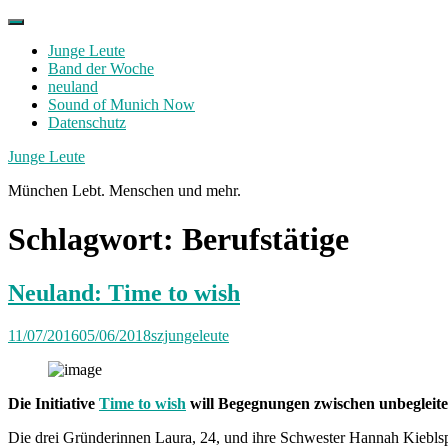
Skip
to
Junge Leute
content
Band der Woche
neuland
Sound of Munich Now
Datenschutz
Facebook
Twitter
Instagram
Junge Leute
München Lebt. Menschen und mehr.
Schlagwort:
Berufstätige
Neuland: Time to wish
11/07/2016
05/06/2018
szjungeleute
Die Initiative
Time to wish
will Begegnungen zwischen unbegleitet
Die drei Gründerinnen Laura, 24, und ihre Schwester Hannah Kiebls