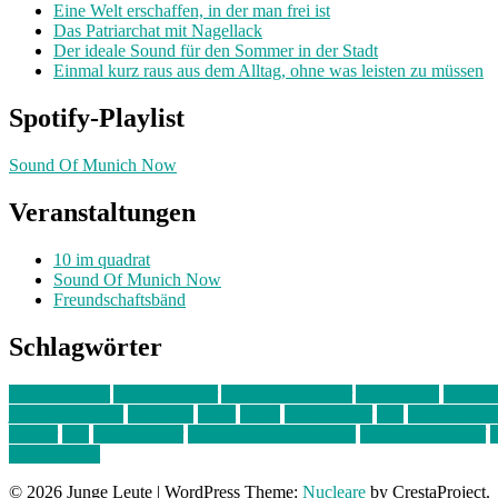
Eine Welt erschaffen, in der man frei ist
Das Patriarchat mit Nagellack
Der ideale Sound für den Sommer in der Stadt
Einmal kurz raus aus dem Alltag, ohne was leisten zu müssen
Spotify-Playlist
Sound Of Munich Now
Veranstaltungen
10 im quadrat
Sound Of Munich Now
Freundschaftsbänd
Schlagwörter
10 im Quadrat
Amelie Völker
Anastasia Trenkler
Ausstellung
bahnwär
junges münchen
Kolumne
kunst
Liebe
Lisi Wasmer
lmu
lost weeken
Kreiter
pop
Rita Argauer
Sound Of Munich Now
Stefanie Witterauf
s
Freundschaft
© 2026 Junge Leute
|
WordPress Theme:
Nucleare
by CrestaProject.