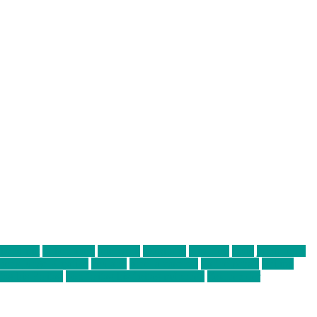
abend mit
farbenladen
feierwerk
fotografie
Hip-Hop
indie
junge leute
ens junge Kreative
neuland
ornella cosenza
Partnerschaft
Philipp
tag bis Freitag
von freitag bis freitag münchen
Zeichen der