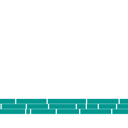
ter thiel
Band der Woche
Bei Krause zu Hause
Beziehungsweise
ein 
d
Louis Seibert
Max Fluder
mein münchen
milla
musik
München
Münch
usanne krause
sz
sz junge leute
szjungeleute
theresa parstorfer
Von Frei