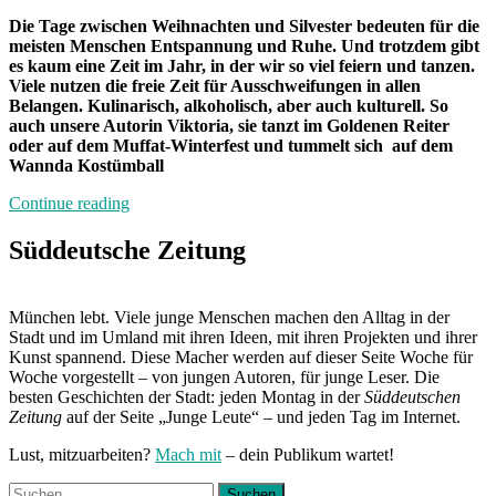
Die Tage zwischen Weihnachten und Silvester bedeuten für die
meisten Menschen Entspannung und Ruhe. Und trotzdem gibt
es kaum eine Zeit im Jahr, in der wir so viel feiern und tanzen.
Viele nutzen die freie Zeit für Ausschweifungen in allen
Belangen. Kulinarisch, alkoholisch, aber auch kulturell. So
auch unsere Autorin Viktoria, sie tanzt im Goldenen Reiter
oder auf dem Muffat-Winterfest und tummelt sich auf dem
Wannda Kostümball
„Von
Continue reading
Freitag
bis
Süddeutsche Zeitung
Freitag
München:
Unterwegs
München lebt. Viele junge Menschen machen den Alltag in der
mit
Stadt und im Umland mit ihren Ideen, mit ihren Projekten und ihrer
Viktoria“
Kunst spannend. Diese Macher werden auf dieser Seite Woche für
Woche vorgestellt – von jungen Autoren, für junge Leser. Die
besten Geschichten der Stadt: jeden Montag in der
Süddeutschen
Zeitung
auf der Seite „Junge Leute“ – und jeden Tag im Internet.
Lust, mitzuarbeiten?
Mach mit
– dein Publikum wartet!
Suchen