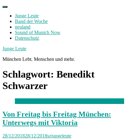
Skip
to
Junge Leute
content
Band der Woche
neuland
Sound of Munich Now
Datenschutz
Facebook
Twitter
Instagram
Junge Leute
München Lebt. Menschen und mehr.
Schlagwort:
Benedikt
Schwarzer
Von Freitag bis Freitag München:
Unterwegs mit Viktoria
28/12/2018
28/12/2018
szjungeleute