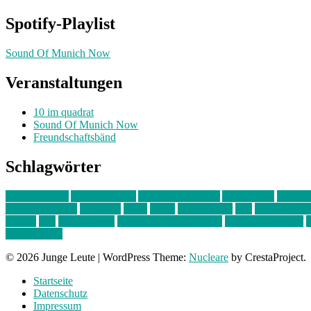
Spotify-Playlist
Sound Of Munich Now
Veranstaltungen
10 im quadrat
Sound Of Munich Now
Freundschaftsbänd
Schlagwörter
10 im Quadrat
Amelie Völker
Anastasia Trenkler
Ausstellung
bahnwär
junges münchen
Kolumne
kunst
Liebe
Lisi Wasmer
lmu
lost weeken
Kreiter
pop
Rita Argauer
Sound Of Munich Now
Stefanie Witterauf
s
Freundschaft
© 2026 Junge Leute
|
WordPress Theme:
Nucleare
by CrestaProject.
Startseite
Datenschutz
Impressum