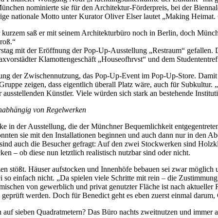
ünchen nominierte sie für den Architektur-Förderpreis, bei der Biennal
hrige nationale Motto unter Kurator Oliver Elser lautet „Making Heimat
urzem saß er mit seinem Architekturbüro noch in Berlin, doch München
groß.“
nnerstag mit der Eröffnung der Pop-Up-Ausstellung „Restraum“ gefalle
axvorstädter Klamottengeschäft „Houseofhrvst“ und dem Studententre
ng der Zwischennutzung, das Pop-Up-Event im Pop-Up-Store. Damit pra
ruppe zeigen, dass eigentlich überall Platz wäre, auch für Subkultur. 
usstellenden Künstler. Viele würden sich stark an bestehende Institutio
unabhängig von Regelwerken
ke in der Ausstellung, die der Münchner Bequemlichkeit entgegentret
onnten sie mit den Installationen beginnen und auch dann nur in den A
nd auch die Besucher gefragt: Auf den zwei Stockwerken sind Holzklöt
en – ob diese nun letztlich realistisch nutzbar sind oder nicht.
Grenzen stößt. Häuser aufstocken und Innenhöfe bebauen sei zwar mögli
ei so einfach nicht. „Da spielen viele Schritte mit rein – die Zustimmu
schen von gewerblich und privat genutzter Fläche ist nach aktueller R
l geprüft werden. Doch für Benedict geht es eben zuerst einmal daru
uf sieben Quadratmetern? Das Büro nachts zweitnutzen und immer all