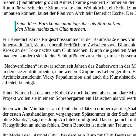
Sieben Quadratmeter groß ist Annes (Name geändert) Zimmer an der Mü
Raum für verschiedene Zimmer sein: eine Wohnküche, ein Schlafzimm
umbauen können, lautet der Plan von Architekt Benedict Esche. Der 2
Seine Idee: Bars könnte man tagsüber als Büro nutzen,
den Kiosk nachts zum Club machen.
Für Benedict ist das Erdgeschosszimmer in der Baumstraße eines von
Innenstadt läuft, sieht er überall Freiflächen: Zwischen zwei Blumen
Kiosk an der Ecke nachts zum Club machen. Durch die geteilten Mieten
machen, sondern sich kleine Schlupflöcher zu suchen, um sie besser 
„Nachverdichten“ ist zwar schon seit Jahren das Zauberwort in der M
in dem sie zu dritt arbeiten, eine weitere Gruppe ins Leben gerufen
Architekturstudentin Vicky Papadimitriou sind auch die Kunsthistori
arbeitet, beteiligt.
Einen Namen hat das neue Kollektiv noch keinen, aber eine klare M
Projekt wollen sie in einem Schrebergarten ein Häuschen als vollwer
Ideen wie die Minihäuser an öffentlichen Plätzen erinnern an die„Sh
der ersten Amtshandlungen vergangenen Spätsommer in der Stadt aufs
ohne Shabby“, sagt der Jung-Architekt und grinst. Das sei ja nicht u
Platzgründen an nichts fehlen. Denn Benedict ist nicht nur Träumer.
Ihr Modell der „Arrival City“, bei dem sein Büro für Club-Besitzer 