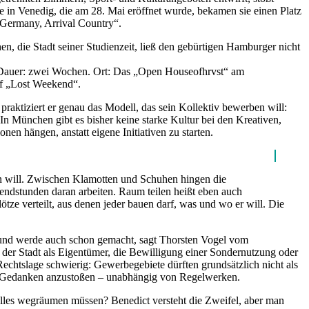
e in Venedig, die am 28. Mai eröffnet wurde, bekamen sie einen Platz
. Germany, Arrival Country“.
, die Stadt seiner Studienzeit, ließ den gebürtigen Hamburger nicht
n. Dauer: zwei Wochen. Ort: Das „Open Houseofhrvst“ am
ff „Lost Weekend“.
ktiziert er genau das Modell, das sein Kollektiv bewerben will:
„In München gibt es bisher keine starke Kultur bei den Kreativen,
nen hängen, anstatt eigene Initiativen zu starten.
en will. Zwischen Klamotten und Schuhen hingen die
bendstunden daran arbeiten. Raum teilen heißt eben auch
ze verteilt, aus denen jeder bauen darf, was und wo er will. Die
ch und werde auch schon gemacht, sagt Thorsten Vogel vom
ng der Stadt als Eigentümer, die Bewilligung einer Sondernutzung oder
echtslage schwierig: Gewerbegebiete dürften grundsätzlich nicht als
m, Gedanken anzustoßen – unabhängig von Regelwerken.
es wegräumen müssen? Benedict versteht die Zweifel, aber man