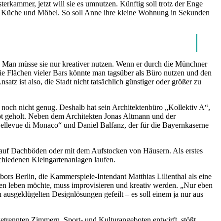
kammer, jetzt will sie es umnutzen. Künftig soll trotz der Enge
e Küche und Möbel. So soll Anne ihre kleine Wohnung in Sekunden
. Man müsse sie nur kreativer nutzen. Wenn er durch die Münchner
 die Flächen vieler Bars könnte man tagsüber als Büro nutzen und den
z ist also, die Stadt nicht tatsächlich günstiger oder größer zu
 noch nicht genug. Deshalb hat sein Architektenbüro „Kollektiv A“,
oot geholt. Neben dem Architekten Jonas Altmann und der
Bellevue di Monaco“ und Daniel Balfanz, der für die Bayernkaserne
 auf Dachböden oder mit dem Aufstocken von Häusern. Als erstes
chiedenen Kleingartenanlagen laufen.
rs Berlin, die Kammerspiele-Intendant Matthias Lilienthal als eine
hen leben möchte, muss improvisieren und kreativ werden. „Nur eben
ausgeklügelten Designlösungen gefeilt – es soll einem ja nur aus
getrennten Zimmern, Sport- und Kulturangeboten entwirft, stößt