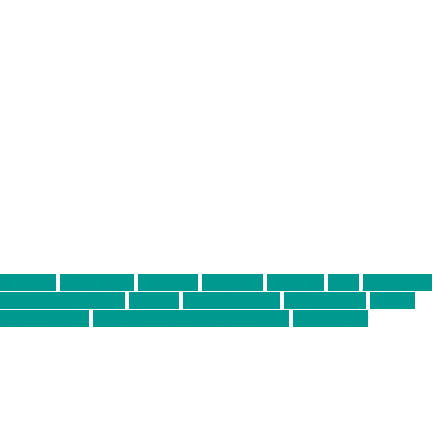
abend mit
farbenladen
feierwerk
fotografie
Hip-Hop
indie
junge leute
ens junge Kreative
neuland
ornella cosenza
Partnerschaft
Philipp
tag bis Freitag
von freitag bis freitag münchen
Zeichen der