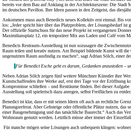
bereits vor dem Bau auf Anklang in der Architekturszene: Die Stadt M
im deutschen Pavillon. Ihre Ideen passen in den Zeitgeist, das diesjä
Ankommen muss auch Benedicts neues Kollektiv erst einmal. Bis vor k
los: „Jeder spricht hier über das Platzproblem, der Lösungsbedarf ist 
Der offizielle Startschuss für das neue Projekt ist vergangenen Do
Maximiliansplatz 12, ein temporärer Mix aus Laden und Café vom M
Benedicts Restraum-Ausstellung ist nun sozusagen die Zwischennutzu
Raum teilen und kreativ nutzen. Am Beispiel bildende Kunst will die G
ungenutzten Raum ausfindig zu machen“, sagt Adrian Sölch, einer der a
Für Benedict Esche geht es darum, Gedanken anzustoßen – 
Neben Adrian Sölch zeigen fünf weitere Münchner Künstler ihre Wer
Kunstschaffenden ihre Werke auf, erst drei Tage vor der Eröffnung k
Kompromisse schließen – und Resträume finden. Bei dieser Aufgabe si
Ausstellung soll spielerisch dazu anregen, selbst Freiflächen zu entdeck
Benedict ist klar, dass er mit seinen Ideen oft auch an rechtliche 
Planungsreferat. Aber Gehsteige oder öffentliche Plätze nutzen, das s
einer Baugenehmigung und das tatsächliche Baurecht.“ Auch das Vermi
Wohnraum genutzt werden. Letztlich müsse aber immer der Einzelfal
Für manche mögen seine Lösungen auch unbequem klingen: wohnen a