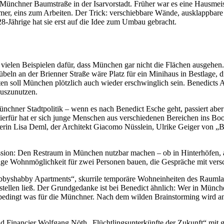
nchner Baumstraße in der Isarvorstadt. Früher war es eine Hausmeister
er, eins zum Arbeiten. Der Trick: verschiebbare Wände, ausklappbar
8-Jährige hat sie erst auf die Idee zum Umbau gebracht.
 vielen Beispielen dafür, dass München gar nicht die Flächen ausgehen
kübeln an der Brienner Straße wäre Platz für ein Minihaus in Bestlage,
 soll München plötzlich auch wieder erschwinglich sein. Benedicts Ansat
auszunutzen.
ünchner Stadtpolitik – wenn es nach Benedict Esche geht, passiert aber
. Hierfür hat er sich junge Menschen aus verschiedenen Bereichen ins B
kerin Lisa Deml, der Architekt Giacomo Nüsslein, Ulrike Geiger von „
ission: Den Restraum in München nutzbar machen – ob in Hinterhöfen,
tige Wohnmöglichkeit für zwei Personen bauen, die Gespräche mit vers
abbyshabby Apartments“, skurrile temporäre Wohneinheiten des Raumlabo
tellen ließ. Der Grundgedanke ist bei Benedict ähnlich: Wer in Münc
nbedingt was für die Münchner. Nach dem wilden Brainstorming wird an 
und Financier Wolfgang Nöth „Flüchtlingsunterkünfte der Zukunft“ mit 