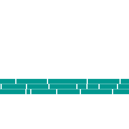
ter thiel
Band der Woche
Bei Krause zu Hause
Beziehungsweise
ein 
d
Louis Seibert
Max Fluder
mein münchen
milla
musik
München
Münch
usanne krause
sz
sz junge leute
szjungeleute
theresa parstorfer
Von Frei