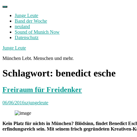
Skip
to
Junge Leute
content
Band der Woche
neuland
Sound of Munich Now
Datenschutz
Facebook
Twitter
Instagram
Junge Leute
München Lebt. Menschen und mehr.
Schlagwort:
benedict esche
Freiraum für Freidenker
06/06/2016
szjungeleute
Kein Platz für nichts in München? Blödsinn, findet Benedict Es
erfindungsreich sein. Mit seinem frisch gegründeten Kreativen-K