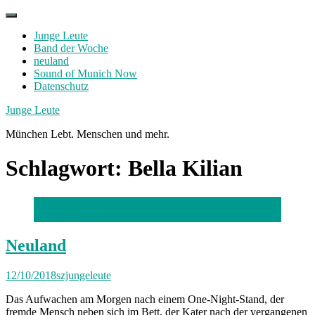
Skip
to
Junge Leute
content
Band der Woche
neuland
Sound of Munich Now
Datenschutz
Facebook
Twitter
Instagram
Junge Leute
München Lebt. Menschen und mehr.
Schlagwort:
Bella Kilian
Foto: Privat
Neuland
12/10/2018
szjungeleute
Das Aufwachen am Morgen nach einem One-Night-Stand, der
fremde Mensch neben sich im Bett, der Kater nach der vergangenen