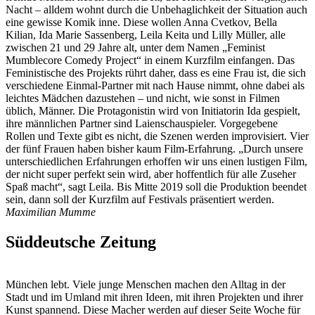
Nacht – alldem wohnt durch die Unbehaglichkeit der Situation auch
eine gewisse Komik inne. Diese wollen Anna Cvetkov, Bella
Kilian, Ida Marie Sassenberg, Leila Keita und Lilly Müller, alle
zwischen 21 und 29 Jahre alt, unter dem Namen „Feminist
Mumblecore Comedy Project“ in einem Kurzfilm einfangen. Das
Feministische des Projekts rührt daher, dass es eine Frau ist, die sich
verschiedene Einmal-Partner mit nach Hause nimmt, ohne dabei als
leichtes Mädchen dazustehen – und nicht, wie sonst in Filmen
üblich, Männer. Die Protagonistin wird von Initiatorin Ida gespielt,
ihre männlichen Partner sind Laienschauspieler. Vorgegebene
Rollen und Texte gibt es nicht, die Szenen werden improvisiert. Vier
der fünf Frauen haben bisher kaum Film-Erfahrung. „Durch unsere
unterschiedlichen Erfahrungen erhoffen wir uns einen lustigen Film,
der nicht super perfekt sein wird, aber hoffentlich für alle Zuseher
Spaß macht“, sagt Leila. Bis Mitte 2019 soll die Produktion beendet
sein, dann soll der Kurzfilm auf Festivals präsentiert werden.
Maximilian Mumme
Süddeutsche Zeitung
München lebt. Viele junge Menschen machen den Alltag in der
Stadt und im Umland mit ihren Ideen, mit ihren Projekten und ihrer
Kunst spannend. Diese Macher werden auf dieser Seite Woche für