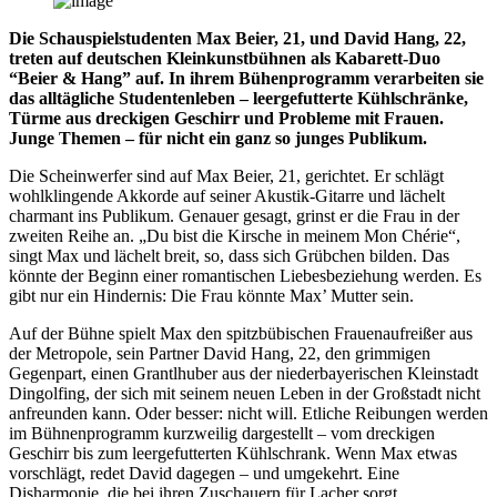
Die Schauspielstudenten Max Beier, 21, und David Hang, 22,
treten auf deutschen Kleinkunstbühnen als Kabarett-Duo
“Beier & Hang” auf. In ihrem Bühenprogramm verarbeiten sie
das alltägliche Studentenleben – leergefutterte Kühlschränke,
Türme aus dreckigen Geschirr und Probleme mit Frauen.
Junge Themen – für nicht ein ganz so junges Publikum.
Die Scheinwerfer sind auf Max Beier, 21, gerichtet. Er schlägt
wohlklingende Akkorde auf seiner Akustik-Gitarre und lächelt
charmant ins Publikum. Genauer gesagt, grinst er die Frau in der
zweiten Reihe an. „Du bist die Kirsche in meinem Mon Chérie“,
singt Max und lächelt breit, so, dass sich Grübchen bilden. Das
könnte der Beginn einer romantischen Liebesbeziehung werden. Es
gibt nur ein Hindernis: Die Frau könnte Max’ Mutter sein.
Auf der Bühne spielt Max den spitzbübischen Frauenaufreißer aus
der Metropole, sein Partner David Hang, 22, den grimmigen
Gegenpart, einen Grantlhuber aus der niederbayerischen Kleinstadt
Dingolfing, der sich mit seinem neuen Leben in der Großstadt nicht
anfreunden kann. Oder besser: nicht will. Etliche Reibungen werden
im Bühnenprogramm kurzweilig dargestellt – vom dreckigen
Geschirr bis zum leergefutterten Kühlschrank. Wenn Max etwas
vorschlägt, redet David dagegen – und umgekehrt. Eine
Disharmonie, die bei ihren Zuschauern für Lacher sorgt.