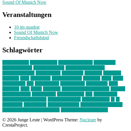
Sound Of Munich Now
Veranstaltungen
10 im quadrat
Sound Of Munich Now
Freundschaftsbänd
Schlagwörter
10 im Quadrat
Amelie Völker
Anastasia Trenkler
Ausstellung
bahnwärter thiel
Band der Woche
Bei Krause zu Hause
Beziehungsweise
ein abend mit
farbenladen
feierwerk
fotografie
Hip-Hop
indie
junge leute
junges münchen
Kolumne
kunst
Liebe
Lisi Wasmer
lmu
lost weekend
Louis Seibert
Max Fluder
mein
münchen
milla
musik
München
Münchens junge Kreative
neuland
ornella cosenza
Partnerschaft
Philipp Kreiter
pop
Rita Argauer
Sound Of Munich Now
Stefanie Witterauf
susanne krause
sz
sz
junge leute
szjungeleute
theresa parstorfer
Von Freitag bis Freitag
von freitag bis freitag münchen
Zeichen der Freundschaft
© 2026 Junge Leute
|
WordPress Theme:
Nucleare
by
CrestaProject.