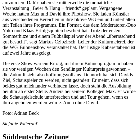
aufzutreten. Dafür haben sie mittlerweile die monatliche
Veranstaltung „Beier & Hang + friends“ geplant. Vergangene
Woche hatten Max und David ihre Pilotshow. Sie laden Künstler
aus verschiedenen Bereichen in ihre fiktive WG ein und unterhalten
mit Teilen ihres Programms. Ein Format, das dem Moderatoren-Duo
Yoko und Klaas Erfolgsquoten beschert hat. Trotz der ersten
Sommerhitze und einem Fußballspiel war der Abend „überraschend
gut besucht“, sagt Markus Czipzirsch, Leiter der Kulturmeierei, der
die WG-Bühnenshow veranstaltet hat. Der lustige Kabarettabend ist
auf zwei Jahre ausgelegt.
Die erste Show war ein Erfolg, mit ihrem Bühnenprogramm haben
sie vor wenigen Wochen den Sendlinger Kulturpreis gewonnen –
die Zukunft sieht also hoffnungsvoll aus. Dennoch hat sich Davids
Ziel, Schauspieler zu werden, nicht geändert. Er meint, dass sich
beides gut miteinander verbinden lasse, doch steht die Ausbildung
bei ihm an erster Stelle. Anders bei seinem Kollegen Max. Er würde
die Schauspielschule unterbrechen und auf Tour gehen, wenn es
ihm angeboten werden würde. Auch ohne David.
Foto: Adrian Beck
Stefanie Witterauf
Süddeutsche Zeitung