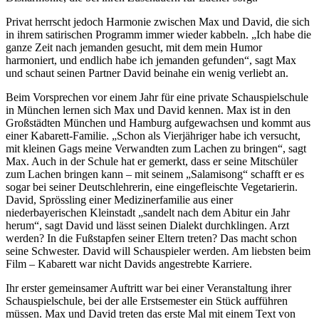
Privat herrscht jedoch Harmonie zwischen Max und David, die sich
in ihrem satirischen Programm immer wieder kabbeln. „Ich habe die
ganze Zeit nach jemanden gesucht, mit dem mein Humor
harmoniert, und endlich habe ich jemanden gefunden“, sagt Max
und schaut seinen Partner David beinahe ein wenig verliebt an.
Beim Vorsprechen vor einem Jahr für eine private Schauspielschule
in München lernen sich Max und David kennen. Max ist in den
Großstädten München und Hamburg aufgewachsen und kommt aus
einer Kabarett-Familie. „Schon als Vierjähriger habe ich versucht,
mit kleinen Gags meine Verwandten zum Lachen zu bringen“, sagt
Max. Auch in der Schule hat er gemerkt, dass er seine Mitschüler
zum Lachen bringen kann – mit seinem „Salamisong“ schafft er es
sogar bei seiner Deutschlehrerin, eine eingefleischte Vegetarierin.
David, Sprössling einer Medizinerfamilie aus einer
niederbayerischen Kleinstadt „sandelt nach dem Abitur ein Jahr
herum“, sagt David und lässt seinen Dialekt durchklingen. Arzt
werden? In die Fußstapfen seiner Eltern treten? Das macht schon
seine Schwester. David will Schauspieler werden. Am liebsten beim
Film – Kabarett war nicht Davids angestrebte Karriere.
Ihr erster gemeinsamer Auftritt war bei einer Veranstaltung ihrer
Schauspielschule, bei der alle Erstsemester ein Stück aufführen
müssen. Max und David treten das erste Mal mit einem Text von