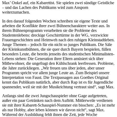
Max’ Onkel auf, ein Kabarettist. Sie spielen zwei sündige Geistliche
– und das Lachen des Publikums wird zum Ansporn
weiterzumachen.
In den darauf folgenden Wochen schreiben sie eigene Texte und
arbeiten die Konflikte ihrer zwei Bühnencharaktere weiter aus. In
ihrem Bühnenprogramm verarbeiten sie die Probleme des
Studentenlebens: dreckige Geschirrtürme in der WG, verzwickte
Frauengeschichten und Heimweh nach den ruhigen Kleinstadtleben.
Junge Themen – jedoch für ein nicht so junges Publikum. Die Säle
der Kleinkunstbühnen, die sie quer durch Bayern bespielen, füllen
besonders Leute, die bereits jenseits des studentischen Minimalisten-
Lebens stehen: Die Generation ihrer Eltern amüsiert sich über
Mitbewohner, die ungefragt den Kühlschrank leerfressen. Probleme,
die Jahre zurückliegen. „Wir freuen uns über jeden, aber unser
Programm spricht vor allem junge Leute an. Zum Beispiel unsere
Interpretation von Faust. Die Textpassagen aus Goethes Original
kennt das Publikum natürlich, aber durch Rap ist es für Jugendliche
spannender, weil sie mit der Musikrichtung vertraut sind“, sagt Max.
Anfangs sind die zwei Jungschauspieler ohne Gage aufgetreten,
außer ein paar Getränken nach dem Auftritt. Mittlerweile verdienen
sie mit ihrer Kabarett-Schauspiel-Nummer ein bisschen: „Es ist mehr
als nur Hobby, aber leben können wir davon nicht“, sagt Max.
Während der Ausbildung fehlt ihnen die Zeit, jede Woche