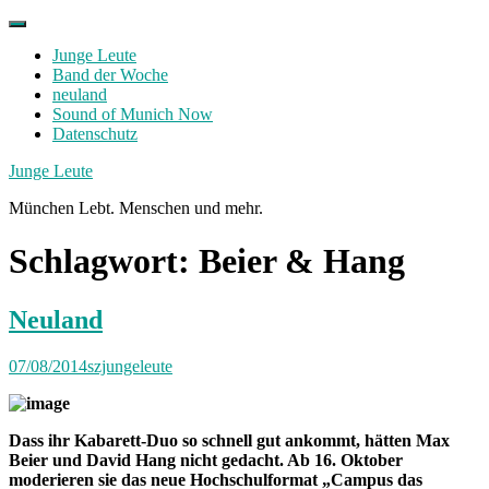
Skip
to
Junge Leute
content
Band der Woche
neuland
Sound of Munich Now
Datenschutz
Facebook
Twitter
Instagram
Junge Leute
München Lebt. Menschen und mehr.
Schlagwort:
Beier & Hang
Neuland
07/08/2014
szjungeleute
Dass ihr Kabarett-Duo so schnell gut ankommt, hätten Max
Beier und David Hang nicht gedacht. Ab 16. Oktober
moderieren sie das neue Hochschulformat „Campus das