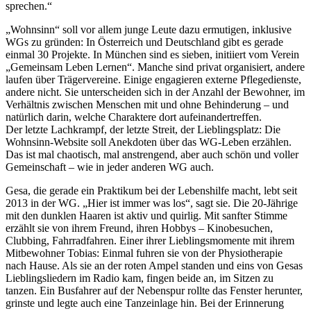
sprechen.“
„Wohnsinn“ soll vor allem junge Leute dazu ermutigen, inklusive
WGs zu gründen: In Österreich und Deutschland gibt es gerade
einmal 30 Projekte. In München sind es sieben, initiiert vom Verein
„Gemeinsam Leben Lernen“. Manche sind privat organisiert, andere
laufen über Trägervereine. Einige engagieren externe Pflegedienste,
andere nicht. Sie unterscheiden sich in der Anzahl der Bewohner, im
Verhältnis zwischen Menschen mit und ohne Behinderung – und
natürlich darin, welche Charaktere dort aufeinandertreffen.
Der letzte Lachkrampf, der letzte Streit, der Lieblingsplatz: Die
Wohnsinn-Website soll Anekdoten über das WG-Leben erzählen.
Das ist mal chaotisch, mal anstrengend, aber auch schön und voller
Gemeinschaft – wie in jeder anderen WG auch.
Gesa, die gerade ein Praktikum bei der Lebenshilfe macht, lebt seit
2013 in der WG. „Hier ist immer was los“, sagt sie. Die 20-Jährige
mit den dunklen Haaren ist aktiv und quirlig. Mit sanfter Stimme
erzählt sie von ihrem Freund, ihren Hobbys – Kinobesuchen,
Clubbing, Fahrradfahren. Einer ihrer Lieblingsmomente mit ihrem
Mitbewohner Tobias: Einmal fuhren sie von der Physiotherapie
nach Hause. Als sie an der roten Ampel standen und eins von Gesas
Lieblingsliedern im Radio kam, fingen beide an, im Sitzen zu
tanzen. Ein Busfahrer auf der Nebenspur rollte das Fenster herunter,
grinste und legte auch eine Tanzeinlage hin. Bei der Erinnerung