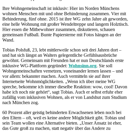
Ihre Wohngemeinschaft ist inklusiv: Hier im Norden Münchens
wohnen Menschen mit und ohne Behinderung zusammen. Vier mit
Behinderung, fünf ohne. 2015 ist ihre WG zehn Jahre alt geworden,
eine helle Wohnung mit großer Wendeltreppe und langem Holztisch.
Hier essen die Mitbewohner zusammen, diskutieren, schauen
gemeinsam Fußball. Bunte Papiersterne mit Fotos hängen an der
Wand.
Tobias Polsfuß, 23, lebt mittlerweile schon seit drei Jahren dort –
und hat sich längst an Walters gelegentliche Gefühlsausbrüche
gewöhnt. Gemeinsam mit Freunden hat er nun Deutschlands erste
inklusive WG-Plattform gegründet:
Wohnsinn.org
. Sie soll
Wohngemeinschaften vernetzen, voneinander lernen lassen – und
vor allem: bekannter machen. Auch vermitteln sie auf ihrer
Internetseite Wohnmöglichkeiten. „Wenn ich über meine WG
spreche, bekomme ich immer dieselbe Reaktion: wow, cool! Davon
habe ich noch nie gehört“, sagt Tobias. Auch er selbst erfuhr eher
zufällig vom inklusiven Wohnen, als er von Landshut zum Studium
nach München zog.
60 Prozent aller geistig behinderten Erwachsenen leben noch bei
den Eltern – oft, weil es keine andere Möglichkeit gibt. Tobias und
sein Team wollen eine Alternative bieten. „Unser Ansatz ist eher,
das Gute groß zu machen, statt negativ über das Andere zu