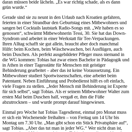
daran müssen beide lächeln. „Es war richtig schade, als es dann
grün wurde.“
Gerade sind sie zu neunt in den Urlaub nach Kroatien gefahren,
feierten in einer Strandbar den Geburtstag eines Mitbewohners und
sangen bei Cocktails lautstark Radio-Songs mit. „Wir haben es so
genossen“, schwärmt Mitbewohnerin Tessi, 30. Sie hat das Down-
Syndrom und arbeitet in einer Werkstatt für Tee-Verpackungen.
Ihren Alltag schafft sie gut allein, braucht aber doch manchmal
Hilfe: beim Kochen, beim Wäschewaschen, bei Ausflügen, auch
beim Duschen. Als perfekt ausgebildeter Pfleger muss niemand in
die WG kommen: Tobias hat zwar einen Bachelor in Pädagogik und
in Athen in einer Tagesstätte für Menschen mit geistiger
Behinderung gearbeitet – aber das ist keine Voraussetzung. Ein
Mitbewohner studiert Sportwissenschaften, eine arbeitet beim
Patentamt. Neben Einführung und Probedienst hilft es oft einfach,
viele Fragen zu stellen. „Jeder Mensch mit Behinderung ist Experte
für sich selbst“, sagt Tobias. Als er seinem Mitbewohner Walter zum
ersten Mal beim Duschen half, vergaß er, ihm die Füße
abzutrocknen – und wurde prompt darauf hingewiesen.
Einmal pro Woche hat Tobias Tagesdienst, einmal pro Monat muss
er sich ein Wochenende freihalten – von Freitag um 14 Uhr bis
Montag um 7.30 Uhr. „Man gibt schon ein Stück Privatsphäre auf“,
sagt Tobias. „Aber das tut man in jeder WG.“ Wer nicht dran ist,