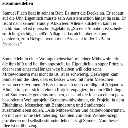
zusammenleben
Samuel Flach liegt in seinem Bett. Er starrt die Decke an. Er schaut
auf die Uhr. Eigentlich müsste sein Assistent schon längst da sein. Er
fischt nach seinem Handy. Akku leer. Alleine aufstehen kann er
nicht. Samuel ist querschnittsgelähmt. „So eine Situation ist scheiße,
so richtig, richtig scheiße. Alltag ist das nicht, aber es kann
passieren, zum Beispiel wenn mein Assistent in der U-Bahn
feststeckt.“
Samuel lebt in einer Wohngemeinschaft mit einer Mitbewohnerin,
die ihm hilft und bei ihm angestellt ist. Eigentlich ein super Prinzip,
aber wenn einer mal länger weg bleiben will oder seine
Mitbewohnerin mal nicht da ist, ist es schwierig. Deswegen kam
Samuel auf die Idee, dass es besser wäre, mit mehr Menschen
zusammenzuwohnen. Als er dann auch noch zufällig auf Alejandro
Hünich traf, der sich in einem Projekt engagiert, in dem Flüchtlinge
und Studierende gemeinsam leben, entstand die Idee zu einem ganz
besonderen Wohnprojekt: Gemeinwohlwohnen, ein Projekt, in dem
Flüchtlinge, Menschen mit Behinderung und Studierende
zusammenleben sollen. „Alle Mitbewohner und Mitbewohnerinnen,
ob mit oder ohne Behinderung, könnten von dem Wohnkonzept
profitieren und selbstbestimmter leben“, sagt Samuel. Von dieser
Idee ist er überzeugt.