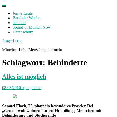
Skip
to
Junge Leute
content
Band der Woche
neuland
Sound of Munich Now
Datenschutz
Facebook
Twitter
Instagram
Junge Leute
München Lebt. Menschen und mehr.
Schlagwort:
Behinderte
Alles ist möglich
08/08/2016
szjungeleute
Samuel Flach, 25, plant ein besonderes Projekt: Bei
„Gemeinwohlwohnen“ sollen Flüchtlinge, Menschen mit
Behinderung und Studierende