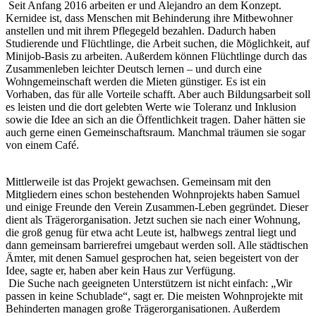
Seit Anfang 2016 arbeiten er und Alejandro an dem Konzept.
Kernidee ist, dass Menschen mit Behinderung ihre Mitbewohner
anstellen und mit ihrem Pflegegeld bezahlen. Dadurch haben
Studierende und Flüchtlinge, die Arbeit suchen, die Möglichkeit, auf
Minijob-Basis zu arbeiten. Außerdem können Flüchtlinge durch das
Zusammenleben leichter Deutsch lernen – und durch eine
Wohngemeinschaft werden die Mieten günstiger. Es ist ein
Vorhaben, das für alle Vorteile schafft. Aber auch Bildungsarbeit soll
es leisten und die dort gelebten Werte wie Toleranz und Inklusion
sowie die Idee an sich an die Öffentlichkeit tragen. Daher hätten sie
auch gerne einen Gemeinschaftsraum. Manchmal träumen sie sogar
von einem Café.
Mittlerweile ist das Projekt gewachsen. Gemeinsam mit den
Mitgliedern eines schon bestehenden Wohnprojekts haben Samuel
und einige Freunde den Verein Zusammen-Leben gegründet. Dieser
dient als Trägerorganisation. Jetzt suchen sie nach einer Wohnung,
die groß genug für etwa acht Leute ist, halbwegs zentral liegt und
dann gemeinsam barrierefrei umgebaut werden soll. Alle städtischen
Ämter, mit denen Samuel gesprochen hat, seien begeistert von der
Idee, sagte er, haben aber kein Haus zur Verfügung.
Die Suche nach geeigneten Unterstützern ist nicht einfach: „Wir
passen in keine Schublade“, sagt er. Die meisten Wohnprojekte mit
Behinderten managen große Trägerorganisationen. Außerdem