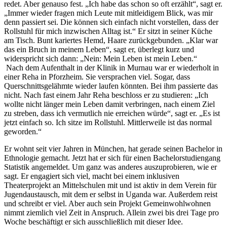
redet. Aber genauso fest. „Ich habe das schon so oft erzählt“, sagt er.
„Immer wieder fragen mich Leute mit mitleidigem Blick, was mir
denn passiert sei. Die können sich einfach nicht vorstellen, dass der
Rollstuhl für mich inzwischen Alltag ist.“ Er sitzt in seiner Küche
am Tisch. Bunt kariertes Hemd, Haare zurückgebunden. „Klar war
das ein Bruch in meinem Leben“, sagt er, überlegt kurz und
widerspricht sich dann: „Nein: Mein Leben ist mein Leben.“
Nach dem Aufenthalt in der Klinik in Murnau war er wiederholt in
einer Reha in Pforzheim. Sie versprachen viel. Sogar, dass
Querschnittsgelähmte wieder laufen könnten. Bei ihm passierte das
nicht. Nach fast einem Jahr Reha beschloss er zu studieren: „Ich
wollte nicht länger mein Leben damit verbringen, nach einem Ziel
zu streben, dass ich vermutlich nie erreichen würde“, sagt er. „Es ist
jetzt einfach so. Ich sitze im Rollstuhl. Mittlerweile ist das normal
geworden.“
Er wohnt seit vier Jahren in München, hat gerade seinen Bachelor in
Ethnologie gemacht. Jetzt hat er sich für einen Bachelorstudiengang
Statistik angemeldet. Um ganz was anderes auszuprobieren, wie er
sagt. Er engagiert sich viel, macht bei einem inklusiven
Theaterprojekt an Mittelschulen mit und ist aktiv in dem Verein für
Jugendaustausch, mit dem er selbst in Uganda war. Außerdem reist
und schreibt er viel. Aber auch sein Projekt Gemeinwohlwohnen
nimmt ziemlich viel Zeit in Anspruch. Allein zwei bis drei Tage pro
Woche beschäftigt er sich ausschließlich mit dieser Idee.