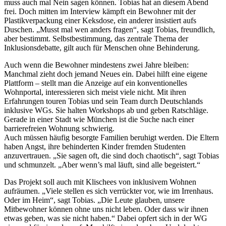
muss auch mal Nein sagen können. Tobias hat an diesem Abend
frei. Doch mitten im Interview kämpft ein Bewohner mit der
Plastikverpackung einer Keksdose, ein anderer insistiert aufs
Duschen. „Musst mal wen anders fragen“, sagt Tobias, freundlich,
aber bestimmt. Selbstbestimmung, das zentrale Thema der
Inklusionsdebatte, gilt auch für Menschen ohne Behinderung.
Auch wenn die Bewohner mindestens zwei Jahre bleiben:
Manchmal zieht doch jemand Neues ein. Dabei hilft eine eigene
Plattform – stellt man die Anzeige auf ein konventionelles
Wohnportal, interessieren sich meist viele nicht. Mit ihren
Erfahrungen touren Tobias und sein Team durch Deutschlands
inklusive WGs. Sie halten Workshops ab und geben Ratschläge.
Gerade in einer Stadt wie München ist die Suche nach einer
barrierefreien Wohnung schwierig.
Auch müssen häufig besorgte Familien beruhigt werden. Die Eltern
haben Angst, ihre behinderten Kinder fremden Studenten
anzuvertrauen. „Sie sagen oft, die sind doch chaotisch“, sagt Tobias
und schmunzelt. „Aber wenn’s mal läuft, sind alle begeistert.“
Das Projekt soll auch mit Klischees von inklusivem Wohnen
aufräumen. „Viele stellen es sich verrückter vor, wie im Irrenhaus.
Oder im Heim“, sagt Tobias. „Die Leute glauben, unsere
Mitbewohner können ohne uns nicht leben. Oder dass wir ihnen
etwas geben, was sie nicht haben.“ Dabei opfert sich in der WG