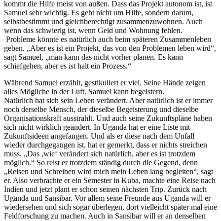
kommt die Hilfe meist von außen. Dass das Projekt autonom ist, ist
Samuel sehr wichtig. Es geht nicht um Hilfe, sondern darum,
selbstbestimmt und gleichberechtigt zusammenzuwohnen. Auch
wenn das schwierig ist, wenn Geld und Wohnung fehlen.
Probleme könnte es natürlich auch beim späteren Zusammenleben
geben. „Aber es ist ein Projekt, das von den Problemen leben wird“,
sagt Samuel, „man kann das nicht vorher planen. Es kann
schiefgehen, aber es ist halt ein Prozess.“
Während Samuel erzählt, gestikuliert er viel. Seine Hände zeigen
alles Mögliche in der Luft. Samuel kann begeistern.
Natürlich hat sich sein Leben verändert. Aber natürlich ist er immer
noch derselbe Mensch, der dieselbe Begeisterung und dieselbe
Organisationskraft ausstrahlt. Und auch seine Zukunftspläne haben
sich nicht wirklich geändert. In Uganda hat er eine Liste mit
Zukunftsideen angefangen. Und als er diese nach dem Unfall
wieder durchgegangen ist, hat er gemerkt, dass er nichts streichen
muss. „Das ,wie‘ verändert sich natürlich, aber es ist trotzdem
möglich.“ So reist er trotzdem ständig durch die Gegend, denn
„Reisen und Schreiben wird mich mein Leben lang begleiten“, sagt
er. Also verbrachte er ein Semester in Kuba, machte eine Reise nach
Indien und jetzt plant er schon seinen nächsten Trip. Zurück nach
Uganda und Sansibar. Vor allem seine Freunde aus Uganda will er
wiedersehen und sich sogar überlegen, dort vielleicht später mal eine
Feldforschung zu machen. Auch in Sansibar will er an denselben