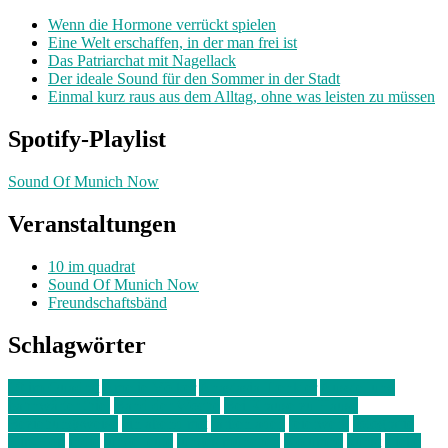
Wenn die Hormone verrückt spielen
Eine Welt erschaffen, in der man frei ist
Das Patriarchat mit Nagellack
Der ideale Sound für den Sommer in der Stadt
Einmal kurz raus aus dem Alltag, ohne was leisten zu müssen
Spotify-Playlist
Sound Of Munich Now
Veranstaltungen
10 im quadrat
Sound Of Munich Now
Freundschaftsbänd
Schlagwörter
10 im Quadrat
Amelie Völker
Anastasia Trenkler
Ausstellung
bahnwärter thiel
Band der Woche
Bei Krause zu Hause
Beziehungsweise
ein abend mit
farbenladen
feierwerk
fotografie
Hip-Hop
indie
junge leute
junges münchen
Kolumne
kunst
Liebe