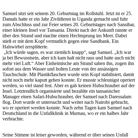
Samuel sitzt seit seinem 20. Geburtstag im Rollstuhl. Jetzt ist er 25.
Damals hatte er ein Jahr Zivildienst in Uganda gemacht und fuhr
zum Abschluss und zur Feier seines 20. Geburtstages nach Sansibar,
einer kleinen Insel vor Tansania. Direkt nach der Ankunft rannte er
über den Strand und machte einen Hechtsprung ins Meer. Dabei
stieß er mit dem Kopf vermutlich gegen eine Sandbank. Ein
Halswirbel zersplitterte.
„Ich würde sagen, es war ziemlich knapp“, sagt Samuel. „Ich war
ja bei Bewusstsein, aber ich kam halt nicht raus und hatte auch nicht
mehr viel Luft.“ Aber Einheimische am Strand sahen ihn, zogen ihn
sofort aus dem Wasser und holten Leute von der ansässigen
Tauchschule. Mit Plastikflaschen wurde sein Kopf stabilisiert, damit
nicht noch mehr kaputt gehen konnte. Er musste schleunigst operiert
werden, so viel stand fest. Aber es gab keinen Hubschrauber auf der
Insel. Letztendlich organisierte und bezahlte ein tansanischer
Manager einen Safari-Hubschrauber, der Samuel nach Daressalam
flog. Dort wurde er untersucht und weiter nach Nairobi gebracht,
wo er operiert werden konnte. Nach zehn Tagen kam Samuel nach
Deutschland in die Unfallklinik in Murnau, wo er ein halbes Jahr
verbrachte.
Seine Stimme ist leiser geworden, während er über seinen Unfall