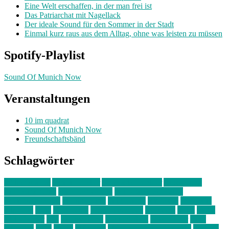
Eine Welt erschaffen, in der man frei ist
Das Patriarchat mit Nagellack
Der ideale Sound für den Sommer in der Stadt
Einmal kurz raus aus dem Alltag, ohne was leisten zu müssen
Spotify-Playlist
Sound Of Munich Now
Veranstaltungen
10 im quadrat
Sound Of Munich Now
Freundschaftsbänd
Schlagwörter
10 im Quadrat
Amelie Völker
Anastasia Trenkler
Ausstellung
bahnwärter thiel
Band der Woche
Bei Krause zu Hause
Beziehungsweise
ein abend mit
farbenladen
feierwerk
fotografie
Hip-Hop
indie
junge leute
junges münchen
Kolumne
kunst
Liebe
Lisi Wasmer
lmu
lost weekend
Louis Seibert
Max Fluder
mein
münchen
milla
musik
München
Münchens junge Kreative
neuland