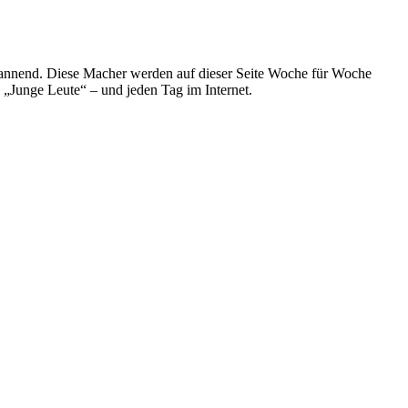
nach
dem
Rausch“
spannend. Diese Macher werden auf dieser Seite Woche für Woche
e „Junge Leute“ – und jeden Tag im Internet.