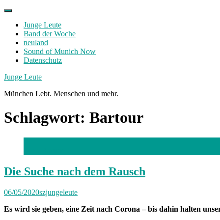
Skip
to
Junge Leute
content
Band der Woche
neuland
Sound of Munich Now
Datenschutz
Facebook
Twitter
Instagram
Junge Leute
München Lebt. Menschen und mehr.
Schlagwort:
Bartour
Lena Bammert
Die Suche nach dem Rausch
06/05/2020
szjungeleute
Es wird sie geben, eine Zeit nach Corona – bis dahin halten unse