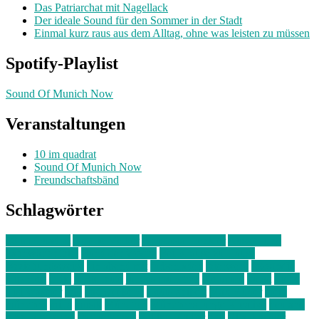
Das Patriarchat mit Nagellack
Der ideale Sound für den Sommer in der Stadt
Einmal kurz raus aus dem Alltag, ohne was leisten zu müssen
Spotify-Playlist
Sound Of Munich Now
Veranstaltungen
10 im quadrat
Sound Of Munich Now
Freundschaftsbänd
Schlagwörter
10 im Quadrat
Amelie Völker
Anastasia Trenkler
Ausstellung
bahnwärter thiel
Band der Woche
Bei Krause zu Hause
Beziehungsweise
ein abend mit
farbenladen
feierwerk
fotografie
Hip-Hop
indie
junge leute
junges münchen
Kolumne
kunst
Liebe
Lisi Wasmer
lmu
lost weekend
Louis Seibert
Max Fluder
mein
münchen
milla
musik
München
Münchens junge Kreative
neuland
ornella cosenza
Partnerschaft
Philipp Kreiter
pop
Rita Argauer