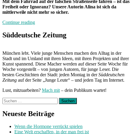
Mit dem Fahrrad auf der falschen Straßenseite fahren – ist das
Freiheit oder Ignoranz? Unsere Autorin Alina ist sich da
mittlerweile nicht mehr so sicher.
„Wie
Continue reading
ich
der
Süddeutsche Zeitung
Mensch
wurde,
der
München lebt. Viele junge Menschen machen den Alltag in der
ich
Stadt und im Umland mit ihren Ideen, mit ihren Projekten und ihrer
nie
Kunst spannend. Diese Macher werden auf dieser Seite Woche für
sein
Woche vorgestellt – von jungen Autoren, für junge Leser. Die
wollte:
besten Geschichten der Stadt: jeden Montag in der
Süddeutschen
Heute
Zeitung
auf der Seite „Junge Leute“ – und jeden Tag im Internet.
mit
Alina“
Lust, mitzuarbeiten?
Mach mit
– dein Publikum wartet!
Suchen
nach:
Neueste Beiträge
Wenn die Hormone verrückt spielen
Eine Welt erschaffen, in der man frei ist