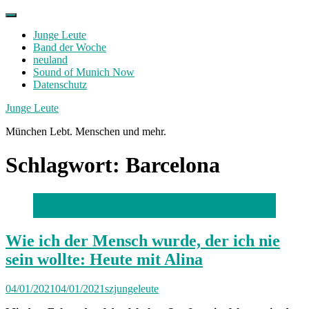
Skip
to
Junge Leute
content
Band der Woche
neuland
Sound of Munich Now
Datenschutz
Facebook
Twitter
Instagram
Junge Leute
München Lebt. Menschen und mehr.
Schlagwort:
Barcelona
Foto: privat
Wie ich der Mensch wurde, der ich nie
sein wollte: Heute mit Alina
04/01/2021
04/01/2021
szjungeleute