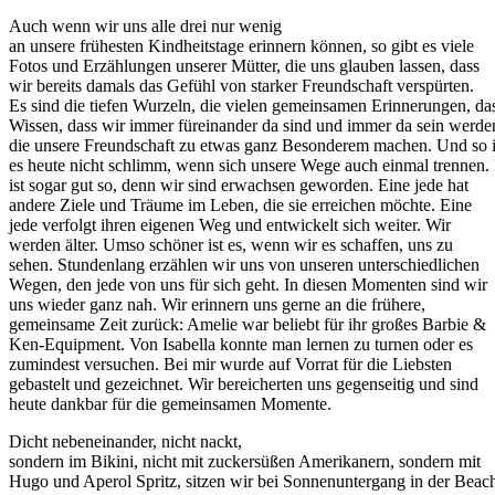
Auch wenn wir uns alle drei nur wenig
an unsere frühesten Kindheitstage erinnern können, so gibt es viele
Fotos und Erzählungen unserer Mütter, die uns glauben lassen, dass
wir bereits damals das Gefühl von starker Freundschaft verspürten.
Es sind die tiefen Wurzeln, die vielen gemeinsamen Erinnerungen, da
Wissen, dass wir immer füreinander da sind und immer da sein werde
die unsere Freundschaft zu etwas ganz Besonderem machen. Und so i
es heute nicht schlimm, wenn sich unsere Wege auch einmal trennen.
ist sogar gut so, denn wir sind erwachsen geworden. Eine jede hat
andere Ziele und Träume im Leben, die sie erreichen möchte. Eine
jede verfolgt ihren eigenen Weg und entwickelt sich weiter. Wir
werden älter. Umso schöner ist es, wenn wir es schaffen, uns zu
sehen. Stundenlang erzählen wir uns von unseren unterschiedlichen
Wegen, den jede von uns für sich geht. In diesen Momenten sind wir
uns wieder ganz nah. Wir erinnern uns gerne an die frühere,
gemeinsame Zeit zurück: Amelie war beliebt für ihr großes Barbie &
Ken-Equipment. Von Isabella konnte man lernen zu turnen oder es
zumindest versuchen. Bei mir wurde auf Vorrat für die Liebsten
gebastelt und gezeichnet. Wir bereicherten uns gegenseitig und sind
heute dankbar für die gemeinsamen Momente.
Dicht nebeneinander, nicht nackt,
sondern im Bikini, nicht mit zuckersüßen Amerikanern, sondern mit
Hugo und Aperol Spritz, sitzen wir bei Sonnenuntergang in der Beac