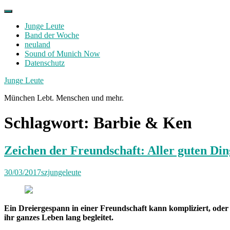
Skip
to
Junge Leute
content
Band der Woche
neuland
Sound of Munich Now
Datenschutz
Facebook
Twitter
Instagram
Junge Leute
München Lebt. Menschen und mehr.
Schlagwort:
Barbie & Ken
Zeichen der Freundschaft: Aller guten Ding
30/03/2017
szjungeleute
Ein Dreiergespann in einer Freundschaft kann kompliziert, oder 
ihr ganzes Leben lang begleitet.