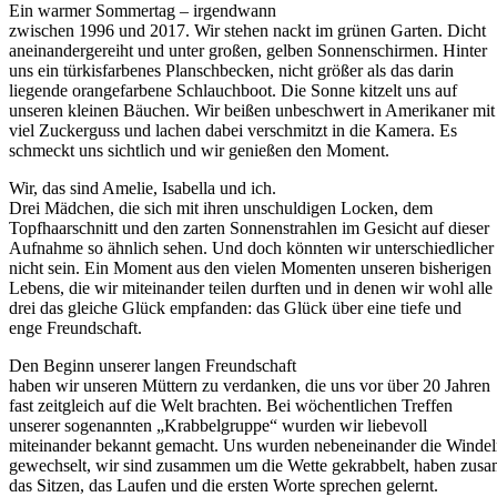
Ein warmer Sommertag – irgendwann
zwischen 1996 und 2017. Wir stehen nackt im grünen Garten. Dicht
aneinandergereiht und unter großen, gelben Sonnenschirmen. Hinter
uns ein türkisfarbenes Planschbecken, nicht größer als das darin
liegende orangefarbene Schlauchboot. Die Sonne kitzelt uns auf
unseren kleinen Bäuchen. Wir beißen unbeschwert in Amerikaner mit
viel Zuckerguss und lachen dabei verschmitzt in die Kamera. Es
schmeckt uns sichtlich und wir genießen den Moment.
Wir, das sind Amelie, Isabella und ich.
Drei Mädchen, die sich mit ihren unschuldigen Locken, dem
Topfhaarschnitt und den zarten Sonnenstrahlen im Gesicht auf dieser
Aufnahme so ähnlich sehen. Und doch könnten wir unterschiedlicher
nicht sein. Ein Moment aus den vielen Momenten unseren bisherigen
Lebens, die wir miteinander teilen durften und in denen wir wohl alle
drei das gleiche Glück empfanden: das Glück über eine tiefe und
enge Freundschaft.
Den Beginn unserer langen Freundschaft
haben wir unseren Müttern zu verdanken, die uns vor über 20 Jahren
fast zeitgleich auf die Welt brachten. Bei wöchentlichen Treffen
unserer sogenannten „Krabbelgruppe“ wurden wir liebevoll
miteinander bekannt gemacht. Uns wurden nebeneinander die Winde
gewechselt, wir sind zusammen um die Wette gekrabbelt, haben zus
das Sitzen, das Laufen und die ersten Worte sprechen gelernt.