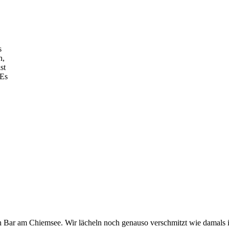
s
n,
st
 Es
h Bar am Chiemsee. Wir lächeln noch genauso verschmitzt wie damals 