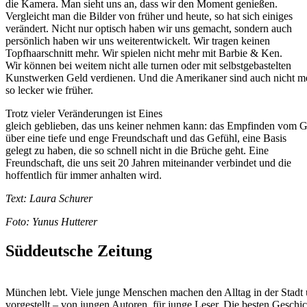
die Kamera. Man sieht uns an, dass wir den Moment genießen.
Vergleicht man die Bilder von früher und heute, so hat sich einiges
verändert. Nicht nur optisch haben wir uns gemacht, sondern auch
persönlich haben wir uns weiterentwickelt. Wir tragen keinen
Topfhaarschnitt mehr. Wir spielen nicht mehr mit Barbie & Ken.
Wir können bei weitem nicht alle turnen oder mit selbstgebastelten
Kunstwerken Geld verdienen. Und die Amerikaner sind auch nicht m
so lecker wie früher.
Trotz vieler Veränderungen ist Eines
gleich geblieben, das uns keiner nehmen kann: das Empfinden vom 
über eine tiefe und enge Freundschaft und das Gefühl, eine Basis
gelegt zu haben, die so schnell nicht in die Brüche geht. Eine
Freundschaft, die uns seit 20 Jahren miteinander verbindet und die
hoffentlich für immer anhalten wird.
Text: Laura Schurer
Foto: Yunus Hutterer
Süddeutsche Zeitung
München lebt. Viele junge Menschen machen den Alltag in der Stadt 
vorgestellt – von jungen Autoren, für junge Leser. Die besten Geschi