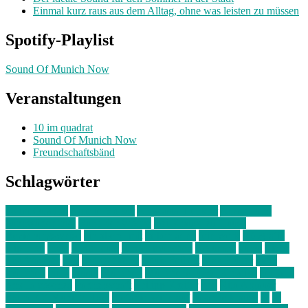
Einmal kurz raus aus dem Alltag, ohne was leisten zu müssen
Spotify-Playlist
Sound Of Munich Now
Veranstaltungen
10 im quadrat
Sound Of Munich Now
Freundschaftsbänd
Schlagwörter
10 im Quadrat
Amelie Völker
Anastasia Trenkler
Ausstellung
bahnwärter thiel
Band der Woche
Bei Krause zu Hause
Beziehungsweise
ein abend mit
farbenladen
feierwerk
fotografie
Hip-Hop
indie
junge leute
junges münchen
Kolumne
kunst
Liebe
Lisi Wasmer
lmu
lost weekend
Louis Seibert
Max Fluder
mein
münchen
milla
musik
München
Münchens junge Kreative
neuland
ornella cosenza
Partnerschaft
Philipp Kreiter
pop
Rita Argauer
Sound Of Munich Now
Stefanie Witterauf
susanne krause
sz
sz