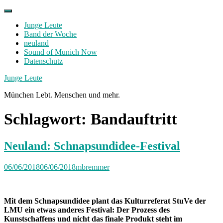
Skip
to
Junge Leute
content
Band der Woche
neuland
Sound of Munich Now
Datenschutz
Facebook
Twitter
Instagram
Junge Leute
München Lebt. Menschen und mehr.
Schlagwort:
Bandauftritt
Neuland: Schnapsundidee-Festival
06/06/2018
06/06/2018
mbremmer
Mit dem Schnapsundidee plant das Kulturreferat StuVe der
LMU ein etwas anderes Festival: Der Prozess des
Kunstschaffens und nicht das finale Produkt steht im