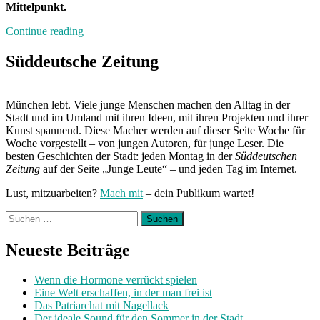
Mittelpunkt.
„Neuland:
Continue reading
Schnapsundidee-
Festival“
Süddeutsche Zeitung
München lebt. Viele junge Menschen machen den Alltag in der
Stadt und im Umland mit ihren Ideen, mit ihren Projekten und ihrer
Kunst spannend. Diese Macher werden auf dieser Seite Woche für
Woche vorgestellt – von jungen Autoren, für junge Leser. Die
besten Geschichten der Stadt: jeden Montag in der
Süddeutschen
Zeitung
auf der Seite „Junge Leute“ – und jeden Tag im Internet.
Lust, mitzuarbeiten?
Mach mit
– dein Publikum wartet!
Suchen
nach:
Neueste Beiträge
Wenn die Hormone verrückt spielen
Eine Welt erschaffen, in der man frei ist
Das Patriarchat mit Nagellack
Der ideale Sound für den Sommer in der Stadt