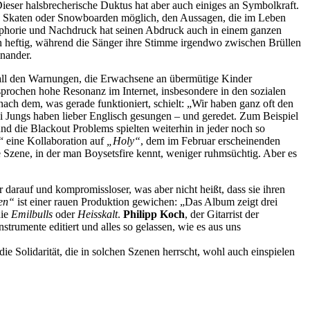
ieser halsbrecherische Duktus hat aber auch einiges an Symbolkraft.
n, Skaten oder Snowboarden möglich, den Aussagen, die im Leben
Euphorie und Nachdruck hat seinen Abdruck auch in einem ganzen
eln heftig, während die Sänger ihre Stimme irgendwo zwischen Brüllen
inander.
 all den Warnungen, die Erwachsene an übermütige Kinder
sprochen hohe Resonanz im Internet, insbesondere in den sozialen
ch dem, was gerade funktioniert, schielt: „Wir haben ganz oft den
ei Jungs haben lieber Englisch gesungen – und geredet. Zum Beispiel
nd die Blackout Problems spielten weiterhin in jeder noch so
“ eine Kollaboration auf
„Holy“
, dem im Februar erscheinenden
 Szene, in der man Boysetsfire kennt, weniger ruhmsüchtig. Aber es
darauf und kompromissloser, was aber nicht heißt, dass sie ihren
ven“
ist einer rauen Produktion gewichen: „Das Album zeigt drei
die
Emilbulls
oder
Heisskalt
.
Philipp Koch
, der Gitarrist der
umente editiert und alles so gelassen, wie es aus uns
ie Solidarität, die in solchen Szenen herrscht, wohl auch einspielen