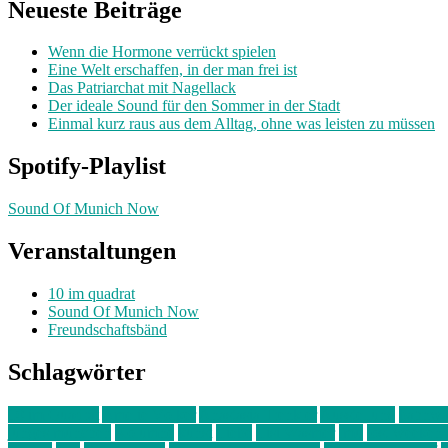
Neueste Beiträge
Wenn die Hormone verrückt spielen
Eine Welt erschaffen, in der man frei ist
Das Patriarchat mit Nagellack
Der ideale Sound für den Sommer in der Stadt
Einmal kurz raus aus dem Alltag, ohne was leisten zu müssen
Spotify-Playlist
Sound Of Munich Now
Veranstaltungen
10 im quadrat
Sound Of Munich Now
Freundschaftsbänd
Schlagwörter
10 im Quadrat
Amelie Völker
Anastasia Trenkler
Ausstellung
bahnwär
junges münchen
Kolumne
kunst
Liebe
Lisi Wasmer
lmu
lost weeken