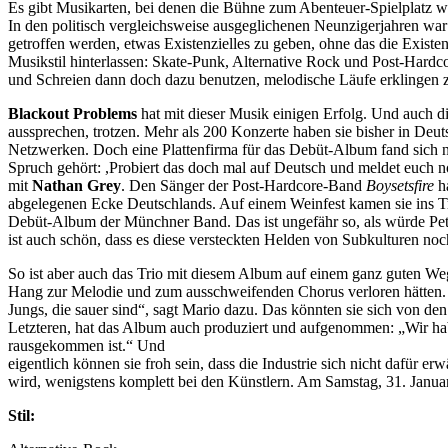
Es gibt Musikarten, bei denen die Bühne zum Abenteuer-Spielplatz wi
In den politisch vergleichsweise ausgeglichenen Neunzigerjahren w
getroffen werden, etwas Existenzielles zu geben, ohne das die Exis
Musikstil hinterlassen: Skate-Punk, Alternative Rock und Post-Hardc
und Schreien dann doch dazu benutzen, melodische Läufe erklingen zu
Blackout Problems
hat mit dieser Musik einigen Erfolg. Und auch 
aussprechen, trotzen. Mehr als 200 Konzerte haben sie bisher in Deu
Netzwerken. Doch eine Plattenfirma für das Debüt-Album fand sich ni
Spruch gehört: ,Probiert das doch mal auf Deutsch und meldet euch n
mit
Nathan Grey
. Den Sänger der Post-Hardcore-Band
Boysetsfire
ha
abgelegenen Ecke Deutschlands. Auf einem Weinfest kamen sie ins T
Debüt-Album der Münchner Band. Das ist ungefähr so, als würde Pete 
ist auch schön, dass es diese versteckten Helden von Subkulturen noch
So ist aber auch das Trio mit diesem Album auf einem ganz guten Weg
Hang zur Melodie und zum ausschweifenden Chorus verloren hätten. 
Jungs, die sauer sind“, sagt Mario dazu. Das könnten sie sich von de
Letzteren, hat das Album auch produziert und aufgenommen: „Wir hab
rausgekommen ist.“ Und
eigentlich können sie froh sein, dass die Industrie sich nicht dafür 
wird, wenigstens komplett bei den Künstlern. Am Samstag, 31. Janua
Stil: