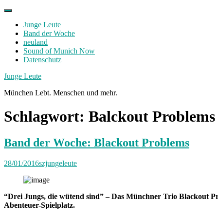
Skip
to
Junge Leute
content
Band der Woche
neuland
Sound of Munich Now
Datenschutz
Facebook
Twitter
Instagram
Junge Leute
München Lebt. Menschen und mehr.
Schlagwort:
Balckout Problems
Band der Woche: Blackout Problems
28/01/2016
szjungeleute
“Drei Jungs, die wütend sind” – Das Münchner Trio Blackout Pr
Abenteuer-Spielplatz.