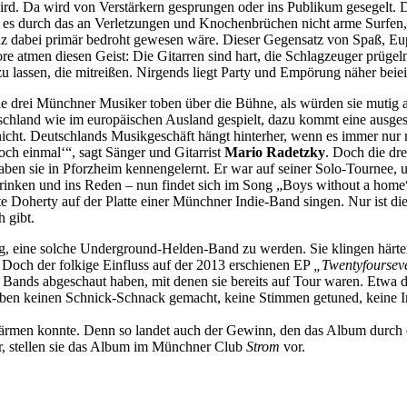
rd. Da wird von Verstärkern gesprungen oder ins Publikum gesegelt. D
ar es durch das an Verletzungen und Knochenbrüchen nicht arme Surfe
tenz dabei primär bedroht gewesen wäre. Dieser Gegensatz von Spaß, 
ore atmen diesen Geist: Die Gitarren sind hart, die Schlagzeuger prüg
 lassen, die mitreißen. Nirgends liegt Party und Empörung näher beie
die drei Münchner Musiker toben über die Bühne, als würden sie mutig
tschland wie im europäischen Ausland gespielt, dazu kommt eine ausge
cht. Deutschlands Musikgeschäft hängt hinterher, wenn es immer nur na
och einmal‘“, sagt Sänger und Gitarrist
Mario Radetzky
. Doch die dr
ben sie in Pforzheim kennengelernt. Er war auf seiner Solo-Tournee, u
rinken und ins Reden – nun findet sich im Song „Boys without a home
Doherty auf der Platte einer Münchner Indie-Band singen. Nur ist die
 gibt.
, eine solche Underground-Helden-Band zu werden. Sie klingen härter 
Doch der folkige Einfluss auf der 2013 erschienen EP
„Twentyfourse
n Bands abgeschaut haben, mit denen sie bereits auf Tour waren. Etwa 
en keinen Schnick-Schnack gemacht, keine Stimmen getuned, keine Instr
erwärmen konnte. Denn so landet auch der Gewinn, den das Album durch d
r, stellen sie das Album im Münchner Club
Strom
vor.