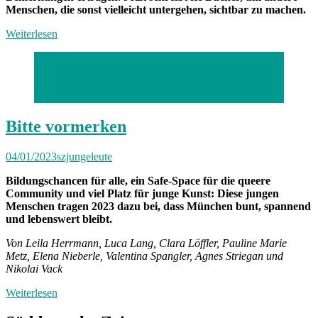
Menschen, die sonst vielleicht untergehen, sichtbar zu machen.
Weiterlesen
Oliver Distl möchte mehr Menschen zum Poledance
bringen und nebenbei Vorurteile abbauen. (Foto:
Andreas Liedl/Moving Art Images)
Bitte vormerken
04/01/2023
szjungeleute
Bildungschancen für alle, ein Safe-Space für die queere
Community und viel Platz für junge Kunst: Diese jungen
Menschen tragen 2023 dazu bei, dass München bunt, spannend
und lebenswert bleibt.
Von Leila Herrmann, Luca Lang, Clara Löffler, Pauline Marie
Metz, Elena Nieberle, Valentina Spangler, Agnes Striegan und
Nikolai Vack
Weiterlesen