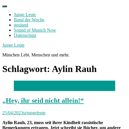
Skip
to
Junge Leute
content
Band der Woche
neuland
Sound of Munich Now
Datenschutz
Facebook
Twitter
Instagram
Junge Leute
München Lebt. Menschen und mehr.
Schlagwort:
Aylin Rauh
Foto: privat
„Hey, ihr seid nicht allein!“
25/04/2023
szjungeleute
Aylin Rauh, 23, muss seit ihrer Kindheit rassistische
Bemerkungen ertragen. Jetzt schreibt sie Bücher, um andere