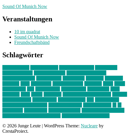
Sound Of Munich Now
Veranstaltungen
10 im quadrat
Sound Of Munich Now
Freundschaftsbänd
Schlagwörter
10 im Quadrat
Amelie Völker
Anastasia Trenkler
Ausstellung
bahnwärter thiel
Band der Woche
Bei Krause zu Hause
Beziehungsweise
ein abend mit
farbenladen
feierwerk
fotografie
Hip-Hop
indie
junge leute
junges münchen
Kolumne
kunst
Liebe
Lisi Wasmer
lmu
lost weekend
Louis Seibert
Max Fluder
mein
münchen
milla
musik
München
Münchens junge Kreative
neuland
ornella cosenza
Partnerschaft
Philipp Kreiter
pop
Rita Argauer
Sound Of Munich Now
Stefanie Witterauf
susanne krause
sz
sz
junge leute
szjungeleute
theresa parstorfer
Von Freitag bis Freitag
von freitag bis freitag münchen
Zeichen der Freundschaft
© 2026 Junge Leute
|
WordPress Theme:
Nucleare
by
CrestaProject.