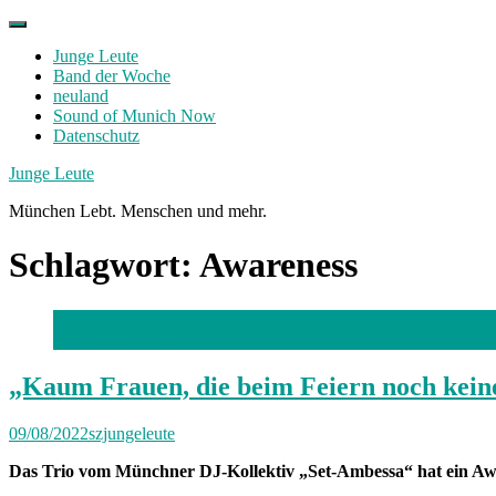
Skip
to
Junge Leute
content
Band der Woche
neuland
Sound of Munich Now
Datenschutz
Facebook
Twitter
Instagram
Junge Leute
München Lebt. Menschen und mehr.
Schlagwort:
Awareness
Foto: Robert Haas
„Kaum Frauen, die beim Feiern noch kein
09/08/2022
szjungeleute
Das Trio vom Münchner DJ-Kollektiv „Set-Ambessa“ hat ein Awar