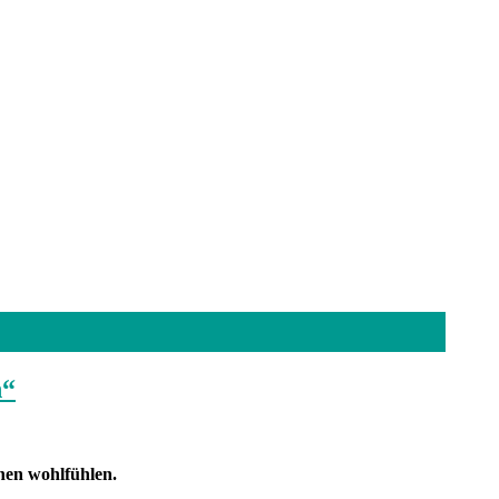
n“
hen wohlfühlen.