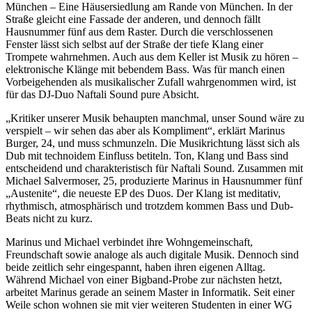
München – Eine Häusersiedlung am Rande von München. In der
Straße gleicht eine Fassade der anderen, und dennoch fällt
Hausnummer fünf aus dem Raster. Durch die verschlossenen
Fenster lässt sich selbst auf der Straße der tiefe Klang einer
Trompete wahrnehmen. Auch aus dem Keller ist Musik zu hören –
elektronische Klänge mit bebendem Bass. Was für manch einen
Vorbeigehenden als musikalischer Zufall wahrgenommen wird, ist
für das DJ-Duo Naftali Sound pure Absicht.
„Kritiker unserer Musik behaupten manchmal, unser Sound wäre zu
verspielt – wir sehen das aber als Kompliment“, erklärt Marinus
Burger, 24, und muss schmunzeln. Die Musikrichtung lässt sich als
Dub mit technoidem Einfluss betiteln. Ton, Klang und Bass sind
entscheidend und charakteristisch für Naftali Sound. Zusammen mit
Michael Salvermoser, 25, produzierte Marinus in Hausnummer fünf
„Austenite“, die neueste EP des Duos. Der Klang ist meditativ,
rhythmisch, atmosphärisch und trotzdem kommen Bass und Dub-
Beats nicht zu kurz.
Marinus und Michael verbindet ihre Wohngemeinschaft,
Freundschaft sowie analoge als auch digitale Musik. Dennoch sind
beide zeitlich sehr eingespannt, haben ihren eigenen Alltag.
Während Michael von einer Bigband-Probe zur nächsten hetzt,
arbeitet Marinus gerade an seinem Master in Informatik. Seit einer
Weile schon wohnen sie mit vier weiteren Studenten in einer WG