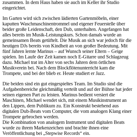
zusammen. In dem Haus haben sie auch im Keller ihr Studio
eingerichtet.
Im Garten wird sich zwischen lädierten Gartenmöbeln, einer
kaputten Waschmaschinentrommel und eigener Feuerstelle über
beider große Leidenschaft, den Dub, unterhalten. Angefangen hat
alles bereits im Musik-Leistungskurs. Schon damals wurde an
gemeinsamen Beats getüftelt. Die Musik an sich war jedoch für die
heutigen DJs bereits von Kindheit an von großer Bedeutung. Mit
fünf Jahren lernte Marinus – auf Wunsch seiner Eltern – Geige
spielen. Im Laufe der Zeit kamen noch E-Gitarre und Schlagzeug
dazu. Michael trat im Alter von sechs Jahren dem örtlichen
Musikverein bei. Nach dem Blockflötenunterricht kam die
Trompete, und bei der blieb er. Heute studiert er Jazz.
Die beiden sind ein gut eingespieltes Team. Im Studio sind die
Aufgabenbereiche gleichmäßig verteilt und auf der Bühne hat jeder
seinen eigenen Part zu leisten. Marinus bedient versiert die
Maschinen, Michael wendet sich, mit einem Musikinstrument an
den Lippen, dem Publikum zu. Ein Konstrukt bestehend aus
digitalen Dub-Beats vom Computer, die vom analogen Klang einer
Trompete gebrochen werden.
Die Kombination von analogem Instrument und digitalen Beats
wurde zu ihrem Markenzeichen und brachte ihnen eine
Veröffentlichung bei „Stepwise Records“ ein.