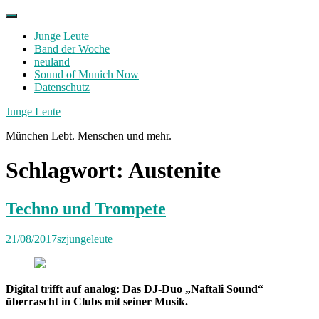
Skip
to
Junge Leute
content
Band der Woche
neuland
Sound of Munich Now
Datenschutz
Facebook
Twitter
Instagram
Junge Leute
München Lebt. Menschen und mehr.
Schlagwort:
Austenite
Techno und Trompete
21/08/2017
szjungeleute
Digital trifft auf analog: Das DJ-Duo „Naftali Sound“
überrascht in Clubs mit seiner Musik.