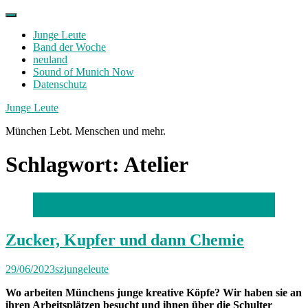
Skip
to
Junge Leute
content
Band der Woche
neuland
Sound of Munich Now
Datenschutz
Facebook
Twitter
Instagram
Junge Leute
München Lebt. Menschen und mehr.
Schlagwort:
Atelier
Foto: Stephan Rumpf
Zucker, Kupfer und dann Chemie
29/06/2023
szjungeleute
Wo arbeiten Münchens junge kreative Köpfe? Wir haben sie an
ihren Arbeitsplätzen besucht und ihnen über die Schulter