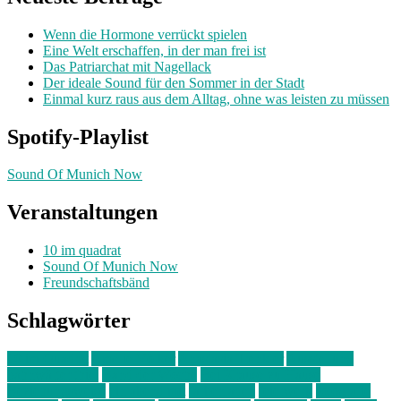
Wenn die Hormone verrückt spielen
Eine Welt erschaffen, in der man frei ist
Das Patriarchat mit Nagellack
Der ideale Sound für den Sommer in der Stadt
Einmal kurz raus aus dem Alltag, ohne was leisten zu müssen
Spotify-Playlist
Sound Of Munich Now
Veranstaltungen
10 im quadrat
Sound Of Munich Now
Freundschaftsbänd
Schlagwörter
10 im Quadrat
Amelie Völker
Anastasia Trenkler
Ausstellung
bahnwärter thiel
Band der Woche
Bei Krause zu Hause
Beziehungsweise
ein abend mit
farbenladen
feierwerk
fotografie