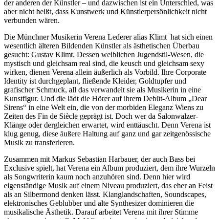
der anderen der Künstler – und dazwischen ist ein Unterschied, was
aber nicht heißt, dass Kunstwerk und Künstlerpersönlichkeit nicht
verbunden wären.
Die Münchner Musikerin Verena Lederer alias Klimt hat sich einen
wesentlich älteren Bildenden Künstler als ästhetischen Überbau
gesucht: Gustav Klimt. Dessen weiblichen Jugendstil-Wesen, die
mystisch und gleichsam real sind, die keusch und gleichsam sexy
wirken, dienen Verena allein äußerlich als Vorbild. Ihre Corporate
Identity ist durchgeplant, fließende Kleider, Goldtupfer und
grafischer Schmuck, all das verwandelt sie als Musikerin in eine
Kunstfigur. Und die lädt die Hörer auf ihrem Debüt-Album „Dear
Sirens“ in eine Welt ein, die von der morbiden Eleganz Wiens zu
Zeiten des Fin de Siècle geprägt ist. Doch wer da Salonwalzer-
Klänge oder dergleichen erwartet, wird enttäuscht. Denn Verena ist
klug genug, diese äußere Haltung auf ganz und gar zeitgenössische
Musik zu transferieren.
Zusammen mit Markus Sebastian Harbauer, der auch Bass bei
Exclusive spielt, hat Verena ein Album produziert, dem ihre Wurzeln
als Songwriterin kaum noch anzuhören sind. Denn hier wird
eigenständige Musik auf einem Niveau produziert, das eher an Feist
als an Silbermond denken lässt. Klanglandschaften, Soundscapes,
elektronisches Geblubber und alte Synthesizer dominieren die
musikalische Ästhetik. Darauf arbeitet Verena mit ihrer Stimme