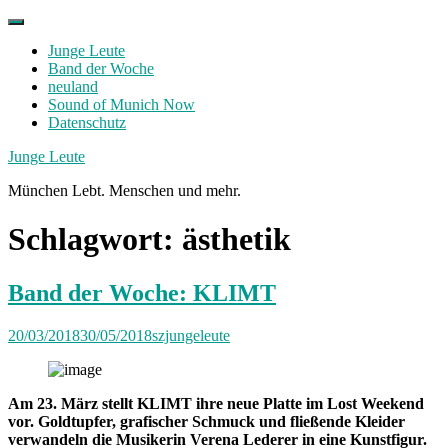
Skip
to
Junge Leute
content
Band der Woche
neuland
Sound of Munich Now
Datenschutz
Facebook
Twitter
Instagram
Junge Leute
München Lebt. Menschen und mehr.
Schlagwort:
ästhetik
Band der Woche: KLIMT
20/03/2018
30/05/2018
szjungeleute
Am 23. März stellt KLIMT ihre neue Platte im Lost Weekend
vor. Goldtupfer, grafischer Schmuck und fließende Kleider
verwandeln die Musikerin Verena Lederer in eine Kunstfigur.