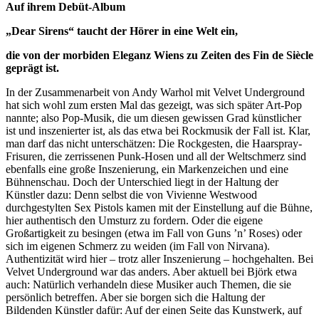
Auf ihrem Debüt-Album
„Dear Sirens“ taucht der Hörer in eine Welt ein,
die von der morbiden Eleganz Wiens zu Zeiten des Fin de Siècle
geprägt ist.
In der Zusammenarbeit von Andy Warhol mit Velvet Underground
hat sich wohl zum ersten Mal das gezeigt, was sich später Art-Pop
nannte; also Pop-Musik, die um diesen gewissen Grad künstlicher
ist und inszenierter ist, als das etwa bei Rockmusik der Fall ist. Klar,
man darf das nicht unterschätzen: Die Rockgesten, die Haarspray-
Frisuren, die zerrissenen Punk-Hosen und all der Weltschmerz sind
ebenfalls eine große Inszenierung, ein Markenzeichen und eine
Bühnenschau. Doch der Unterschied liegt in der Haltung der
Künstler dazu: Denn selbst die von Vivienne Westwood
durchgestylten Sex Pistols kamen mit der Einstellung auf die Bühne,
hier authentisch den Umsturz zu fordern. Oder die eigene
Großartigkeit zu besingen (etwa im Fall von Guns ’n’ Roses) oder
sich im eigenen Schmerz zu weiden (im Fall von Nirvana).
Authentizität wird hier – trotz aller Inszenierung – hochgehalten. Bei
Velvet Underground war das anders. Aber aktuell bei Björk etwa
auch: Natürlich verhandeln diese Musiker auch Themen, die sie
persönlich betreffen. Aber sie borgen sich die Haltung der
Bildenden Künstler dafür: Auf der einen Seite das Kunstwerk, auf