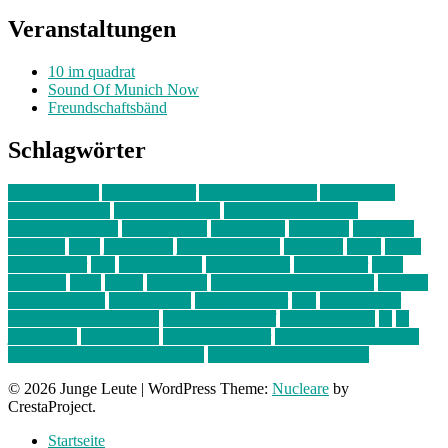
Veranstaltungen
10 im quadrat
Sound Of Munich Now
Freundschaftsbänd
Schlagwörter
10 im Quadrat
Amelie Völker
Anastasia Trenkler
Ausstellung
bahnwärter thiel
Band der Woche
Bei Krause zu Hause
Beziehungsweise
ein abend mit
farbenladen
feierwerk
fotografie
Hip-Hop
indie
junge leute
junges münchen
Kolumne
kunst
Liebe
Lisi Wasmer
lmu
lost weekend
Louis Seibert
Max Fluder
mein
münchen
milla
musik
München
Münchens junge Kreative
neuland
ornella cosenza
Partnerschaft
Philipp Kreiter
pop
Rita Argauer
Sound Of Munich Now
Stefanie Witterauf
susanne krause
sz
sz
junge leute
szjungeleute
theresa parstorfer
Von Freitag bis Freitag
von freitag bis freitag münchen
Zeichen der Freundschaft
© 2026 Junge Leute
|
WordPress Theme:
Nucleare
by
CrestaProject.
Startseite