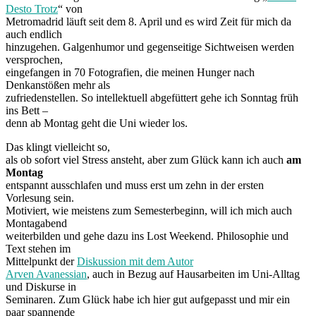
Desto Trotz
“ von
Metromadrid läuft seit dem 8. April und es wird Zeit für mich da
auch endlich
hinzugehen. Galgenhumor und gegenseitige Sichtweisen werden
versprochen,
eingefangen in 70 Fotografien, die meinen Hunger nach
Denkanstößen mehr als
zufriedenstellen. So intellektuell abgefüttert gehe ich Sonntag früh
ins Bett –
denn ab Montag geht die Uni wieder los.
Das klingt vielleicht so,
als ob sofort viel Stress ansteht, aber zum Glück kann ich auch
am
Montag
entspannt ausschlafen und muss erst um zehn in der ersten
Vorlesung sein.
Motiviert, wie meistens zum Semesterbeginn, will ich mich auch
Montagabend
weiterbilden und gehe dazu ins Lost Weekend. Philosophie und
Text stehen im
Mittelpunkt der
Diskussion mit dem Autor
Arven Avanessian
, auch in Bezug auf Hausarbeiten im Uni-Alltag
und Diskurse in
Seminaren. Zum Glück habe ich hier gut aufgepasst und mir ein
paar spannende