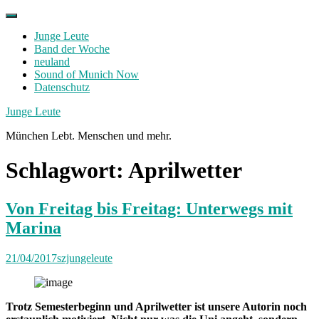
Skip
to
Junge Leute
content
Band der Woche
neuland
Sound of Munich Now
Datenschutz
Facebook
Twitter
Instagram
Junge Leute
München Lebt. Menschen und mehr.
Schlagwort:
Aprilwetter
Von Freitag bis Freitag: Unterwegs mit
Marina
21/04/2017
szjungeleute
Trotz Semesterbeginn und Aprilwetter ist unsere Autorin noch