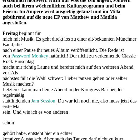
erstaunlich motiviert. Nicht nur was die Uni angeht, sondern
auch bei ihrem wöchentlichen Kulturprogramm und beim
Feiern: I
m Ampere wird a
usgiebig getanzt und im Milla
gebührend auf die neue EP von Matthew und Matilda
angestoßen.
Freitag
beginnt für
mich mit Musik. Es geht direkt los zu einer alt-bekannten Münchner
Band, die
nach einer Pause ihr neues Album veröffentlicht. Die Rede ist
von
Password Monkey
natürlich! Der nicht zu verkennende Classic
Rock Einschlag
macht mir richtig Laune und bereitet mich auf den weiteren Abend
vor. Als
nächstes fällt die Wahl schwer: Lieber tanzen gehen oder selber
Musik machen?
Letzteres kann man heute Abend in der Kongress Bar bei der
regelmäßig
stattfindenden
Jam Session
. Da war ich noch nie, also muss jetzt das
erste Mal
sein. Und wie ich es von anderen
schon
gehört habe, entsteht hier ein echter
kreativer Austausch. Aber auch das Tanzen darf nicht zu kurz