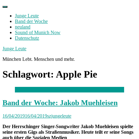
Skip
to
Junge Leute
content
Band der Woche
neuland
Sound of Munich Now
Datenschutz
Facebook
Twitter
Instagram
Junge Leute
München Lebt. Menschen und mehr.
Schlagwort:
Apple Pie
Band der Woche: Jakob Muehleisen
16/04/2019
16/04/2019
szjungeleute
Der Herrschinger Singer-Songwriter Jakob Muehleisen spielte
seine ersten Gigs als Straßenmusiker. Heute teilt er seine Songs
auch über die Sozialen Medien