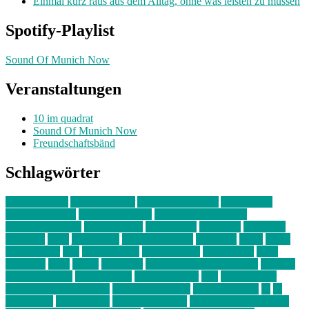
Einmal kurz raus aus dem Alltag, ohne was leisten zu müssen
Spotify-Playlist
Sound Of Munich Now
Veranstaltungen
10 im quadrat
Sound Of Munich Now
Freundschaftsbänd
Schlagwörter
10 im Quadrat
Amelie Völker
Anastasia Trenkler
Ausstellung
bahnwärter thiel
Band der Woche
Bei Krause zu Hause
Beziehungsweise
ein abend mit
farbenladen
feierwerk
fotografie
Hip-Hop
indie
junge leute
junges münchen
Kolumne
kunst
Liebe
Lisi Wasmer
lmu
lost weekend
Louis Seibert
Max Fluder
mein
münchen
milla
musik
München
Münchens junge Kreative
neuland
ornella cosenza
Partnerschaft
Philipp Kreiter
pop
Rita Argauer
Sound Of Munich Now
Stefanie Witterauf
susanne krause
sz
sz
junge leute
szjungeleute
theresa parstorfer
Von Freitag bis Freitag