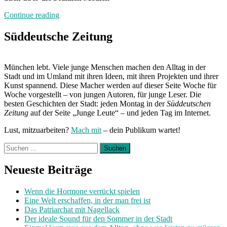
„Band
Continue reading
der
Woche:
Süddeutsche Zeitung
Jakob
Muehleisen“
München lebt. Viele junge Menschen machen den Alltag in der
Stadt und im Umland mit ihren Ideen, mit ihren Projekten und ihrer
Kunst spannend. Diese Macher werden auf dieser Seite Woche für
Woche vorgestellt – von jungen Autoren, für junge Leser. Die
besten Geschichten der Stadt: jeden Montag in der
Süddeutschen
Zeitung
auf der Seite „Junge Leute“ – und jeden Tag im Internet.
Lust, mitzuarbeiten?
Mach mit
– dein Publikum wartet!
Suchen
nach:
Neueste Beiträge
Wenn die Hormone verrückt spielen
Eine Welt erschaffen, in der man frei ist
Das Patriarchat mit Nagellack
Der ideale Sound für den Sommer in der Stadt