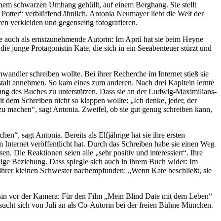
einem schwarzen Umhang gehüllt, auf einem Berghang. Sie stellt
Potter“ verblüffend ähnlich. Antonia Neumayer liebt die Welt der
ren verkleiden und gegenseitig fotografieren.
e auch als ernstzunehmende Autorin: Im April hat sie beim Heyne
die junge Protagonistin Kate, die sich in ein Seeabenteuer stürzt und
wandler schreiben wollte. Bei ihrer Recherche im Internet stieß sie
stalt annehmen. So kam eines zum anderen. Nach drei Kapiteln lernte
lung des Buches zu unterstützen. Dass sie an der Ludwig-Maximilians-
it dem Schreiben nicht so klappen wollte: „Ich denke, jeder, der
 zu machen“, sagt Antonia. Zweifel, ob sie gut genug schreiben kann,
n“, sagt Antonia. Bereits als Elfjährige hat sie ihre ersten
 im Internet veröffentlicht hat. Durch das Schreiben habe sie einen Weg
 Die Reaktionen seien alle „sehr positiv und interessiert“. Ihre
nnige Beziehung. Dass spiegle sich auch in ihrem Buch wider: Im
 ihrer kleinen Schwester nachempfunden: „Wenn Kate beschließt, sie
arsin vor der Kamera: Für den Film „Mein Blind Date mit dem Leben“
rsucht sich von Juli an als Co-Autorin bei der freien Bühne München.