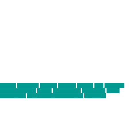
abend mit
farbenladen
feierwerk
fotografie
Hip-Hop
indie
junge leute
ens junge Kreative
neuland
ornella cosenza
Partnerschaft
Philipp
tag bis Freitag
von freitag bis freitag münchen
Zeichen der