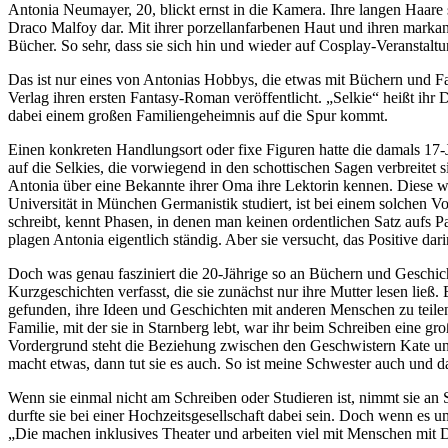
Antonia Neumayer, 20, blickt ernst in die Kamera. Ihre langen Haare 
Draco Malfoy dar. Mit ihrer porzellanfarbenen Haut und ihren markan
Bücher. So sehr, dass sie sich hin und wieder auf Cosplay-Veranstaltun
Das ist nur eines von Antonias Hobbys, die etwas mit Büchern und Fa
Verlag ihren ersten Fantasy-Roman veröffentlicht. „Selkie“ heißt ihr D
dabei einem großen Familiengeheimnis auf die Spur kommt.
Einen konkreten Handlungsort oder fixe Figuren hatte die damals 17-Jä
auf die Selkies, die vorwiegend in den schottischen Sagen verbreite
Antonia über eine Bekannte ihrer Oma ihre Lektorin kennen. Diese wa
Universität in München Germanistik studiert, ist bei einem solchen Vo
schreibt, kennt Phasen, in denen man keinen ordentlichen Satz aufs P
plagen Antonia eigentlich ständig. Aber sie versucht, das Positive dar
Doch was genau fasziniert die 20-Jährige so an Büchern und Geschichte
Kurzgeschichten verfasst, die sie zunächst nur ihre Mutter lesen ließ. 
gefunden, ihre Ideen und Geschichten mit anderen Menschen zu teilen.
Familie, mit der sie in Starnberg lebt, war ihr beim Schreiben eine 
Vordergrund steht die Beziehung zwischen den Geschwistern Kate und 
macht etwas, dann tut sie es auch. So ist meine Schwester auch und da
Wenn sie einmal nicht am Schreiben oder Studieren ist, nimmt sie an
durfte sie bei einer Hochzeitsgesellschaft dabei sein. Doch wenn es u
„Die machen inklusives Theater und arbeiten viel mit Menschen mit