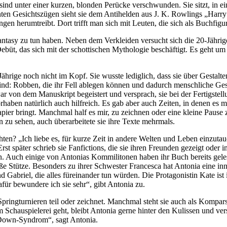
sind unter einer kurzen, blonden Perücke verschwunden. Sie sitzt, in 
ten Gesichtszügen sieht sie dem Antihelden aus J. K. Rowlings „Harry 
gen herumtreibt. Dort trifft man sich mit Leuten, die sich als Buchfigu
ntasy zu tun haben. Neben dem Verkleiden versucht sich die 20-Jährig
ebüt, das sich mit der schottischen Mythologie beschäftigt. Es geht um 
hrige noch nicht im Kopf. Sie wusste lediglich, dass sie über Gestalten
t sind: Robben, die ihr Fell ablegen können und dadurch menschliche Ge
r von dem Manuskript begeistert und versprach, sie bei der Fertigstel
rhaben natürlich auch hilfreich. Es gab aber auch Zeiten, in denen es m
apier bringt. Manchmal half es mir, zu zeichnen oder eine kleine Pause
in zu sehen, auch überarbeitete sie ihre Texte mehrmals.
n? „Ich liebe es, für kurze Zeit in andere Welten und Leben einzutauche
Erst später schrieb sie Fanfictions, die sie ihren Freunden gezeigt oder
 Auch einige von Antonias Kommilitonen haben ihr Buch bereits gelesen.
große Stütze. Besonders zu ihrer Schwester Francesca hat Antonia eine i
Gabriel, die alles füreinander tun würden. Die Protagonistin Kate ist
für bewundere ich sie sehr“, gibt Antonia zu.
 Springturnieren teil oder zeichnet. Manchmal steht sie auch als Komp
m Schauspielerei geht, bleibt Antonia gerne hinter den Kulissen und ve
 Down-Syndrom“, sagt Antonia.