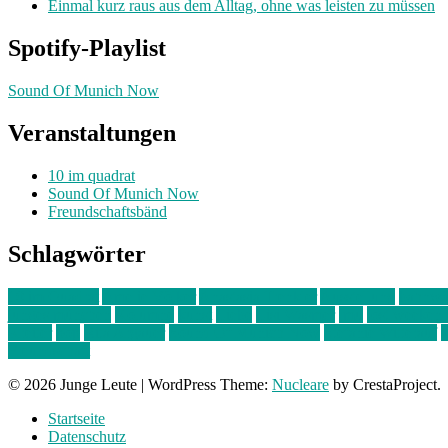
Einmal kurz raus aus dem Alltag, ohne was leisten zu müssen
Spotify-Playlist
Sound Of Munich Now
Veranstaltungen
10 im quadrat
Sound Of Munich Now
Freundschaftsbänd
Schlagwörter
10 im Quadrat
Amelie Völker
Anastasia Trenkler
Ausstellung
bahnwär
junges münchen
Kolumne
kunst
Liebe
Lisi Wasmer
lmu
lost weeken
Kreiter
pop
Rita Argauer
Sound Of Munich Now
Stefanie Witterauf
s
Freundschaft
© 2026 Junge Leute
|
WordPress Theme:
Nucleare
by CrestaProject.
Startseite
Datenschutz