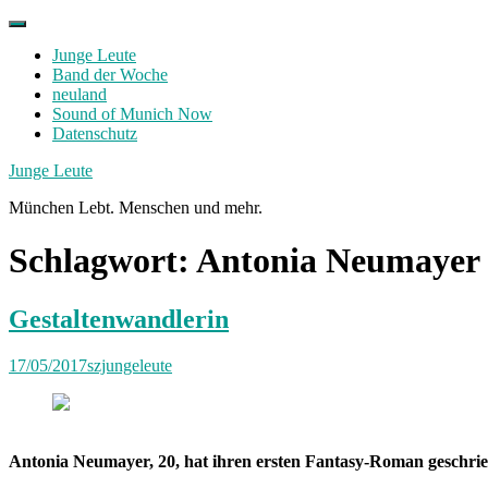
Skip
to
Junge Leute
content
Band der Woche
neuland
Sound of Munich Now
Datenschutz
Facebook
Twitter
Instagram
Junge Leute
München Lebt. Menschen und mehr.
Schlagwort:
Antonia Neumayer
Gestaltenwandlerin
17/05/2017
szjungeleute
Antonia Neumayer, 20, hat ihren ersten Fantasy-Roman geschrieb