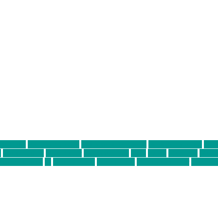
ter thiel
Band der Woche
Bei Krause zu Hause
Beziehungsweise
ein 
d
Louis Seibert
Max Fluder
mein münchen
milla
musik
München
Münch
usanne krause
sz
sz junge leute
szjungeleute
theresa parstorfer
Von Frei