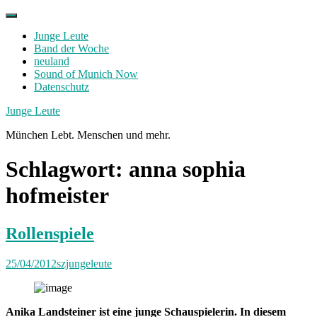
Skip
to
Junge Leute
content
Band der Woche
neuland
Sound of Munich Now
Datenschutz
Facebook
Twitter
Instagram
Junge Leute
München Lebt. Menschen und mehr.
Schlagwort:
anna sophia
hofmeister
Rollenspiele
25/04/2012
szjungeleute
Anika Landsteiner ist eine junge Schauspielerin. In diesem