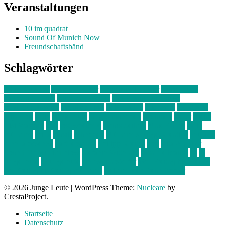
Veranstaltungen
10 im quadrat
Sound Of Munich Now
Freundschaftsbänd
Schlagwörter
10 im Quadrat
Amelie Völker
Anastasia Trenkler
Ausstellung
bahnwärter thiel
Band der Woche
Bei Krause zu Hause
Beziehungsweise
ein abend mit
farbenladen
feierwerk
fotografie
Hip-Hop
indie
junge leute
junges münchen
Kolumne
kunst
Liebe
Lisi Wasmer
lmu
lost weekend
Louis Seibert
Max Fluder
mein
münchen
milla
musik
München
Münchens junge Kreative
neuland
ornella cosenza
Partnerschaft
Philipp Kreiter
pop
Rita Argauer
Sound Of Munich Now
Stefanie Witterauf
susanne krause
sz
sz
junge leute
szjungeleute
theresa parstorfer
Von Freitag bis Freitag
von freitag bis freitag münchen
Zeichen der Freundschaft
© 2026 Junge Leute
|
WordPress Theme:
Nucleare
by
CrestaProject.
Startseite
Datenschutz