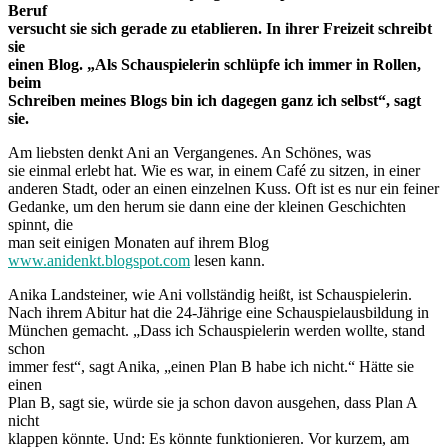
Beruf
versucht sie sich gerade zu etablieren. In ihrer Freizeit schreibt
sie
einen Blog. „Als Schauspielerin schlüpfe ich immer in Rollen,
beim
Schreiben meines Blogs bin ich dagegen ganz ich selbst“, sagt
sie.
Am liebsten denkt Ani an Vergangenes. An Schönes, was
sie einmal erlebt hat. Wie es war, in einem Café zu sitzen, in einer
anderen Stadt, oder an einen einzelnen Kuss. Oft ist es nur ein feiner
Gedanke, um den herum sie dann eine der kleinen Geschichten
spinnt, die
man seit einigen Monaten auf ihrem Blog
www.anidenkt.blogspot.com
lesen kann.
Anika Landsteiner, wie Ani vollständig heißt, ist Schauspielerin.
Nach ihrem Abitur hat die 24-Jährige eine Schauspielausbildung in
München gemacht. „Dass ich Schauspielerin werden wollte, stand
schon
immer fest“, sagt Anika, „einen Plan B habe ich nicht.“ Hätte sie
einen
Plan B, sagt sie, würde sie ja schon davon ausgehen, dass Plan A
nicht
klappen könnte. Und: Es könnte funktionieren. Vor kurzem, am