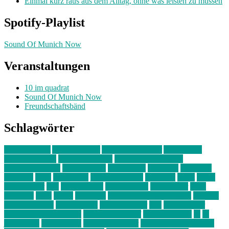
Einmal kurz raus aus dem Alltag, ohne was leisten zu müssen
Spotify-Playlist
Sound Of Munich Now
Veranstaltungen
10 im quadrat
Sound Of Munich Now
Freundschaftsbänd
Schlagwörter
10 im Quadrat
Amelie Völker
Anastasia Trenkler
Ausstellung
bahnwärter thiel
Band der Woche
Bei Krause zu Hause
Beziehungsweise
ein abend mit
farbenladen
feierwerk
fotografie
Hip-Hop
indie
junge leute
junges münchen
Kolumne
kunst
Liebe
Lisi Wasmer
lmu
lost weekend
Louis Seibert
Max Fluder
mein
münchen
milla
musik
München
Münchens junge Kreative
neuland
ornella cosenza
Partnerschaft
Philipp Kreiter
pop
Rita Argauer
Sound Of Munich Now
Stefanie Witterauf
susanne krause
sz
sz
junge leute
szjungeleute
theresa parstorfer
Von Freitag bis Freitag