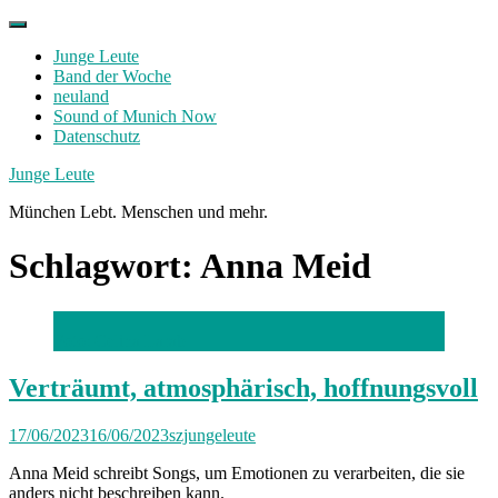
Skip
to
Junge Leute
content
Band der Woche
neuland
Sound of Munich Now
Datenschutz
Facebook
Twitter
Instagram
Junge Leute
München Lebt. Menschen und mehr.
Schlagwort:
Anna Meid
Foto: Celina Larab
Verträumt, atmosphärisch, hoffnungsvoll
17/06/2023
16/06/2023
szjungeleute
Anna Meid schreibt Songs, um Emotionen zu verarbeiten, die sie
anders nicht beschreiben kann.