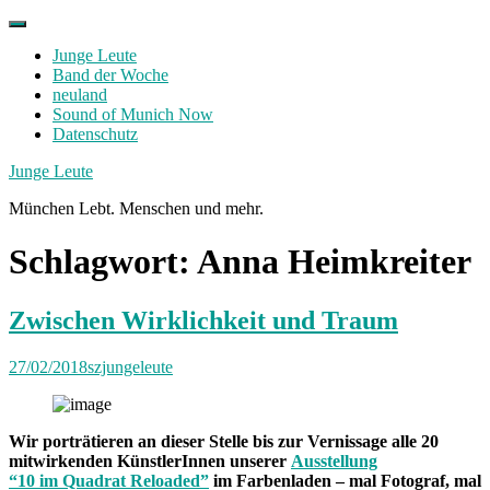
Skip
to
Junge Leute
content
Band der Woche
neuland
Sound of Munich Now
Datenschutz
Facebook
Twitter
Instagram
Junge Leute
München Lebt. Menschen und mehr.
Schlagwort:
Anna Heimkreiter
Zwischen Wirklichkeit und Traum
27/02/2018
szjungeleute
Wir porträtieren an dieser Stelle bis zur Vernissage alle 20
mitwirkenden KünstlerInnen unserer
Ausstellung
“10 im Quadrat Reloaded”
im Farbenladen – mal Fotograf, mal