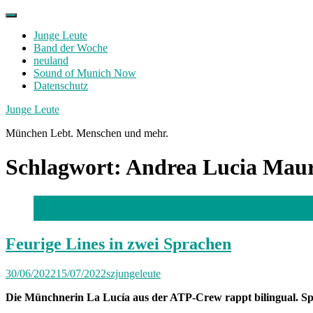
Skip
to
Junge Leute
content
Band der Woche
neuland
Sound of Munich Now
Datenschutz
Facebook
Twitter
Instagram
Junge Leute
München Lebt. Menschen und mehr.
Schlagwort:
Andrea Lucia Mau
Foto: Robert Haas
Feurige Lines in zwei Sprachen
30/06/2022
15/07/2022
szjungeleute
Die Münchnerin La Lucía aus der ATP-Crew rappt bilingual. Spa