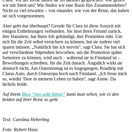
wir mit Streit um? Wie finden wir eine Basis fürs Zusammenleben?
Nicht zu viel erwarten – von einander, wie von der Reise, das haben
sie sich vorgenommen.
Aber geht das überhaupt? Gerade für Clara ist diese Auszeit mit
einigen Entbehrungen verbunden. Sie lässt ihren Freund zurück,
ihre Haustiere, hat ihren Job gekündigt, ihre Promotion ruht. Um
sich für die Zeit selbst versichern zu können, hat sie zudem viel
sparen müssen. „Natürlich bin ich nervös“, sagt Clara. Sie hat sich
auf verschiedene Stipendien beworben, um die Promotion später
fortsetzen zu können, wird auch – während sie in Finnland ist –
Bewerbungen schreiben, für die Zeit danach. Ängstlich wirkt sie
dennoch nicht. Am Ostermontag ist es losgegangen, Roadtrip mit
Claras Auto, durch Osteuropa hoch nach Finnland. „Ich freue mich
so, wieder Tiere in meinem Leben zu haben“, sagt Annie. Da
lächeln beide.
Auf ihrem
Blog “two wild things”
kann man sehen, wie es den
beiden auf ihrer Reise so geht.
Text: C
arolina Heberling
Foto: Robert Haas