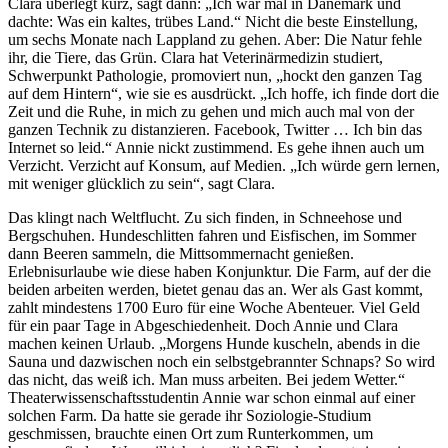
Clara überlegt kurz, sagt dann: „Ich war mal in Dänemark und
dachte: Was ein kaltes, trübes Land.“ Nicht die beste Einstellung,
um sechs Monate nach Lappland zu gehen. Aber: Die Natur fehle
ihr, die Tiere, das Grün. Clara hat Veterinärmedizin studiert,
Schwerpunkt Pathologie, promoviert nun, „hockt den ganzen Tag
auf dem Hintern“, wie sie es ausdrückt. „Ich hoffe, ich finde dort die
Zeit und die Ruhe, in mich zu gehen und mich auch mal von der
ganzen Technik zu distanzieren. Facebook, Twitter … Ich bin das
Internet so leid.“ Annie nickt zustimmend. Es gehe ihnen auch um
Verzicht. Verzicht auf Konsum, auf Medien. „Ich würde gern lernen,
mit weniger glücklich zu sein“, sagt Clara.
Das klingt nach Weltflucht. Zu sich finden, in Schneehose und
Bergschuhen. Hundeschlitten fahren und Eisfischen, im Sommer
dann Beeren sammeln, die Mittsommernacht genießen.
Erlebnisurlaube wie diese haben Konjunktur. Die Farm, auf der die
beiden arbeiten werden, bietet genau das an. Wer als Gast kommt,
zahlt mindestens 1700 Euro für eine Woche Abenteuer. Viel Geld
für ein paar Tage in Abgeschiedenheit. Doch Annie und Clara
machen keinen Urlaub. „Morgens Hunde kuscheln, abends in die
Sauna und dazwischen noch ein selbstgebrannter Schnaps? So wird
das nicht, das weiß ich. Man muss arbeiten. Bei jedem Wetter.“
Theaterwissenschaftsstudentin Annie war schon einmal auf einer
solchen Farm. Da hatte sie gerade ihr Soziologie-Studium
geschmissen, brauchte einen Ort zum Runterkommen, um