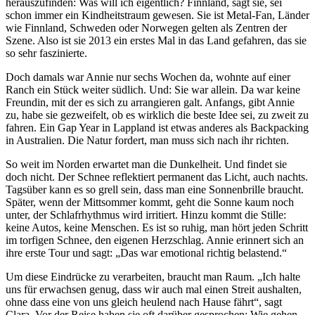
herauszufinden: Was will ich eigentlich? Finnland, sagt sie, sei
schon immer ein Kindheitstraum gewesen. Sie ist Metal-Fan, Länder
wie Finnland, Schweden oder Norwegen gelten als Zentren der
Szene. Also ist sie 2013 ein erstes Mal in das Land gefahren, das sie
so sehr faszinierte.
Doch damals war Annie nur sechs Wochen da, wohnte auf einer
Ranch ein Stück weiter südlich. Und: Sie war allein. Da war keine
Freundin, mit der es sich zu arrangieren galt. Anfangs, gibt Annie
zu, habe sie gezweifelt, ob es wirklich die beste Idee sei, zu zweit zu
fahren. Ein Gap Year in Lappland ist etwas anderes als Backpacking
in Australien. Die Natur fordert, man muss sich nach ihr richten.
So weit im Norden erwartet man die Dunkelheit. Und findet sie
doch nicht. Der Schnee reflektiert permanent das Licht, auch nachts.
Tagsüber kann es so grell sein, dass man eine Sonnenbrille braucht.
Später, wenn der Mittsommer kommt, geht die Sonne kaum noch
unter, der Schlafrhythmus wird irritiert. Hinzu kommt die Stille:
keine Autos, keine Menschen. Es ist so ruhig, man hört jeden Schritt
im torfigen Schnee, den eigenen Herzschlag. Annie erinnert sich an
ihre erste Tour und sagt: „Das war emotional richtig belastend.“
Um diese Eindrücke zu verarbeiten, braucht man Raum. „Ich halte
uns für erwachsen genug, dass wir auch mal einen Streit aushalten,
ohne dass eine von uns gleich heulend nach Hause fährt“, sagt
Clara. Vor der Reise haben sie oft darüber gesprochen: Wie gehen