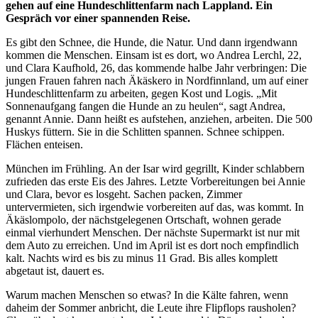
gehen auf eine Hundeschlittenfarm nach Lappland. Ein
Gespräch vor einer spannenden Reise.
Es gibt den Schnee, die Hunde, die Natur. Und dann irgendwann
kommen die Menschen. Einsam ist es dort, wo Andrea Lerchl, 22,
und Clara Kaufhold, 26, das kommende halbe Jahr verbringen: Die
jungen Frauen fahren nach Äkäskero in Nordfinnland, um auf einer
Hundeschlittenfarm zu arbeiten, gegen Kost und Logis. „Mit
Sonnenaufgang fangen die Hunde an zu heulen“, sagt Andrea,
genannt Annie. Dann heißt es aufstehen, anziehen, arbeiten. Die 500
Huskys füttern. Sie in die Schlitten spannen. Schnee schippen.
Flächen enteisen.
München im Frühling. An der Isar wird gegrillt, Kinder schlabbern
zufrieden das erste Eis des Jahres. Letzte Vorbereitungen bei Annie
und Clara, bevor es losgeht. Sachen packen, Zimmer
untervermieten, sich irgendwie vorbereiten auf das, was kommt. In
Äkäslompolo, der nächstgelegenen Ortschaft, wohnen gerade
einmal vierhundert Menschen. Der nächste Supermarkt ist nur mit
dem Auto zu erreichen. Und im April ist es dort noch empfindlich
kalt. Nachts wird es bis zu minus 11 Grad. Bis alles komplett
abgetaut ist, dauert es.
Warum machen Menschen so etwas? In die Kälte fahren, wenn
daheim der Sommer anbricht, die Leute ihre Flipflops rausholen?