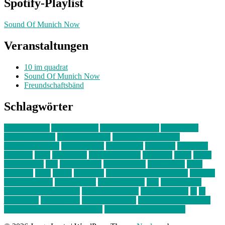
Spotify-Playlist
Sound Of Munich Now
Veranstaltungen
10 im quadrat
Sound Of Munich Now
Freundschaftsbänd
Schlagwörter
10 im Quadrat
Amelie Völker
Anastasia Trenkler
Ausstellung
bahnwärter thiel
Band der Woche
Bei Krause zu Hause
Beziehungsweise
ein abend mit
farbenladen
feierwerk
fotografie
Hip-Hop
indie
junge leute
junges münchen
Kolumne
kunst
Liebe
Lisi Wasmer
lmu
lost weekend
Louis Seibert
Max Fluder
mein
münchen
milla
musik
München
Münchens junge Kreative
neuland
ornella cosenza
Partnerschaft
Philipp Kreiter
pop
Rita Argauer
Sound Of Munich Now
Stefanie Witterauf
susanne krause
sz
sz
junge leute
szjungeleute
theresa parstorfer
Von Freitag bis Freitag
von freitag bis freitag münchen
Zeichen der Freundschaft