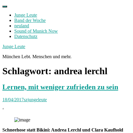
Skip
to
Junge Leute
content
Band der Woche
neuland
Sound of Munich Now
Datenschutz
Facebook
Twitter
Instagram
Junge Leute
München Lebt. Menschen und mehr.
Schlagwort:
andrea lerchl
Lernen, mit weniger zufrieden zu sein
18/04/2017
szjungeleute
‘
Schneehose statt Bikini: Andrea Lerchl und Clara Kaufhold