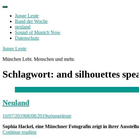
Skip
to
Junge Leute
content
Band der Woche
neuland
Sound of Munich Now
Datenschutz
Facebook
Twitter
Instagram
Junge Leute
München Lebt. Menschen und mehr.
Schlagwort:
and silhouettes spe
Neuland
10/07/2019
08/08/2019
szjungeleute
Sophia Hackel, eine Münchner Fotografin zeigt in ihrer Ausstell
„Neuland“
Continue reading