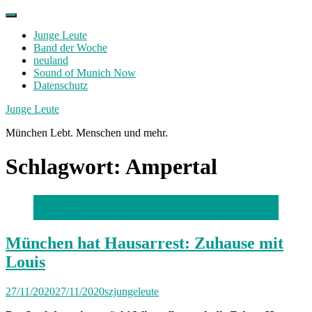
Skip
to
Junge Leute
content
Band der Woche
neuland
Sound of Munich Now
Datenschutz
Facebook
Twitter
Instagram
Junge Leute
München Lebt. Menschen und mehr.
Schlagwort:
Ampertal
Foto: privat
München hat Hausarrest: Zuhause mit
Louis
27/11/2020
27/11/2020
szjungeleute