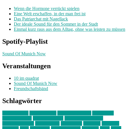
Wenn die Hormone verrückt spielen
Eine Welt erschaffen, in der man frei ist
Das Patriarchat mit Nagellack
Der ideale Sound für den Sommer in der Stadt
Einmal kurz raus aus dem Alltag, ohne was leisten zu müssen
Spotify-Playlist
Sound Of Munich Now
Veranstaltungen
10 im quadrat
Sound Of Munich Now
Freundschaftsbänd
Schlagwörter
10 im Quadrat
Amelie Völker
Anastasia Trenkler
Ausstellung
bahnwärter thiel
Band der Woche
Bei Krause zu Hause
Beziehungsweise
ein abend mit
farbenladen
feierwerk
fotografie
Hip-Hop
indie
junge leute
junges münchen
Kolumne
kunst
Liebe