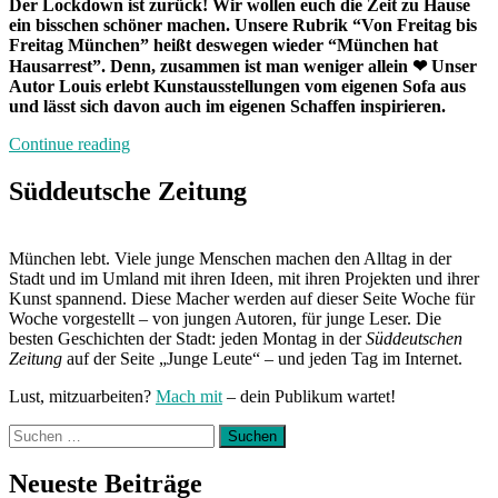
Der Lockdown ist zurück! Wir wollen euch die Zeit zu Hause
ein bisschen schöner machen. Unsere Rubrik “Von Freitag bis
Freitag München” heißt deswegen wieder “München hat
Hausarrest”. Denn, zusammen ist man weniger allein ❤ Unser
Autor Louis erlebt Kunstausstellungen vom eigenen Sofa aus
und lässt sich davon auch im eigenen Schaffen inspirieren.
„München
Continue reading
hat
Hausarrest:
Süddeutsche Zeitung
Zuhause
mit
Louis“
München lebt. Viele junge Menschen machen den Alltag in der
Stadt und im Umland mit ihren Ideen, mit ihren Projekten und ihrer
Kunst spannend. Diese Macher werden auf dieser Seite Woche für
Woche vorgestellt – von jungen Autoren, für junge Leser. Die
besten Geschichten der Stadt: jeden Montag in der
Süddeutschen
Zeitung
auf der Seite „Junge Leute“ – und jeden Tag im Internet.
Lust, mitzuarbeiten?
Mach mit
– dein Publikum wartet!
Suchen
nach:
Neueste Beiträge