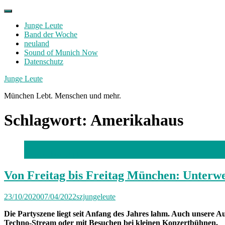
Skip
to
Junge Leute
content
Band der Woche
neuland
Sound of Munich Now
Datenschutz
Facebook
Twitter
Instagram
Junge Leute
München Lebt. Menschen und mehr.
Schlagwort:
Amerikahaus
Foto: Alissa Lüpke
Von Freitag bis Freitag München: Unterw
23/10/2020
07/04/2022
szjungeleute
Die Partyszene liegt seit Anfang des Jahres lahm. Auch unsere
Techno-Stream oder mit Besuchen bei kleinen Konzertbühnen.