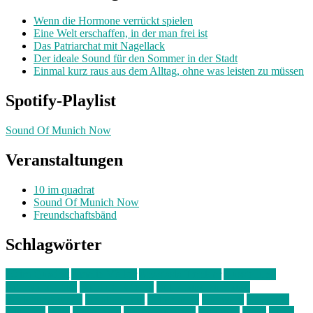
Wenn die Hormone verrückt spielen
Eine Welt erschaffen, in der man frei ist
Das Patriarchat mit Nagellack
Der ideale Sound für den Sommer in der Stadt
Einmal kurz raus aus dem Alltag, ohne was leisten zu müssen
Spotify-Playlist
Sound Of Munich Now
Veranstaltungen
10 im quadrat
Sound Of Munich Now
Freundschaftsbänd
Schlagwörter
10 im Quadrat
Amelie Völker
Anastasia Trenkler
Ausstellung
bahnwärter thiel
Band der Woche
Bei Krause zu Hause
Beziehungsweise
ein abend mit
farbenladen
feierwerk
fotografie
Hip-Hop
indie
junge leute
junges münchen
Kolumne
kunst
Liebe