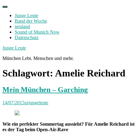
Skip
to
Junge Leute
content
Band der Woche
neuland
Sound of Munich Now
Datenschutz
Facebook
Twitter
Instagram
Junge Leute
München Lebt. Menschen und mehr.
Schlagwort:
Amelie Reichard
Mein München – Garching
14/07/2015
szjungeleute
Wie ein perfekter Sommertag aussieht? Für Amelie Reichard ist
es der Tag beim Open-Air-Rave