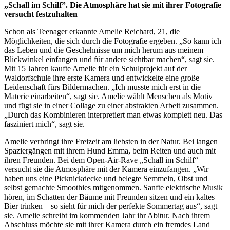
„Schall im Schilf”. Die Atmosphäre hat sie mit ihrer Fotografie
versucht festzuhalten
Schon als Teenager erkannte Amelie Reichard, 21, die
Möglichkeiten, die sich durch die Fotografie ergeben. „So kann ich
das Leben und die Geschehnisse um mich herum aus meinem
Blickwinkel einfangen und für andere sichtbar machen“, sagt sie.
Mit 15 Jahren kaufte Amelie für ein Schulprojekt auf der
Waldorfschule ihre erste Kamera und entwickelte eine große
Leidenschaft fürs Bildermachen. „Ich musste mich erst in die
Materie einarbeiten“, sagt sie. Amelie wählt Menschen als Motiv
und fügt sie in einer Collage zu einer abstrakten Arbeit zusammen.
„Durch das Kombinieren interpretiert man etwas komplett neu. Das
fasziniert mich“, sagt sie.
Amelie verbringt ihre Freizeit am liebsten in der Natur. Bei langen
Spaziergängen mit ihrem Hund Emma, beim Reiten und auch mit
ihren Freunden. Bei dem Open-Air-Rave „Schall im Schilf“
versucht sie die Atmosphäre mit der Kamera einzufangen. „Wir
haben uns eine Picknickdecke und belegte Semmeln, Obst und
selbst gemachte Smoothies mitgenommen. Sanfte elektrische Musik
hören, im Schatten der Bäume mit Freunden sitzen und ein kaltes
Bier trinken – so sieht für mich der perfekte Sommertag aus“, sagt
sie. Amelie schreibt im kommenden Jahr ihr Abitur. Nach ihrem
Abschluss möchte sie mit ihrer Kamera durch ein fremdes Land