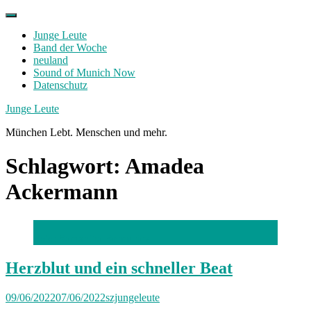
Skip
to
Junge Leute
content
Band der Woche
neuland
Sound of Munich Now
Datenschutz
Facebook
Twitter
Instagram
Junge Leute
München Lebt. Menschen und mehr.
Schlagwort:
Amadea
Ackermann
Foto: Samantha Bermudez
Herzblut und ein schneller Beat
09/06/2022
07/06/2022
szjungeleute