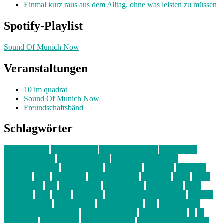
Einmal kurz raus aus dem Alltag, ohne was leisten zu müssen
Spotify-Playlist
Sound Of Munich Now
Veranstaltungen
10 im quadrat
Sound Of Munich Now
Freundschaftsbänd
Schlagwörter
10 im Quadrat
Amelie Völker
Anastasia Trenkler
Ausstellung
bahnwärter thiel
Band der Woche
Bei Krause zu Hause
Beziehungsweise
ein abend mit
farbenladen
feierwerk
fotografie
Hip-Hop
indie
junge leute
junges münchen
Kolumne
kunst
Liebe
Lisi Wasmer
lmu
lost weekend
Louis Seibert
Max Fluder
mein
münchen
milla
musik
München
Münchens junge Kreative
neuland
ornella cosenza
Partnerschaft
Philipp Kreiter
pop
Rita Argauer
Sound Of Munich Now
Stefanie Witterauf
susanne krause
sz
sz
junge leute
szjungeleute
theresa parstorfer
Von Freitag bis Freitag