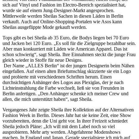
sich auf Vinyl und Fashion im Electro-Bereich spezialisiert hat,
wurde sie auf einem Jung-Designer-Markt angesprochen.
Mittlerweile werden Sheilas Sachen in diesen Läden in Berlin
verkauft. Auch auf Online-Shopping-Portalen wie Asos kann
Sheilas ausgeflippte Mode gekauft werden.
Tops gibt es bei Sheila ab 35 Euro, die Bodys liegen bei 70 Euro
und Jacken bei 120 Euro. „Es soll für die Zielgruppe bezahlbar sein.
Aber man konkurriert mit Läden wie American Apparel. Das ist
schon schwierig“, sagt Sheila. Ihre Einnahmen steckt die junge Frau
gleich wieder in Stoffe für neue Designs.
Der Name „ALLES Berlin“ ist der jungen Designerin beim Nähen
eingefallen. Auf einen alten Briefumschlag skizzierte sie ein Logo
und probierte mit verschiedenen Schriften herum. Einen
durchsichtigen Anhänger des Logos aus Plexiglas, der je nach
Lichteinstrahlung die Farbe wechselt, ließ sie von Freunden in
Berlin anfertigen. „Den Anhänger schenke ich meiner Crew und
allen, die mich unterstützt haben“, sagt Sheila.
Vergangenes Jahr zeigte Sheila ihre Kollektion auf der Alternativen
Fashion Week in Berlin. Dieses Jahr hat sie keine Zeit, eine Show
vorzubereiten, denn die Uni geht vor. In ihrer Freizeit schmiedet
Sheila jedoch Pläne: „Ich will mit dem Label noch so viel
ausprobieren. Mehr arty werden. Abgefahrene Modenshows
machen. In England und Japan. Gerade spezialisiere ich mich auf