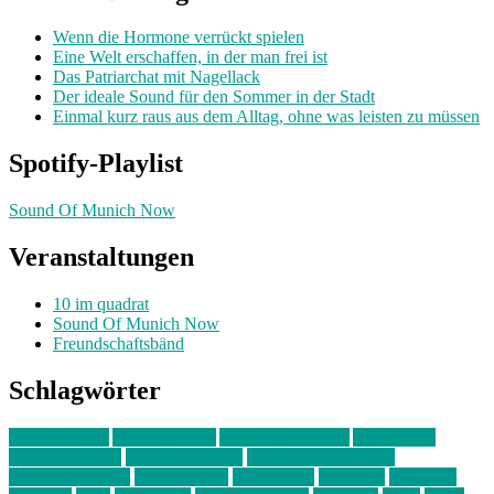
Wenn die Hormone verrückt spielen
Eine Welt erschaffen, in der man frei ist
Das Patriarchat mit Nagellack
Der ideale Sound für den Sommer in der Stadt
Einmal kurz raus aus dem Alltag, ohne was leisten zu müssen
Spotify-Playlist
Sound Of Munich Now
Veranstaltungen
10 im quadrat
Sound Of Munich Now
Freundschaftsbänd
Schlagwörter
10 im Quadrat
Amelie Völker
Anastasia Trenkler
Ausstellung
bahnwärter thiel
Band der Woche
Bei Krause zu Hause
Beziehungsweise
ein abend mit
farbenladen
feierwerk
fotografie