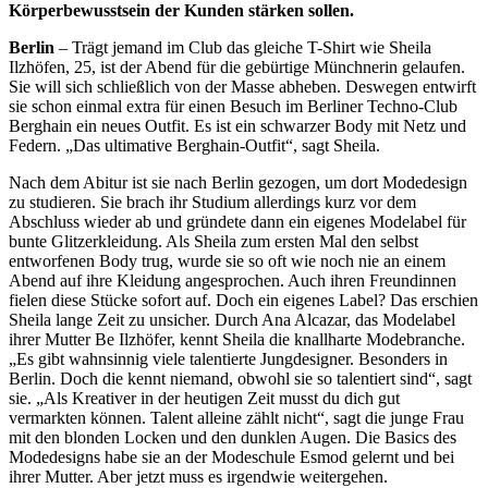
Körperbewusstsein der Kunden stärken sollen.
Berlin
– Trägt jemand im Club das gleiche T-Shirt wie Sheila
Ilzhöfen, 25, ist der Abend für die gebürtige Münchnerin gelaufen.
Sie will sich schließlich von der Masse abheben. Deswegen entwirft
sie schon einmal extra für einen Besuch im Berliner Techno-Club
Berghain ein neues Outfit. Es ist ein schwarzer Body mit Netz und
Federn. „Das ultimative Berghain-Outfit“, sagt Sheila.
Nach dem Abitur ist sie nach Berlin gezogen, um dort Modedesign
zu studieren. Sie brach ihr Studium allerdings kurz vor dem
Abschluss wieder ab und gründete dann ein eigenes Modelabel für
bunte Glitzerkleidung. Als Sheila zum ersten Mal den selbst
entworfenen Body trug, wurde sie so oft wie noch nie an einem
Abend auf ihre Kleidung angesprochen. Auch ihren Freundinnen
fielen diese Stücke sofort auf. Doch ein eigenes Label? Das erschien
Sheila lange Zeit zu unsicher. Durch Ana Alcazar, das Modelabel
ihrer Mutter Be Ilzhöfer, kennt Sheila die knallharte Modebranche.
„Es gibt wahnsinnig viele talentierte Jungdesigner. Besonders in
Berlin. Doch die kennt niemand, obwohl sie so talentiert sind“, sagt
sie. „Als Kreativer in der heutigen Zeit musst du dich gut
vermarkten können. Talent alleine zählt nicht“, sagt die junge Frau
mit den blonden Locken und den dunklen Augen. Die Basics des
Modedesigns habe sie an der Modeschule Esmod gelernt und bei
ihrer Mutter. Aber jetzt muss es irgendwie weitergehen.