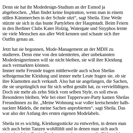
Denn sie hat ihr Modedesign-Studium an der Esmod ja
abgebrochen. „Man findet keine Inspiration, wenn man in einem
stillen Kämmerchen in der Schule sitzt“, sagt Sheila. Eine Weile
stürzte sie sich in das bunte Partyleben der Hauptstadt. Beim Feiern
in den Berliner Clubs Kater Holzig, Watergate und Sisyphos lernte
sie viele Menschen aus aller Welt kennen und schaute sich ihre
Outfits genau an.
Jetzt hat sie begonnen, Mode-Management an der MDH zu
studieren. Denn eine von den talentierten, aber unbekannten
Modedesignerinnen will sie nicht bleiben, sie will ihre Kleidung
auch vermarkten können.
Immer mehr Freunde tragen mittlerweile auch schon Sheilas
selbstgemachte Kleidung und immer mehr Leute fragen sie, ob sie
ihre Klamotten auch verkauft. Also hat sie angefangen, die Sachen,
die sie ursprünglich nur für sich selbst genäht hat, zu vervielfältigen.
Doch nie mehr als zehn Stück vom selben Style, es soll etwas
Besonderes bleiben. Wie bei einer Tupperware-Party kamen Sheilas
Freundinnen zu ihr. „Meine Wohnung war voller kreischender halb-
nackter Mädels, die meine Sachen anprobierten“, sagt Sheila. Das
war also der Anfang des ersten eigenen Modelabels.
Sheila ist es wichtig, Kleidungsstücke zu entwerfen, in denen man
sich auch beim Tanzen wohlfühlt und in denen man sich auch