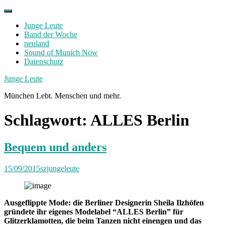
Skip
to
Junge Leute
content
Band der Woche
neuland
Sound of Munich Now
Datenschutz
Facebook
Twitter
Instagram
Junge Leute
München Lebt. Menschen und mehr.
Schlagwort:
ALLES Berlin
Bequem und anders
15/09/2015
szjungeleute
Ausgeflippte Mode: die Berliner Designerin Sheila Ilzhöfen
gründete ihr eigenes Modelabel “ALLES Berlin” für
Glitzerklamotten, die beim Tanzen nicht einengen und das