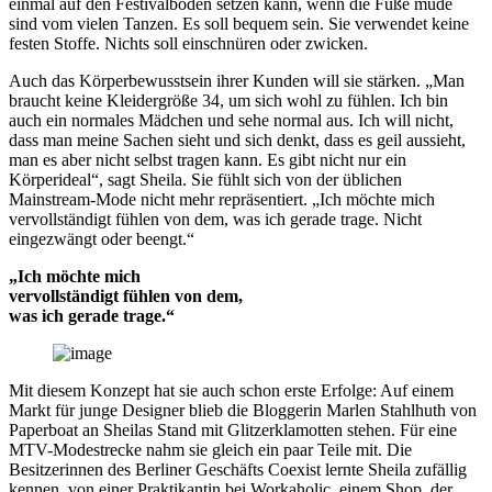
einmal auf den Festivalboden setzen kann, wenn die Füße müde
sind vom vielen Tanzen. Es soll bequem sein. Sie verwendet keine
festen Stoffe. Nichts soll einschnüren oder zwicken.
Auch das Körperbewusstsein ihrer Kunden will sie stärken. „Man
braucht keine Kleidergröße 34, um sich wohl zu fühlen. Ich bin
auch ein normales Mädchen und sehe normal aus. Ich will nicht,
dass man meine Sachen sieht und sich denkt, dass es geil aussieht,
man es aber nicht selbst tragen kann. Es gibt nicht nur ein
Körperideal“, sagt Sheila. Sie fühlt sich von der üblichen
Mainstream-Mode nicht mehr repräsentiert. „Ich möchte mich
vervollständigt fühlen von dem, was ich gerade trage. Nicht
eingezwängt oder beengt.“
„Ich möchte mich
vervollständigt fühlen von dem,
was ich gerade trage.“
Mit diesem Konzept hat sie auch schon erste Erfolge: Auf einem
Markt für junge Designer blieb die Bloggerin Marlen Stahlhuth von
Paperboat an Sheilas Stand mit Glitzerklamotten stehen. Für eine
MTV-Modestrecke nahm sie gleich ein paar Teile mit. Die
Besitzerinnen des Berliner Geschäfts Coexist lernte Sheila zufällig
kennen, von einer Praktikantin bei Workaholic, einem Shop, der