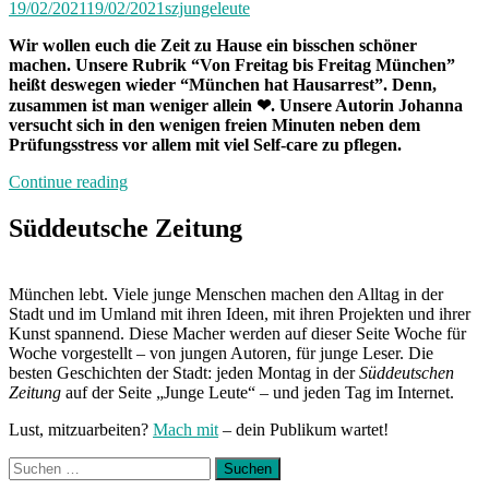
19/02/2021
19/02/2021
szjungeleute
Wir wollen euch die Zeit zu Hause ein bisschen schöner
machen. Unsere Rubrik “Von Freitag bis Freitag München”
heißt deswegen wieder “München hat Hausarrest”. Denn,
zusammen ist man weniger allein ❤. Unsere Autorin Johanna
versucht sich in den wenigen freien Minuten neben dem
Prüfungsstress vor allem mit viel Self-care zu pflegen.
„München
Continue reading
hat
Hausarrest:
Süddeutsche Zeitung
Zuhause
mit
Johanna“
München lebt. Viele junge Menschen machen den Alltag in der
Stadt und im Umland mit ihren Ideen, mit ihren Projekten und ihrer
Kunst spannend. Diese Macher werden auf dieser Seite Woche für
Woche vorgestellt – von jungen Autoren, für junge Leser. Die
besten Geschichten der Stadt: jeden Montag in der
Süddeutschen
Zeitung
auf der Seite „Junge Leute“ – und jeden Tag im Internet.
Lust, mitzuarbeiten?
Mach mit
– dein Publikum wartet!
Suchen
nach: