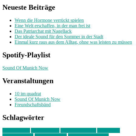
Neueste Beiträge
Wenn die Hormone verrückt spielen
Eine Welt erschaffen, in der man frei ist
Das Patriarchat mit Nagellack
Der ideale Sound für den Sommer in der Stadt
Einmal kurz raus aus dem Alltag, ohne was leisten zu müssen
Spotify-Playlist
Sound Of Munich Now
Veranstaltungen
10 im quadrat
Sound Of Munich Now
Freundschaftsbänd
Schlagwörter
10 im Quadrat
Amelie Völker
Anastasia Trenkler
Ausstellung
bahnwärter thiel
Band der Woche
Bei Krause zu Hause