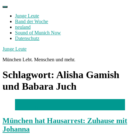
Skip
to
Junge Leute
content
Band der Woche
neuland
Sound of Munich Now
Datenschutz
Facebook
Twitter
Instagram
Junge Leute
München Lebt. Menschen und mehr.
Schlagwort:
Alisha Gamish
und Babara Juch
Foto: Florian Kotthoff
München hat Hausarrest: Zuhause mit
Johanna