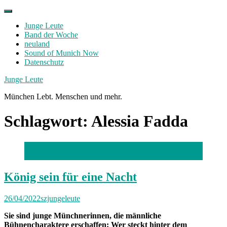
Skip
to
Junge Leute
content
Band der Woche
neuland
Sound of Munich Now
Datenschutz
Facebook
Twitter
Instagram
Junge Leute
München Lebt. Menschen und mehr.
Schlagwort:
Alessia Fadda
Foto: Florian Peljak
König sein für eine Nacht
26/04/2022
szjungeleute
Sie sind junge Münchnerinnen, die männliche
Bühnencharaktere erschaffen: Wer steckt hinter dem