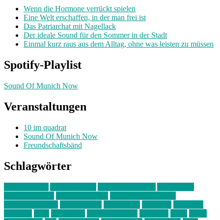
Wenn die Hormone verrückt spielen
Eine Welt erschaffen, in der man frei ist
Das Patriarchat mit Nagellack
Der ideale Sound für den Sommer in der Stadt
Einmal kurz raus aus dem Alltag, ohne was leisten zu müssen
Spotify-Playlist
Sound Of Munich Now
Veranstaltungen
10 im quadrat
Sound Of Munich Now
Freundschaftsbänd
Schlagwörter
10 im Quadrat
Amelie Völker
Anastasia Trenkler
Ausstellung
bahnwärter thiel
Band der Woche
Bei Krause zu Hause
Beziehungsweise
ein abend mit
farbenladen
feierwerk
fotografie
Hip-Hop
indie
junge leute
junges münchen
Kolumne
kunst
Liebe