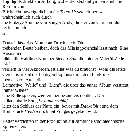
Highlights direkt am Anfang, wobei der stadionhymnen-ähnliche
Refrain von
Blickdicht unweigerlich an die
Toten Hosen
erinnert –
wahrscheinlich auch durch
die kratzige Stimme von Sänger Andy, die der von Campino doch
recht ähnlich
ist.
Danach lässt das Album an Druck nach. Die
treibenden Beats bleiben, doch das Mitsingpotenzial lässt nach. Eine
Ausnahme
bildet die Halftime-Nummer
Sieben Zoll
, die mit der Mitgröl-Zeile
“sich
verliern in vier Akkorden, ist alles was du brauchst” wohl die letzte
Gemeinsamkeit der heutigen Popmusik mit dem Punkrock
thematisiert. Auch die
Leitmotive “Welle” und “Licht”, die über das ganze Album verstreut
immer wieder
eine Rolle spielen, werden hier besonders deutlich. Der
balladenhafte Song
Sekundenschlaf
leitet den Schluss der Platte ein, bevor mit
Dackelblut
und dem
Bonustrack
Helden
nochmal Vollgas gegeben wird.
Lester verzichten in der Produktion auf sämtliche studiotechnische
Spirenzchen.