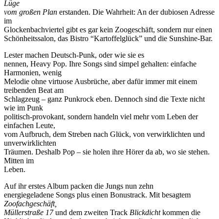
Lüge
vom großen Plan
erstanden. Die Wahrheit: An der dubiosen Adresse
im
Glockenbachviertel gibt es gar kein Zoogeschäft, sondern nur einen
Schönheitssalon, das Bistro “Kartoffelglück” und die Sunshine-Bar.
Lester machen Deutsch-Punk, oder wie sie es
nennen, Heavy Pop. Ihre Songs sind simpel gehalten: einfache
Harmonien, wenig
Melodie ohne virtuose Ausbrüche, aber dafür immer mit einem
treibenden Beat am
Schlagzeug – ganz Punkrock eben. Dennoch sind die Texte nicht
wie im Punk
politisch-provokant, sondern handeln viel mehr vom Leben der
einfachen Leute,
vom Aufbruch, dem Streben nach Glück, von verwirklichten und
unverwirklichten
Träumen. Deshalb Pop – sie holen ihre Hörer da ab, wo sie stehen.
Mitten im
Leben.
Auf ihr erstes Album packen die Jungs nun zehn
energiegeladene Songs plus einen Bonustrack. Mit besagtem
Zoofachgeschäft,
Müllerstraße 17
und dem zweiten Track
Blickdicht
kommen die