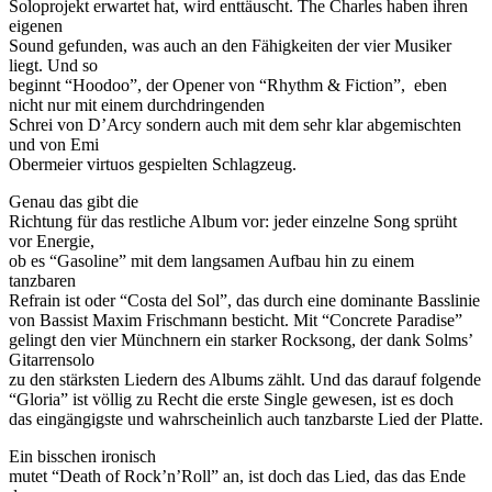
Soloprojekt erwartet hat, wird enttäuscht. The Charles haben ihren
eigenen
Sound gefunden, was auch an den Fähigkeiten der vier Musiker
liegt. Und so
beginnt “Hoodoo”, der Opener von “Rhythm & Fiction”, eben
nicht nur mit einem durchdringenden
Schrei von D’Arcy sondern auch mit dem sehr klar abgemischten
und von Emi
Obermeier virtuos gespielten Schlagzeug.
Genau das gibt die
Richtung für das restliche Album vor: jeder einzelne Song sprüht
vor Energie,
ob es “Gasoline” mit dem langsamen Aufbau hin zu einem
tanzbaren
Refrain ist oder “Costa del Sol”, das durch eine dominante Basslinie
von Bassist Maxim Frischmann besticht. Mit “Concrete Paradise”
gelingt den vier Münchnern ein starker Rocksong, der dank Solms’
Gitarrensolo
zu den stärksten Liedern des Albums zählt. Und das darauf folgende
“Gloria” ist völlig zu Recht die erste Single gewesen, ist es doch
das eingängigste und wahrscheinlich auch tanzbarste Lied der Platte.
Ein bisschen ironisch
mutet “Death of Rock’n’Roll” an, ist doch das Lied, das das Ende