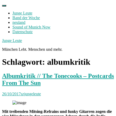
Skip
to
Junge Leute
content
Band der Woche
neuland
Sound of Munich Now
Datenschutz
Facebook
Twitter
Instagram
Junge Leute
München Lebt. Menschen und mehr.
Schlagwort:
albumkritik
Albumkritik // The Tonecooks – Postcards
From The Sun
26/10/2017
szjungeleute
Mit treibenden Mitsing-Refrains und funky Gitarren zogen die