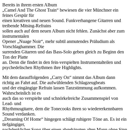
Bereits in ihrem ersten Album
„Camel And The Ghost Train“ bewiesen die vier Münchner ein
feines Gespür für
einen kreativen und neuen Sound. Funkverhangene Gitarren und
treibende Mitsing-Refrains
sollen auch auf dem neuen Album nicht fehlen. Zunächst aber zum
instrumentalen
Opener „Nuage Noir“, mehr subtil anmutendes Präludium als
Vorschlaghammer. Die
surrenden Gitarren und das Bass-Solo geben gleich zu Beginn den
Ton der Platte
an. Denn die findet in den fein-verspielten Instrumentalteilen und
psychedelischen Rhythmen ihre Highlights.
Mit dem darauffolgenden „Carry On“ nimmt das Album dann
richtig an Fahrt auf. Die aufwühlenden Schlagzeugbeats
und der eingängige Refrain lassen Tanzstimmung aufkommen.
Wahrscheinlich ist es
auch das so verspielte und schnörkelreiche Zusammenspiel von
Lead- und
Rhythmusgitarre, dem die Tonecooks ihren so wiedererkennbaren
Sound verdanken.
„Dreaming Of Home“ hingegen schlägt ruhigere Töne an. Es ist ein
tiefgängiger,
nachdenklicher Song über einen abgehängten alten Mann ohne Sinn