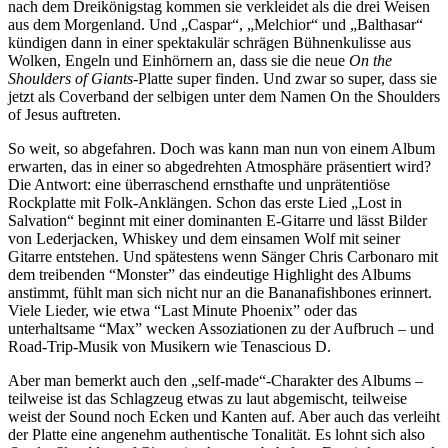
nach dem Dreikönigstag kommen sie verkleidet als die drei Weisen
aus dem Morgenland. Und „Caspar“, „Melchior“ und „Balthasar“
kündigen dann in einer spektakulär schrägen Bühnenkulisse aus
Wolken, Engeln und Einhörnern an, dass sie die neue
On the
Shoulders of Giants
-Platte super finden. Und zwar so super, dass sie
jetzt als Coverband der selbigen unter dem Namen On the Shoulders
of Jesus auftreten.
So weit, so abgefahren. Doch was kann man nun von einem Album
erwarten, das in einer so abgedrehten Atmosphäre präsentiert wird?
Die Antwort: eine überraschend ernsthafte und unprätentiöse
Rockplatte mit Folk-Anklängen. Schon das erste Lied „Lost in
Salvation“ beginnt mit einer dominanten E-Gitarre und lässt Bilder
von Lederjacken, Whiskey und dem einsamen Wolf mit seiner
Gitarre entstehen. Und spätestens wenn Sänger Chris Carbonaro mit
dem treibenden “Monster” das eindeutige Highlight des Albums
anstimmt, fühlt man sich nicht nur an die Bananafishbones erinnert.
Viele Lieder, wie etwa “Last Minute Phoenix” oder das
unterhaltsame “Max” wecken Assoziationen zu der Aufbruch – und
Road-Trip-Musik von Musikern wie Tenascious D.
Aber man bemerkt auch den „self-made“-Charakter des Albums –
teilweise ist das Schlagzeug etwas zu laut abgemischt, teilweise
weist der Sound noch Ecken und Kanten auf. Aber auch das verleiht
der Platte eine angenehm authentische Tonalität. Es lohnt sich also