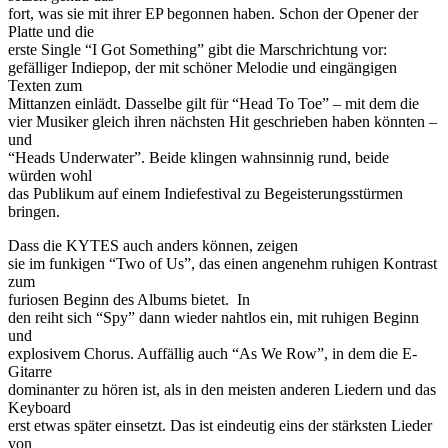
fort, was sie mit ihrer EP begonnen haben. Schon der Opener der
Platte und die
erste Single “I Got Something” gibt die Marschrichtung vor:
gefälliger Indiepop, der mit schöner Melodie und eingängigen
Texten zum
Mittanzen einlädt. Dasselbe gilt für “Head To Toe” – mit dem die
vier Musiker gleich ihren nächsten Hit geschrieben haben könnten –
und
“Heads Underwater”. Beide klingen wahnsinnig rund, beide
würden wohl
das Publikum auf einem Indiefestival zu Begeisterungsstürmen
bringen.
Dass die KYTES auch anders können, zeigen
sie im funkigen “Two of Us”, das einen angenehm ruhigen Kontrast
zum
furiosen Beginn des Albums bietet. In
den reiht sich “Spy” dann wieder nahtlos ein, mit ruhigen Beginn
und
explosivem Chorus. Auffällig auch “As We Row”, in dem die E-
Gitarre
dominanter zu hören ist, als in den meisten anderen Liedern und das
Keyboard
erst etwas später einsetzt. Das ist eindeutig eins der stärksten Lieder
von