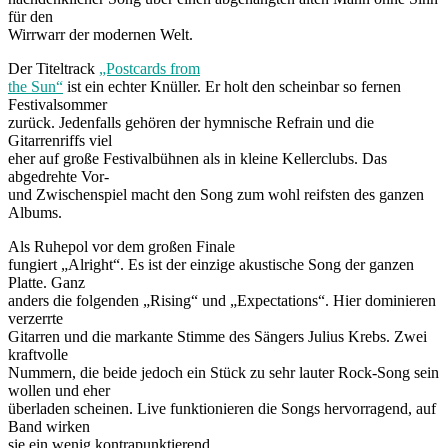
für den
Wirrwarr der modernen Welt.
Der Titeltrack
„Postcards from
the Sun“
ist ein echter Knüller. Er holt den scheinbar so fernen
Festivalsommer
zurück. Jedenfalls gehören der hymnische Refrain und die
Gitarrenriffs viel
eher auf große Festivalbühnen als in kleine Kellerclubs. Das
abgedrehte Vor-
und Zwischenspiel macht den Song zum wohl reifsten des ganzen
Albums.
Als Ruhepol vor dem großen Finale
fungiert „Alright“. Es ist der einzige akustische Song der ganzen
Platte. Ganz
anders die folgenden „Rising“ und „Expectations“. Hier dominieren
verzerrte
Gitarren und die markante Stimme des Sängers Julius Krebs. Zwei
kraftvolle
Nummern, die beide jedoch ein Stück zu sehr lauter Rock-Song sein
wollen und eher
überladen scheinen. Live funktionieren die Songs hervorragend, auf
Band wirken
sie ein wenig kontrapunktierend.