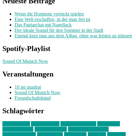
Neueste Beiträge
Wenn die Hormone verrückt spielen
Eine Welt erschaffen, in der man frei ist
Das Patriarchat mit Nagellack
Der ideale Sound für den Sommer in der Stadt
Einmal kurz raus aus dem Alltag, ohne was leisten zu müssen
Spotify-Playlist
Sound Of Munich Now
Veranstaltungen
10 im quadrat
Sound Of Munich Now
Freundschaftsbänd
Schlagwörter
10 im Quadrat
Amelie Völker
Anastasia Trenkler
Ausstellung
bahnwärter thiel
Band der Woche
Bei Krause zu Hause
Beziehungsweise
ein abend mit
farbenladen
feierwerk
fotografie