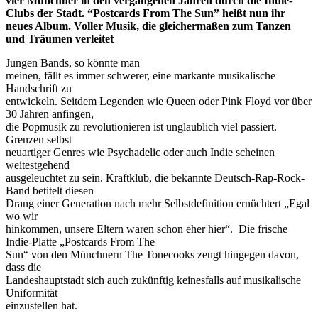
vier Münchner in den vergangenen Jahren durch die Indie-
Clubs der Stadt. “Postcards From The Sun” heißt nun ihr
neues Album. Voller Musik, die gleichermaßen zum Tanzen
und Träumen verleitet
Jungen Bands, so könnte man
meinen, fällt es immer schwerer, eine markante musikalische
Handschrift zu
entwickeln. Seitdem Legenden wie Queen oder Pink Floyd vor über
30 Jahren anfingen,
die Popmusik zu revolutionieren ist unglaublich viel passiert.
Grenzen selbst
neuartiger Genres wie Psychadelic oder auch Indie scheinen
weitestgehend
ausgeleuchtet zu sein. Kraftklub, die bekannte Deutsch-Rap-Rock-
Band betitelt diesen
Drang einer Generation nach mehr Selbstdefinition ernüchtert „Egal
wo wir
hinkommen, unsere Eltern waren schon eher hier“. Die frische
Indie-Platte „Postcards From The
Sun“ von den Münchnern The Tonecooks zeugt hingegen davon,
dass die
Landeshauptstadt sich auch zukünftig keinesfalls auf musikalische
Uniformität
einzustellen hat.