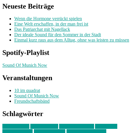
Neueste Beiträge
Wenn die Hormone verrückt spielen
Eine Welt erschaffen, in der man frei ist
Das Patriarchat mit Nagellack
Der ideale Sound für den Sommer in der Stadt
Einmal kurz raus aus dem Alltag, ohne was leisten zu müssen
Spotify-Playlist
Sound Of Munich Now
Veranstaltungen
10 im quadrat
Sound Of Munich Now
Freundschaftsbänd
Schlagwörter
10 im Quadrat
Amelie Völker
Anastasia Trenkler
Ausstellung
bahnwärter thiel
Band der Woche
Bei Krause zu Hause