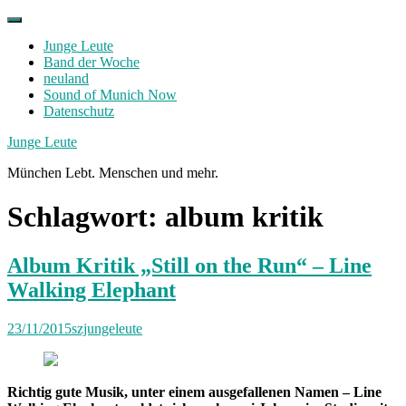
Skip
to
Junge Leute
content
Band der Woche
neuland
Sound of Munich Now
Datenschutz
Facebook
Twitter
Instagram
Junge Leute
München Lebt. Menschen und mehr.
Schlagwort:
album kritik
Album Kritik „Still on the Run“ – Line
Walking Elephant
23/11/2015
szjungeleute
Richtig gute Musik, unter einem ausgefallenen Namen – Line