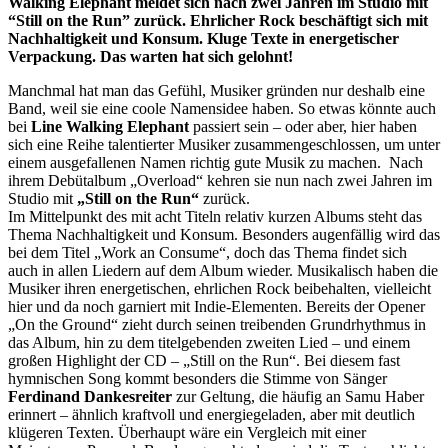
Walking Elephant meldet sich nach zwei Jahren im Studio mit
“Still on the Run” zurück. Ehrlicher Rock beschäftigt sich mit
Nachhaltigkeit und Konsum. Kluge Texte in energetischer
Verpackung. Das warten hat sich gelohnt!
Manchmal hat man das Gefühl, Musiker gründen nur deshalb eine
Band, weil sie eine coole Namensidee haben. So etwas könnte auch
bei
Line Walking Elephant
passiert sein – oder aber, hier haben
sich eine Reihe talentierter Musiker zusammengeschlossen, um unter
einem ausgefallenen Namen richtig gute Musik zu machen. Nach
ihrem Debütalbum „Overload“ kehren sie nun nach zwei Jahren im
Studio mit
„Still on the Run“
zurück.
Im Mittelpunkt des mit acht Titeln relativ kurzen Albums steht das
Thema Nachhaltigkeit und Konsum. Besonders augenfällig wird das
bei dem Titel „Work an Consume“, doch das Thema findet sich
auch in allen Liedern auf dem Album wieder. Musikalisch haben die
Musiker ihren energetischen, ehrlichen Rock beibehalten, vielleicht
hier und da noch garniert mit Indie-Elementen. Bereits der Opener
„On the Ground“ zieht durch seinen treibenden Grundrhythmus in
das Album, hin zu dem titelgebenden zweiten Lied – und einem
großen Highlight der CD – „Still on the Run“. Bei diesem fast
hymnischen Song kommt besonders die Stimme von Sänger
Ferdinand Dankesreiter
zur Geltung, die häufig an Samu Haber
erinnert – ähnlich kraftvoll und energiegeladen, aber mit deutlich
klügeren Texten. Überhaupt wäre ein Vergleich mit einer