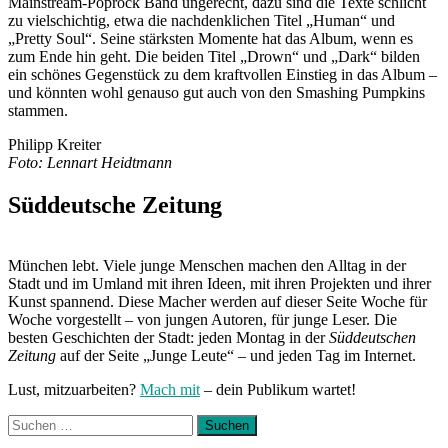
Mainstream-Poprock Band ungerecht, dazu sind die Texte schlicht
zu vielschichtig, etwa die nachdenklichen Titel „Human“ und
„Pretty Soul“. Seine stärksten Momente hat das Album, wenn es
zum Ende hin geht. Die beiden Titel „Drown“ und „Dark“ bilden
ein schönes Gegenstück zu dem kraftvollen Einstieg in das Album –
und könnten wohl genauso gut auch von den Smashing Pumpkins
stammen.
Philipp Kreiter
Foto: Lennart Heidtmann
Süddeutsche Zeitung
München lebt. Viele junge Menschen machen den Alltag in der
Stadt und im Umland mit ihren Ideen, mit ihren Projekten und ihrer
Kunst spannend. Diese Macher werden auf dieser Seite Woche für
Woche vorgestellt – von jungen Autoren, für junge Leser. Die
besten Geschichten der Stadt: jeden Montag in der
Süddeutschen
Zeitung
auf der Seite „Junge Leute“ – und jeden Tag im Internet.
Lust, mitzuarbeiten?
Mach mit
– dein Publikum wartet!
Suchen
nach: