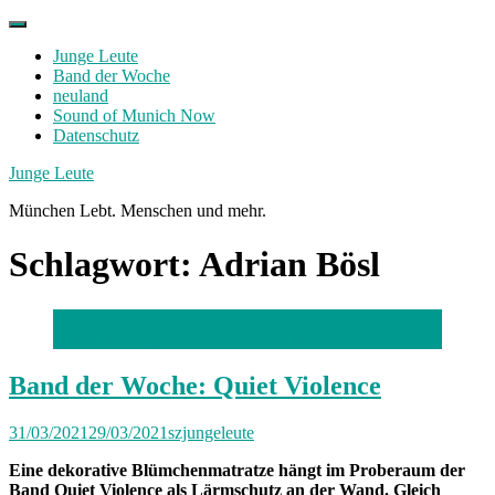
Skip
to
Junge Leute
content
Band der Woche
neuland
Sound of Munich Now
Datenschutz
Facebook
Twitter
Instagram
Junge Leute
München Lebt. Menschen und mehr.
Schlagwort:
Adrian Bösl
Quiet Violence; Foto: Moritz Heinrich
Band der Woche: Quiet Violence
31/03/2021
29/03/2021
szjungeleute
Eine dekorative Blümchenmatratze hängt im Proberaum der
Band Quiet Violence als Lärmschutz an der Wand. Gleich