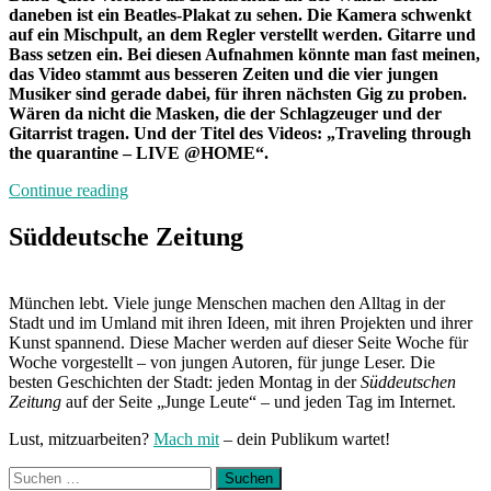
daneben ist ein Beatles-Plakat zu sehen. Die Kamera schwenkt
auf ein Mischpult, an dem Regler verstellt werden. Gitarre und
Bass setzen ein. Bei diesen Aufnahmen könnte man fast meinen,
das Video stammt aus besseren Zeiten und die vier jungen
Musiker sind gerade dabei, für ihren nächsten Gig zu proben.
Wären da nicht die Masken, die der Schlagzeuger und der
Gitarrist tragen. Und der Titel des Videos: „Traveling through
the quarantine – LIVE @HOME“.
„Band
Continue reading
der
Woche:
Süddeutsche Zeitung
Quiet
Violence“
München lebt. Viele junge Menschen machen den Alltag in der
Stadt und im Umland mit ihren Ideen, mit ihren Projekten und ihrer
Kunst spannend. Diese Macher werden auf dieser Seite Woche für
Woche vorgestellt – von jungen Autoren, für junge Leser. Die
besten Geschichten der Stadt: jeden Montag in der
Süddeutschen
Zeitung
auf der Seite „Junge Leute“ – und jeden Tag im Internet.
Lust, mitzuarbeiten?
Mach mit
– dein Publikum wartet!
Suchen