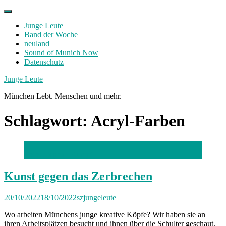
Skip
to
Junge Leute
content
Band der Woche
neuland
Sound of Munich Now
Datenschutz
Facebook
Twitter
Instagram
Junge Leute
München Lebt. Menschen und mehr.
Schlagwort:
Acryl-Farben
Foto: Stephan Rumpf
Kunst gegen das Zerbrechen
20/10/2022
18/10/2022
szjungeleute
Wo arbeiten Münchens junge kreative Köpfe? Wir haben sie an
ihren Arbeitsplätzen besucht und ihnen über die Schulter geschaut.