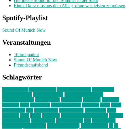
Der ideale Sound für den Sommer in der Stadt
Einmal kurz raus aus dem Alltag, ohne was leisten zu müssen
Spotify-Playlist
Sound Of Munich Now
Veranstaltungen
10 im quadrat
Sound Of Munich Now
Freundschaftsbänd
Schlagwörter
10 im Quadrat
Amelie Völker
Anastasia Trenkler
Ausstellung
bahnwärter thiel
Band der Woche
Bei Krause zu Hause
Beziehungsweise
ein abend mit
farbenladen
feierwerk
fotografie
Hip-Hop
indie
junge leute
junges münchen
Kolumne
kunst
Liebe
Lisi Wasmer
lmu
lost weekend
Louis Seibert
Max Fluder
mein
münchen
milla
musik
München
Münchens junge Kreative
neuland
ornella cosenza
Partnerschaft
Philipp Kreiter
pop
Rita Argauer
Sound Of Munich Now
Stefanie Witterauf
susanne krause
sz
sz