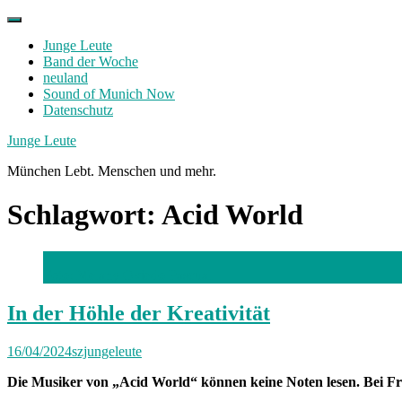
Skip
to
Junge Leute
content
Band der Woche
neuland
Sound of Munich Now
Datenschutz
Facebook
Twitter
Instagram
Junge Leute
München Lebt. Menschen und mehr.
Schlagwort:
Acid World
Foto: Melany Oviedo Pascual
In der Höhle der Kreativität
16/04/2024
szjungeleute
Die Musiker von „Acid World“ können keine Noten lesen. Bei Fre