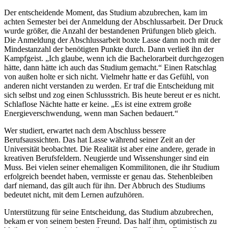
Der entscheidende Moment, das Studium abzubrechen, kam im
achten Semester bei der Anmeldung der Abschlussarbeit. Der Druck
wurde größer, die Anzahl der bestandenen Prüfungen blieb gleich.
Die Anmeldung der Abschlussarbeit boxte Lasse dann noch mit der
Mindestanzahl der benötigten Punkte durch. Dann verließ ihn der
Kampfgeist. „Ich glaube, wenn ich die Bachelorarbeit durchgezogen
hätte, dann hätte ich auch das Studium gemacht.“ Einen Ratschlag
von außen holte er sich nicht. Vielmehr hatte er das Gefühl, von
anderen nicht verstanden zu werden. Er traf die Entscheidung mit
sich selbst und zog einen Schlussstrich. Bis heute bereut er es nicht.
Schlaflose Nächte hatte er keine. „Es ist eine extrem große
Energieverschwendung, wenn man Sachen bedauert.“
Wer studiert, erwartet nach dem Abschluss bessere
Berufsaussichten. Das hat Lasse während seiner Zeit an der
Universität beobachtet. Die Realität ist aber eine andere, gerade in
kreativen Berufsfeldern. Neugierde und Wissenshunger sind ein
Muss. Bei vielen seiner ehemaligen Kommilitonen, die ihr Studium
erfolgreich beendet haben, vermisste er genau das. Stehenbleiben
darf niemand, das gilt auch für ihn. Der Abbruch des Studiums
bedeutet nicht, mit dem Lernen aufzuhören.
Unterstützung für seine Entscheidung, das Studium abzubrechen,
bekam er von seinem besten Freund. Das half ihm, optimistisch zu