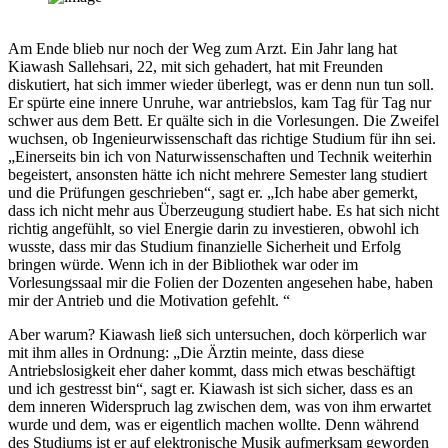
Am Ende blieb nur noch der Weg zum Arzt. Ein Jahr lang hat
Kiawash Sallehsari, 22, mit sich gehadert, hat mit Freunden
diskutiert, hat sich immer wieder überlegt, was er denn nun tun soll.
Er spürte eine innere Unruhe, war antriebslos, kam Tag für Tag nur
schwer aus dem Bett. Er quälte sich in die Vorlesungen. Die Zweifel
wuchsen, ob Ingenieurwissenschaft das richtige Studium für ihn sei.
„Einerseits bin ich von Naturwissenschaften und Technik weiterhin
begeistert, ansonsten hätte ich nicht mehrere Semester lang studiert
und die Prüfungen geschrieben“, sagt er. „Ich habe aber gemerkt,
dass ich nicht mehr aus Überzeugung studiert habe. Es hat sich nicht
richtig angefühlt, so viel Energie darin zu investieren, obwohl ich
wusste, dass mir das Studium finanzielle Sicherheit und Erfolg
bringen würde. Wenn ich in der Bibliothek war oder im
Vorlesungssaal mir die Folien der Dozenten angesehen habe, haben
mir der Antrieb und die Motivation gefehlt. “
Aber warum? Kiawash ließ sich untersuchen, doch körperlich war
mit ihm alles in Ordnung: „Die Ärztin meinte, dass diese
Antriebslosigkeit eher daher kommt, dass mich etwas beschäftigt
und ich gestresst bin“, sagt er. Kiawash ist sich sicher, dass es an
dem inneren Widerspruch lag zwischen dem, was von ihm erwartet
wurde und dem, was er eigentlich machen wollte. Denn während
des Studiums ist er auf elektronische Musik aufmerksam geworden