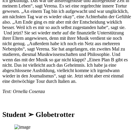
ich gekündigt. Das war die anstrengendste und aufregendste Zeit in
meinem Leben“, sagt Verena. Es sei eine regelrechte innere Tortur
gewesen. „An einem Tag bin ich aufgewacht und war unglücklich,
am nächsten Tag war es wieder okay“, eine Achterbahn der Gefühle
also. „Am Ende ging es mir aber mit der Entscheidung wirklich
besser. Weil ich es mir so auch selbst zugestanden habe“, sagt sie.
Und jetzt? Sie sei wieder mehr auf die finanzielle Unterstützung
ihrer Eltern angewiesen, denn mit ihrer Musik verdient sie noch
nicht genug. „Außerdem habe ich noch ein Netz aus mehreren
Nebenjobs“, sagt Verena. Sie hat angefangen, ein zweites Mal zu
studieren, diesmal Musikwissenschaften und Philosophie. Und
wenn das mit der Musik so gar nicht klappt? „Einen Plan B gibt es
nicht. Das ist vielleicht auch das Geheimnis. Ich habe ja eine
abgeschlossene Ausbildung, vielleicht komme ich irgendwann
wieder in den Journalismus“, sagt sie. Jetzt steht aber erst einmal
eine dreiwöchige Tour durch Italien an.
Text: Ornella Cosenza
Student ➢ Globetrotter