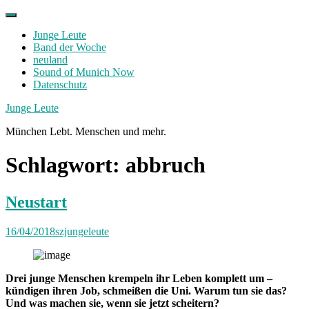
Skip
to
Junge Leute
content
Band der Woche
neuland
Sound of Munich Now
Datenschutz
Facebook
Twitter
Instagram
Junge Leute
München Lebt. Menschen und mehr.
Schlagwort:
abbruch
Neustart
16/04/2018
szjungeleute
Drei junge Menschen krempeln ihr Leben komplett um –
kündigen ihren Job, schmeißen die
Uni. Warum tun sie das?
Und was machen sie, wenn sie jetzt scheitern?