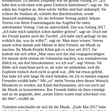
Redakteurin. Zu diesem Zeitpunkt war sie gerade Anfang 20. „Ich
habe dort wohl einen echt guten Eindruck hinterlassen“, sagt sie. Sie
nahm das Angebot an, denn solche Stellen sind hart umkämpft. Sie
schloss ihr Studium ab, schriebt ihre Bachelorarbeit, wurde
finanziell unabhängig. Als der befristete Vertrag auslief, bekam
Verena von ihrem Frauenmagazin das Angebot für einen
unbefristeten Vertrag. Und sie unterschrieb. Das war Anfang 2017.
„Ich habe mich natürlich schon darüber gefreut“, sagt sie. Doch mit
der Freude kamen auch die Zweifel. „Ich habe mich gefragt: Ist das
wirklich das, was du willst?“, sagt sie. Man muss wissen: Verena
nutzte schon damals jede Minute in ihrer Freizeit, um Musik zu
machen. Ihr Musik-Projekt Klimt gab es schon seit 2015. Sie
haderte mit sich selbst „Man muss sich das mal vergegenwärtigen:
Ich musste nicht einmal ein Volontariat machen, was normalerweise
üblich ist, um dort hinzukommen, wo ich war“, sagt Verena. Sie
fühlte sich manchmal auch so, als wäre sie undankbar, weil die
Euphorie einfach doch nicht so groß war. „Mir hat etwas gefehlt.
Das habe ich sehr lange für mich behalten, bis ich es meinen engsten
Freunden erzählt habe.“ Mit „es“ meint Verena eben diesen Wunsch,
Musikerin zu werden, mit Klimt durchzustarten, sich nur noch auf
die Musik zu konzentrieren. Ihre Freunde hätten sie dazu ermutigt
und an sie geglaubt, aber „meine Eltern waren total schockiert von
der Idee“, erzählt sie.
Trotzdem entscheidet sie sich für die Musik. „Ende Mai 2017 habe