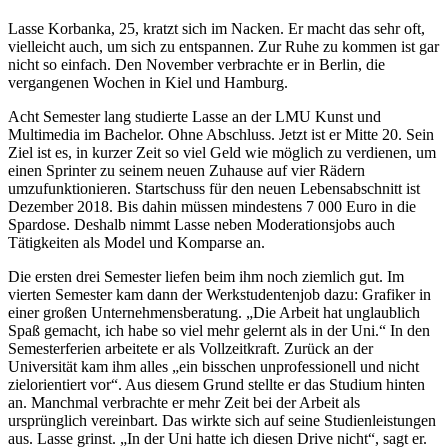
Lasse Korbanka, 25, kratzt sich im Nacken. Er macht das sehr oft,
vielleicht auch, um sich zu entspannen. Zur Ruhe zu kommen ist gar
nicht so einfach. Den November verbrachte er in Berlin, die
vergangenen Wochen in Kiel und Hamburg.
Acht Semester lang studierte Lasse an der LMU Kunst und
Multimedia im Bachelor. Ohne Abschluss. Jetzt ist er Mitte 20. Sein
Ziel ist es, in kurzer Zeit so viel Geld wie möglich zu verdienen, um
einen Sprinter zu seinem neuen Zuhause auf vier Rädern
umzufunktionieren. Startschuss für den neuen Lebensabschnitt ist
Dezember 2018. Bis dahin müssen mindestens 7 000 Euro in die
Spardose. Deshalb nimmt Lasse neben Moderationsjobs auch
Tätigkeiten als Model und Komparse an.
Die ersten drei Semester liefen beim ihm noch ziemlich gut. Im
vierten Semester kam dann der Werkstudentenjob dazu: Grafiker in
einer großen Unternehmensberatung. „Die Arbeit hat unglaublich
Spaß gemacht, ich habe so viel mehr gelernt als in der Uni.“ In den
Semesterferien arbeitete er als Vollzeitkraft. Zurück an der
Universität kam ihm alles „ein bisschen unprofessionell und nicht
zielorientiert vor“. Aus diesem Grund stellte er das Studium hinten
an. Manchmal verbrachte er mehr Zeit bei der Arbeit als
ursprünglich vereinbart. Das wirkte sich auf seine Studienleistungen
aus. Lasse grinst. „In der Uni hatte ich diesen Drive nicht“, sagt er.