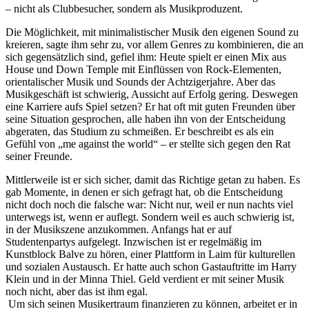
– nicht als Clubbesucher, sondern als Musikproduzent.
Die Möglichkeit, mit minimalistischer Musik den eigenen Sound zu
kreieren, sagte ihm sehr zu, vor allem Genres zu kombinieren, die an
sich gegensätzlich sind, gefiel ihm: Heute spielt er einen Mix aus
House und Down Temple mit Einflüssen von Rock-Elementen,
orientalischer Musik und Sounds der Achtzigerjahre. Aber das
Musikgeschäft ist schwierig, Aussicht auf Erfolg gering. Deswegen
eine Karriere aufs Spiel setzen? Er hat oft mit guten Freunden über
seine Situation gesprochen, alle haben ihn von der Entscheidung
abgeraten, das Studium zu schmeißen. Er beschreibt es als ein
Gefühl von „me against the world“ – er stellte sich gegen den Rat
seiner Freunde.
Mittlerweile ist er sich sicher, damit das Richtige getan zu haben. Es
gab Momente, in denen er sich gefragt hat, ob die Entscheidung
nicht doch noch die falsche war: Nicht nur, weil er nun nachts viel
unterwegs ist, wenn er auflegt. Sondern weil es auch schwierig ist,
in der Musikszene anzukommen. Anfangs hat er auf
Studentenpartys aufgelegt. Inzwischen ist er regelmäßig im
Kunstblock Balve zu hören, einer Plattform in Laim für kulturellen
und sozialen Austausch. Er hatte auch schon Gastauftritte im Harry
Klein und in der Minna Thiel. Geld verdient er mit seiner Musik
noch nicht, aber das ist ihm egal.
Um sich seinen Musikertraum finanzieren zu können, arbeitet er in